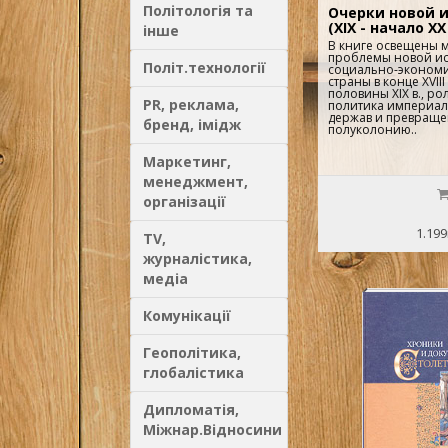
Політологія та
Очерки новой и
(XIX - начало XX
інше
В книге освещены 
проблемы новой ис
Політ.технології
социально-экономи
страны в конце XVIII
половины XIX в., ро
PR, реклама,
политика империал
держав и превраще
бренд, імідж
полуколонию..
Маркетинг,
менеджмент,
організації
1.199
TV,
журналістика,
медіа
Комунікації
Геополітика,
глобалістика
Дипломатія,
Міжнар.Відносини