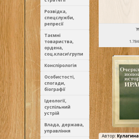
Розвідка,
спецслужби,
репресії
Таємні
товариства,
1.784
ордена,
соц.класи\групи
Конспірологія
Особистості,
спогади,
біографії
Ідеології,
суспільний
устрій
Влада, держава,
управління
Автор:
Кулагина