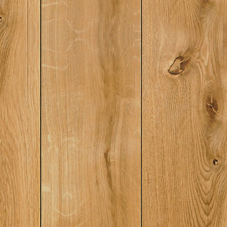
СОВРЕМЕННИКОВГла
1900—1914 гг.Глава
1890—1914 гг.Глава
начале XX в.Глава
ШТАТЫ АМЕРИКИ в н
15 АВСТРО-ВЕНГРИЯ
гг.Глава 16 ИТАЛИЯ
гг.Глава 17 ИСПАНИ
гг.Глава 18 СТРАН
АМЕРИКИ во второй
начале XX в.Глава 1
МЕЖДУНАРОДНЫЕ 
1898—1914 гг.Гпава
МЕЖДУНАРОДНОЕ Р
СОЦИАЛИСТИЧЕСКО
конца 90-х годов д
войныГлава 21 ПЕ
ВОЙНА: ход военны
дипломатическая 
СТОРОН И РАССТА
СИЛНАЧАЛО ВОЙН
ДЕЙСТВИЯ B ЕВРОПЕ
ВОЕННЫХ ДЕЙСТВИ
ДИПЛОМАТИЧЕСКАЯ 
г.КАМПАНИЯ 1916 r.
ПЕРЕЛОМА1917 ГОД
КАТАСТРОФЫ1918 Г
ФИНАЛВступление г
Первую мировую во
ОСНОВНЫЕ СТРАНЫ
период мировой в
МЕЖДУНАРОДНАЯ С
ДЕМОКРАТИЯГлава 
СТРАН ЕВРОПЫ И АМ
— начале XX
в.ХРОНОЛОГИЯБибл