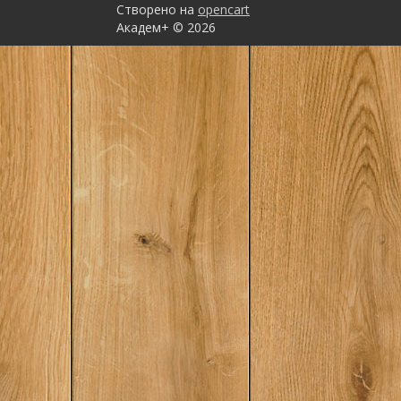
века.Принятая авт
Створено на
opencart
логика повествован
соблюдении опреде
Академ+ © 2026
касающихся значен
основных понятий, 
последовательност
конкретно-историче
глав. Всем главам п
ценностно выверен
стилистика письма. 
учебному тексту н
целостность и
непротиворечивос
I ЕВРОПА И АМЕРИКА
трети XIX вВведени
в последней трети XI
ГЕРМАНСКАЯ ИМПЕР
гг.Глава 3 АНГЛИЯ 
гг.Глава 4 СОЕДИН
АМЕРИКИ в последне
в.Глава 5 АВСТРО-В
МОНАРХИЯ B 1867—1
ИТАЛИЯ в 1870—1900
ИСПАНИЯ в 1875—189
МЕЖДУНАРОДНЫЕ 
1871—1898 гг.Глава
МЕЖДУНАРОДЦОЕ Р
СОЦИАЛИСТИЧЕСКО
последней трети XIX 
ЕВРОПА ИАМЕРИКА в
вВведениеГлава 10
МОНОПОЛИСТИЧЕС
начала XX в. в стра
Европы и СШАНОВ
МОНОПОЛИЙ B ХО
ЖИЗНИ начала XX в
ТЕНДЕНЦИИ B РАЗ
КАПИТАЛИЗМА B О