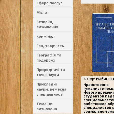
определяющее вли
Сфера послуг
международные от
меньшей мере до н
французской револ
Міста
Династические мон
в это время, отлича
средневековых пре
Безпека,
степенью и формой
власти, но не ее о
виживання
логикой. Действит
произошли относит
были связаны с раз
кримінал
современных госуда
капитализма. Совр
международных от
Гра, творчість
возникла только пос
правительства нача
безлично, огранич
Географія та
осуществлением м
насилие. Книга адр
подорожі
историкам, социоло
политологам...
Природничі та
точні науки
Автор:
Рыбин В.
Прикладні
Нравственно-
гуманистическ
науки, ремесла,
Нового времени
спеціальності
студентов пед
специальностей
Тема не
работников об
специалистов в
визначена
социально-гум