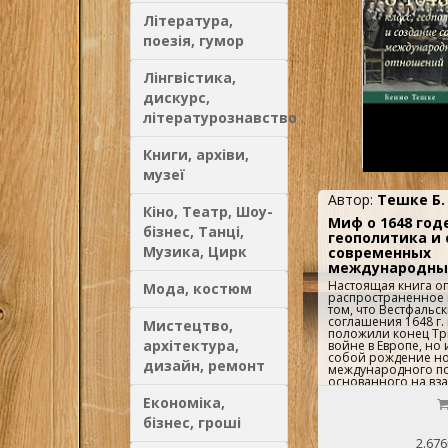
переводе не публик
Література,
поезія, гумор
Лінгвістика,
дискурс,
літературознавство
Книги, архіви,
музеї
Автор:
Тешке Б.
Кіно, Театр, Шоу-
Миф о 1648 годе
бізнес, Танці,
геополитика и
Музика, Цирк
современных
международны
Настоящая книга о
Мода, костюм
распространенное 
том, что Вестфальс
соглашения 1648 г.
Мистецтво,
положили конец Тр
архітектура,
войне в Европе, но
собой рождение н
дизайн, ремонт
международного по
основанного на вз
суверенных государ
Економіка,
показывает, что
внутригосударстве
бізнес, гроші
«общественные от
собственности» ок
2.676