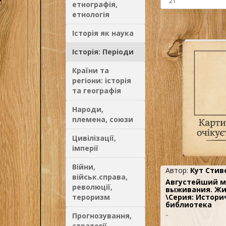
етнографія,
етнологія
Історія як наука
Історія: Періоди
Країни та
регіони: історія
та географія
Народи,
племена, союзи
Цивілізації,
імперії
Війни,
Автор:
Кут Стив
військ.справа,
Августейший м
революції,
выживания. Жиз
тероризм
\Серия: Истори
библиотека
..
Прогнозування,
стратегії