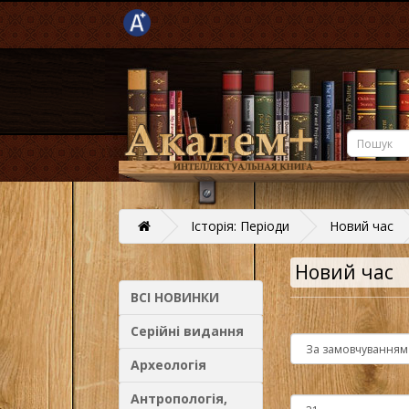
Історія: Періоди
Новий час
Новий час
ВСІ НОВИНКИ
Серійні видання
Археологія
Антропологія,