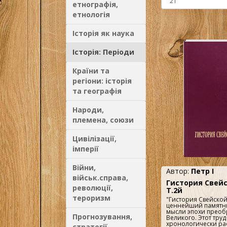
етнографія,
етнологія
Історія як наука
Історія: Періоди
Країни та
регіони: історія
та географія
Народи,
племена, союзи
Цивілізації,
імперії
Війни,
Автор:
Петр I
військ.справа,
Гистория Свей
революції,
Т.2й
тероризм
"Гистория Свейской
ценнейший памятн
мысли эпохи преоб
Прогнозування,
Великого. Этот тру
хронологически р
стратегії