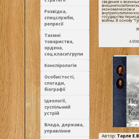
сведения о военных
внешнеполитически
экономическом и
Розвідка,
внутриполитическо
государства перио
спецслужби,
войны. В основу "Г
репресії
положены разнооб
(Походные журналы
донесения, диплом
Таємні
переписка, управле
документы и т.д.). 
товариства,
4.898
также главным авт
этого труда был Петр
ордена,
предназначена для 
соц.класи\групи
филологов, а также 
интересующихся ис
культурой нашей с
Конспірологія
неточно..
Особистості,
спогади,
біографії
Ідеології,
суспільний
устрій
Влада, держава,
управління
Автор:
Тарле Е.В