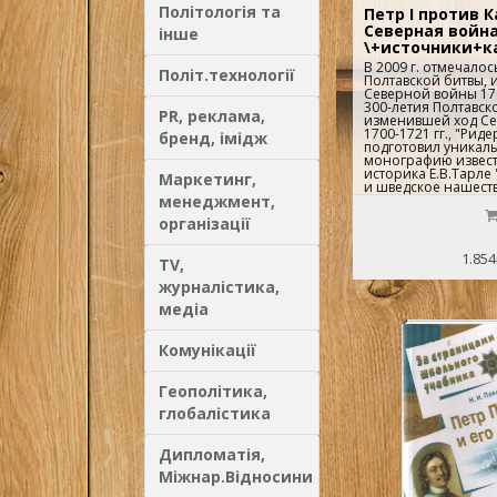
Політологія та
Петр I против Ка
Северная войн
інше
\+источники+к
В 2009 г. отмечалос
Політ.технології
Полтавской битвы,
Северной войны 1700
300-летия Полтавск
PR, реклама,
изменившей ход С
1700-1721 гг., "Рид
бренд, імідж
подготовил уникаль
монографию извес
историка Е.В.Тарле
Маркетинг,
и шведское нашеств
менеджмент,
Специально для это
шведский историк 
організації
Исторического инст
Уппсальского униве
Эрикссон предостав
1.854
TV,
короле Карле XII - 
известной и против
журналістика,
политизированной,
однако, невозможн
медіа
саму войну, ни эпоху
Вступительное слов
исторических наук
Комунікації
сотрудник Институ
истории РАН В.В.Ро
богато иллюстриро
Геополітика,
гравюры, портреты,
глобалістика
оружие и макеты ко
архивные документ
Петра I запорожск
Дипломатія,
табели участников 
войск в битве при д
Міжнар.Відносини
также монеты и мед
ярче представить с