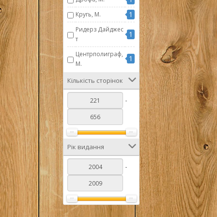
1
Кругь, М.
Ридерз Дайджес
1
т
Центрполиграф,
1
М.
Кількість сторінок
-
Рік видання
-