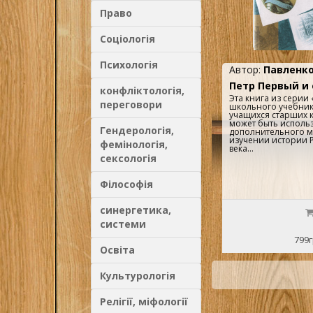
держав и соперниче
Право
правителей. Книга 
подробнейшими ка
баталии на разных 
Соціологія
списком научной и 
популярной литера
языке о Северной в
Психологія
России и Швеции вре
Автор:
Павленко
Петр Первый и 
конфліктологія,
Эта книга из серии
переговори
школьного учебник
учащихся старших к
может быть использ
Гендерологія,
дополнительного м
изучении истории Р
фемінологія,
века...
сексологія
Філософія
синергетика,
системи
799г
Освіта
Культурологія
Релігії, міфології