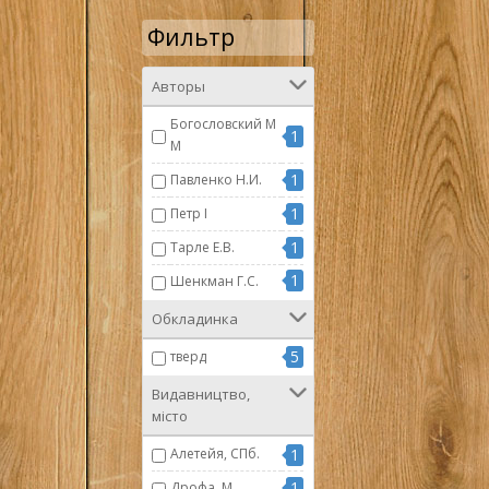
Фильтр
Авторы
Богословский М
1
М
1
Павленко Н.И.
1
Петр I
1
Тарле Е.В.
1
Шенкман Г.С.
Обкладинка
5
тверд
Видавництво,
місто
Алетейя, СПб.
1
1
Дрофа, М.