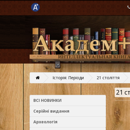
Історія: Періоди
21 століття
21 с
ВСІ НОВИНКИ
Серійні видання
Археологія