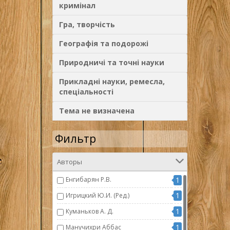
кримінал
Гра, творчість
Географія та подорожі
Природничі та точні науки
Прикладні науки, ремесла,
спеціальності
Тема не визначена
Фильтр
Авторы
Енгибарян Р.В.
1
1
Игрицкий Ю.И. (Ред.)
1
Куманьков А. Д.
1
Манучихри Аббас