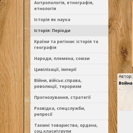
Антропологія, етнографія,
етнологія
Історія як наука
Історія: Періоди
Країни та регіони: історія та
географія
Народи, племена, союзи
Цивілізації, імперії
Автор
Війни, військ.справа,
Война 
революції, тероризм
..
Прогнозування, стратегії
Розвідка, спецслужби,
репресії
Таємні товариства, ордена,
соц.класи\групи