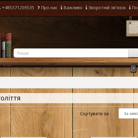
+485371259535
Про нас
Важливо
Зворотній зв'язок
По
толіття
Сортувати за: