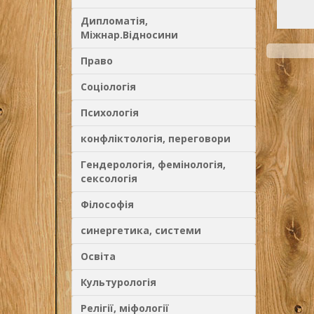
Дипломатія,
Міжнар.Відносини
Право
Соціологія
Психологія
конфліктологія, переговори
Гендерологія, фемінологія,
сексологія
Філософія
синергетика, системи
Освіта
Культурологія
Релігії, міфології