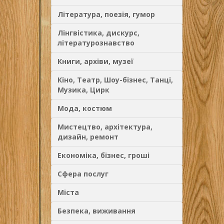
Література, поезія, гумор
Лінгвістика, дискурс,
літературознавство
Книги, архіви, музеї
Кіно, Театр, Шоу-бізнес, Танці,
Музика, Цирк
Мода, костюм
Мистецтво, архітектура,
дизайн, ремонт
Економіка, бізнес, гроші
Сфера послуг
Міста
Безпека, виживання