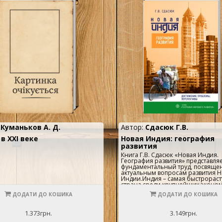
:
Куманьков А. Д.
Автор:
Сдасюк Г.В.
в XXI веке
Новая Индия: география
развития
Книга Г.В. Сдасюк «Новая Индия.
География развития» представля
фундаментальный труд, посвяще
актуальным вопросам развития 
Индии.Индия – самая быстрорас
страна среди крупнейших эконо
мира, активно участвующая в про
ДОДАТИ ДО КОШИКА
ДОДАТИ ДО КОШИКА
глобализации. За сравнительно
короткий исторический период
независимоcти Индия достигла
1.373грн.
3.149грн.
выдающихся успехов в ходе упра
эволюции модели социально-