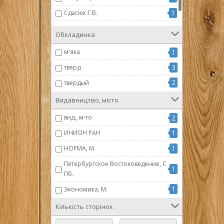
1
Сдасюк Г.В.
1
Яковец Ю.В
Обкладинка
м'яка
1
3
тверд
2
твердый
Видавництво, місто
вид., м-то
2
1
ИНИОН РАН
1
НОРМА, М.
Петербургское Востоковедение, С
1
Пб.
1
Экономика, М.
Кількість сторінок