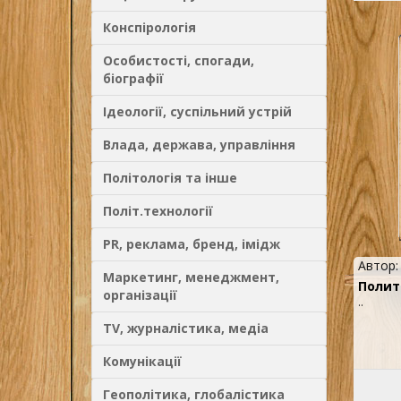
Конспірологія
Особистості, спогади,
біографії
Ідеології, суспільний устрій
Влада, держава, управління
Політологія та інше
Політ.технології
PR, реклама, бренд, імідж
Автор
Маркетинг, менеджмент,
Полит
організації
..
TV, журналістика, медіа
Комунікації
Геополітика, глобалістика