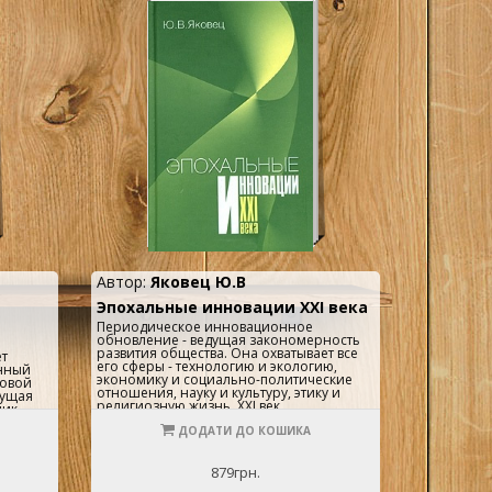
Автор:
Яковец Ю.В
Эпохальные инновации XXI века
Периодическое инновационное
обновление - ведущая закономерность
развития общества. Она охватывает все
ет
его сферы - технологию и экологию,
нный
экономику и социально-политические
Новой
отношения, науку и культуру, этику и
тущая
религиозную жизнь. XXI век
мик
характеризуется волной эпохальных и
цессах
базисных инноваций, преобразующих
ДОДАТИ ДО КОШИКА
общество. Глобализация придает новые
черты инновационному развитию
хозяйственного и государственного
879грн.
вляемой
управления: выработка и реализация