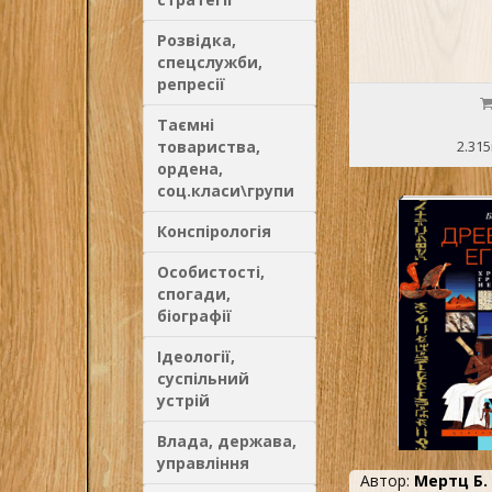
Розвідка,
спецслужби,
репресії
Таємні
товариства,
2.315
ордена,
соц.класи\групи
Конспірологія
Особистості,
спогади,
біографії
Ідеології,
суспільний
устрій
Влада, держава,
управління
Автор:
Мертц Б.