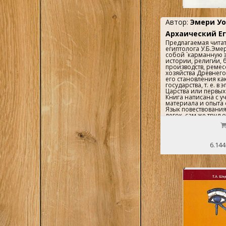
Автор:
Эмери Уо
Архаический Е
Предлагаемая чита
египтолога У.Б.Эме
собой `карманную 
истории, религии, 
производств, ремес
хозяйства Древнего
его становления ка
государства, т. е. в
Царства или первых
Книга написана с у
материала и опыта 
Язык повествовани
легок, сам же труд 
легковесен и не по
научного значения 
Приложения, помещ
должны способство
6.144
глубокому проникн
содержание отдель
книги и указать за
читателю на реальн
все еще ждущих св
Перевод этой книги
нас впервые, прекр
книгу Ю.Я.Перепелк
Древнего Египта`,
в этой же серии. ..