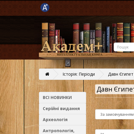
Історія: Періоди
Давн Єгипет
Давн Єгипе
ВСІ НОВИНКИ
Серійні видання
Археологія
Антропологія,