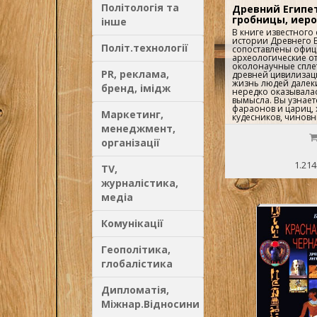
Політологія та
Древний Египет
гробницы, иер
інше
В книге известного
истории Древнего Е
Політ.технології
сопоставлены офи
археологические от
околонаучные спле
PR, реклама,
древней цивилизац
жизнь людей далеки
бренд, імідж
нередко оказывала
вымысла. Вы узнает
фараонов и цариц,
Маркетинг,
кудесников, чиновн
простолюдинов, а т
менеджмент,
представление о па
організації
культуры, архитект
письменности. Ярки
повествования и п
1.214
TV,
иллюстрации введут
древней цивилизаци
журналістика,
медіа
Комунікації
Геополітика,
глобалістика
Дипломатія,
Міжнар.Відносини