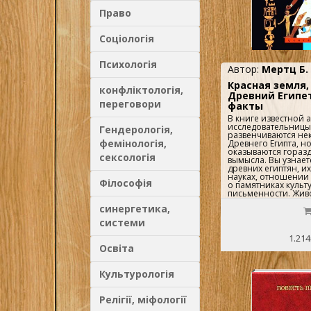
Право
Соціологія
Психологія
Автор:
Мертц Б.
Красная земля,
конфліктологія,
Древний Египет
переговори
факты
В книге известной
исследовательницы
Гендерологія,
развенчиваются не
фемінологія,
Древнего Египта, н
оказываются гораз
сексологія
вымысла. Вы узнает
древних египтян, и
науках, отношении 
Філософія
о памятниках культ
письменности. Жив
повествования окун
синергетика,
древнейшего очага
даст почувствовать
системи
атмосферу далеког
иллюстрацийПодробне
1.214
Освіта
Культурологія
Релігії, міфології