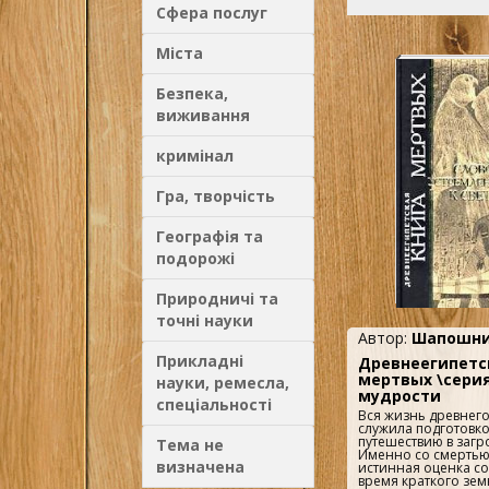
Сфера послуг
Міста
Безпека,
виживання
кримінал
Гра, творчість
Географія та
подорожі
Природничі та
точні науки
Автор:
Шапошни
Прикладні
Древнеегипетс
мертвых \сери
науки, ремесла,
мудрости
спеціальності
Вся жизнь древнего
служила подготовко
путешествию в заг
Тема не
Именно со смертью
визначена
истинная оценка со
время краткого зем