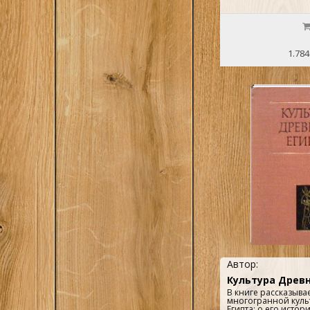
1.784
Автор:
Культура Древн
В книге рассказывае
многогранной куль
Египта: о его истори