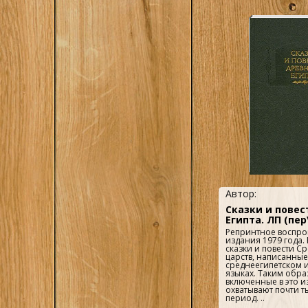
фараонов. Энцикло
алфавитным указате
династий, имен, ре
преданий и ритуалов
Автор:
Сказки и повес
Египта. ЛП (пер
Репринтное воспро
издания 1979 года.
сказки и повести С
царств, написанные
среднеегипетском 
языках. Таким образ
включенные в это и
охватывают почти т
период. ..