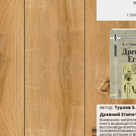
включает ряд стате
различным аспекта
пирамидных тексто
всех надписей из 
1.589
Униса. Для специал
востоковедов и все
историей Древнего В
Автор:
Тураев Б.
Древний Египет
Вниманию читателе
книга выдающегося
востоковеда-египто
основоположника о
школы истории и ф