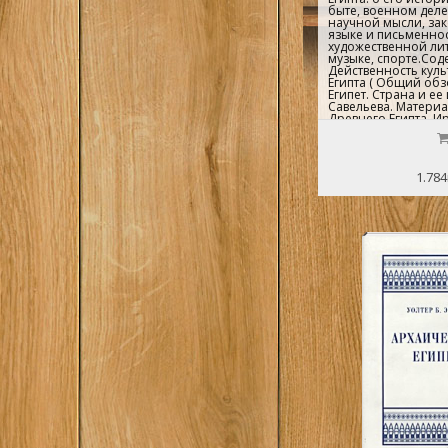
быте, военном деле
научной мысли, зак
языке и письменнос
художественной лит
музыке, спорте.Сод
Действенность кул
Египта ( Общий обзо
Египет. Страна и ее
Савельева. Материа
Древнего Египта. И
сельское хозяйство.
и транспорт. Военн
пища, одежда и обр
Коростовцев. Религи
1.784
Мифологическое м
зачатки научного 
Древнем Египте. Ст
мысль в Древнем Ег
Математика. Астрон
`этнография`. Редер
Законодательство в
Коростовцев. Язык 
египтян. Писцы, шк
Кацнельсон. Худож
литература. Рубинш
Изобразительное ис
архитектура. Корост
Музыка в Древнем Ег
Древнем Египте. На
Египта...