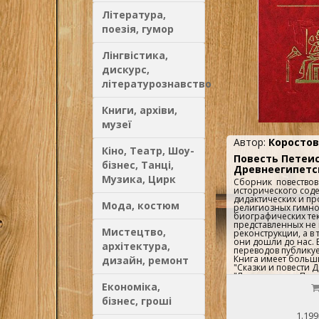
Література,
поезія, гумор
Лінгвістика,
дискурс,
літературознавство
Книги, архіви,
музеї
Автор:
Коростов
Кіно, Театр, Шоу-
Повесть Петеисе
бізнес, Танці,
Древнеегипетс
Музика, Цирк
Сборник повество
исторического сод
дидактических и пр
Мода, костюм
религиозных гимно
биографических текс
представленных не 
Мистецтво,
реконструкции, а в 
они дошли до нас.
архітектура,
переводов публикуе
Книга имеет больши
дизайн, ремонт
"Сказки и повести Д
"Литературных Памя
невзирая на то, чт
Економіка,
на год позже.Перев
бізнес, гроші
древнеегипетского, 
примечания выдаю
1.199
египтолога М.А. Кор