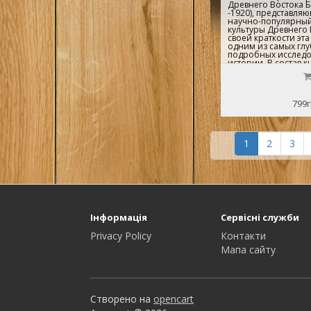
Древнего Востока Б.
-1920), представля
научно-популярный
культуры Древнего 
своей краткости эта
одним из самых глу
подробных исследо
истории. В состав к
глава, посвященная
раннехристианскому
будет интересна ис
востоковедам, куль
799г
преподавателям и с
исторических факуль
также широкому кр
древней истории...
1
2
3
Інформація
Сервісні служби
Privacy Policy
Контакти
Мапа сайту
Створено на
opencart