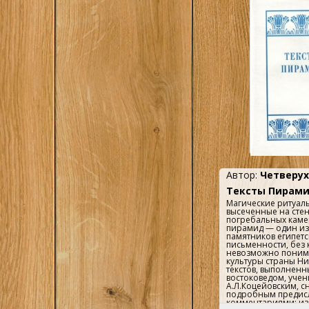
Автор:
Четверух
Тексты Пирам
Магические ритуал
высеченные на сте
погребальных каме
пирамид — один и
памятников египет
письменности, без 
невозможно поним
культуры страны Ни
текстов, выполненн
востоковедом, учен
А.Л.Коцейовским, 
подробным предис
комментариями; из