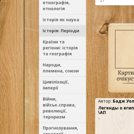
етнографія,
етнологія
Історія як наука
Історія: Періоди
Країни та
регіони: історія
та географія
Народи,
племена, союзи
Цивілізації,
імперії
Війни,
Автор:
Бадж Уо
військ.справа,
Легенды о егип
революції,
\АП
тероризм
..
Прогнозування,
стратегії