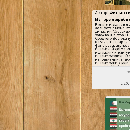
Автор:
Фильшти
История арабо
В книге излагается
Халифата с момента
династии Аббасидов 
завоевания стран 
Среднего Востока 
в 1517 г. На широк
фоне рассматривае
исламской догмати
исламских институт
исламе различных с
направлений, а так
исламе рационалис
течения. Особое в
арабо-мусульманск
культуре, освоению
греческого и эллин
наследия, деятельн
2.205
переводчиков, раз
научной и философ
также арабскому с
искусству.Книга пр
широкого круга чит
интересующихся ис
культурой стран Вос
качестве учебного 
студентов историк
и восточных факуль
университетов и пе
институтов. ..