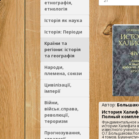
етнографія,
етнологія
Історія як наука
Історія: Періоди
Країни та
регіони: історія
та географія
Народи,
племена, союзи
Цивілізації,
імперії
Війни,
Автор:
Большако
військ.справа,
История Халифа
революції,
Полный компле
тероризм
Фундаментальное 
истории Халифата 
известного ученого
Прогнозування,
О.Г.Большакова.По
4 томов. Букинисти
стратегії