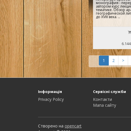
монография - пер
автором курс лекци
тематике. Обзор а
географической ли
до XVIII века. ..
6.144
1
2
>
Інформація
Сервісні служби
Privacy Policy
Контакти
Мапа сайту
Створено на
opencart