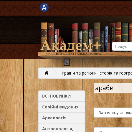
Країни та регіони: історія та геогр
араби
ВСІ НОВИНКИ
Серійні видання
Археологія
Антропологія,