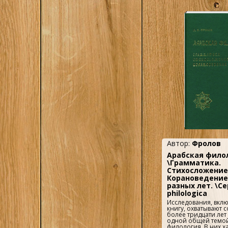
Автор:
Фролов
Арабская фило
\Грамматика.
Стихосложение
Корановедение
разных лет. \Се
philologica
Исследования, вклю
книгу, охватывают 
более тридцати ле
одной общей темой
филология. В них х