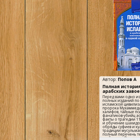
магистрантам, обу
специальности и н
"Регионоведение",
"Международные о
"Политология"; ра
внешнеполитически
читателям, интере
современным госуд
политическим разв
Арабского Востока..
Автор:
Попов А
Полная истори
арабских заво
Перед вами одно и
полных изданий по
исламской цивилиз
пророка Мухаммеда
халифов, тайные пс
фанатиков-убийц а
факты о трагедии 1
и обучение шахидо
обряды суфиев и к
традиции мусульман
полный перечень те
этой книге. Вы смо