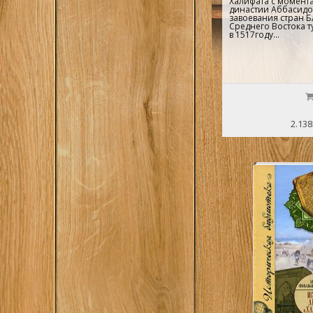
Халифата с момента
династии Аббасидов
завоевания стран 
Среднего Востока 
в 1517году...
2.138