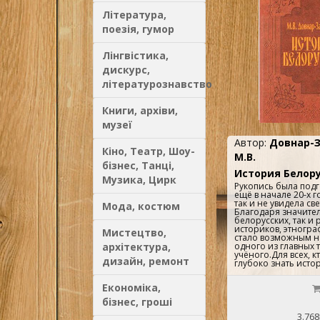
Література,
поезія, гумор
Лінгвістика,
дискурс,
літературознавство
Книги, архіви,
музеї
Автор:
Довнар-
Кіно, Театр, Шоу-
М.В.
бізнес, Танці,
История Белор
Музика, Цирк
Рукопись была под
ещё в начале 20-х г
так и не увидела св
Мода, костюм
Благодаря значите
белорусских, так и
историков, этногра
Мистецтво,
стало возможным н
архітектура,
одного из главных 
учёного.Для всех, к
дизайн, ремонт
глубоко знать истор
Економіка,
бізнес, гроші
3.768