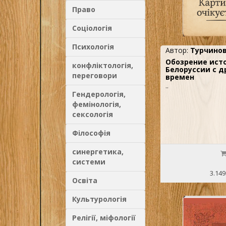
Право
Соціологія
Психологія
Автор:
Турчинов
Обозрение ист
конфліктологія,
Белоруссии с 
переговори
времен
..
Гендерологія,
фемінологія,
сексологія
Філософія
синергетика,
системи
3.149
Освіта
Культурологія
Релігії, міфології