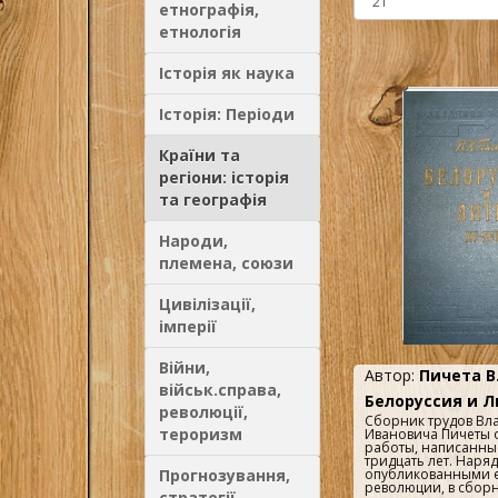
етнографія,
етнологія
Історія як наука
Історія: Періоди
Країни та
регіони: історія
та географія
Народи,
племена, союзи
Цивілізації,
імперії
Війни,
Автор:
Пичета В
військ.справа,
Белоруссия и Ли
революції,
Сборник трудов Вл
тероризм
Ивановича Пичеты 
работы, написанны
тридцать лет. Наряд
Прогнозування,
опубликованными 
революции, в сборн
стратегії