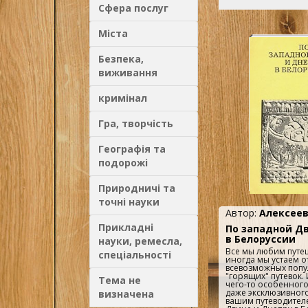
Сфера послуг
Міста
Безпека,
виживання
кримінал
Гра, творчість
Географія та
подорожі
Природничі та
точні науки
Автор:
Алексеев
Прикладні
По западной Д
в Белоруссии
науки, ремесла,
Все мы любим путеш
спеціальності
иногда мы устаем 
всевозможных попу
"горящих" путевок.
Тема не
чего-то особенного
даже эксклюзивного.
визначена
вашим путеводител