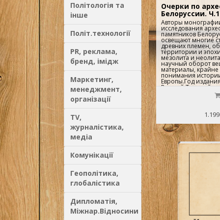
Політологія та
Очерки по архе
Белоруссии. Ч.1
інше
Авторы монографи
исследования архе
Політ.технології
памятников Белору
освещают многие с
древних племен, об
PR, реклама,
территории и эпохи
мезолита и неолита
бренд, імідж
научный оборот ве
материалы, крайне
понимания истори
Маркетинг,
Европы.Год издания
Русский Твердый пер
менеджмент,
Тираж: 1000 экз. Фо
організації
(170х260 мм)..
1.199
TV,
журналістика,
медіа
Комунікації
Геополітика,
глобалістика
Дипломатія,
Міжнар.Відносини