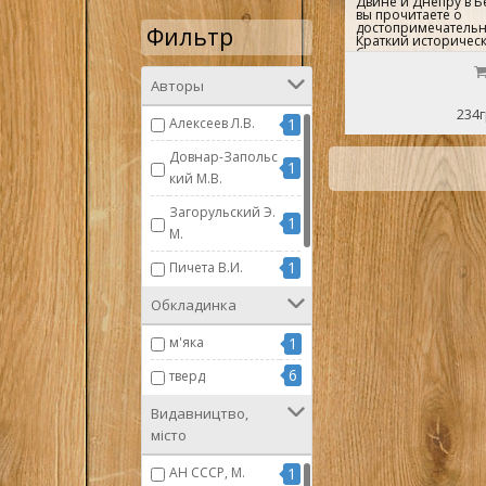
Двине и Днепру в Б
вы прочитаете о
достопримечательно
Фильтр
Краткий историчес
большое количеств
главное, компактны
положил в карман и
Авторы
открытиям...
234г
Алексеев Л.В.
1
Довнар-Запольс
1
кий М.В.
Загорульский Э.
1
М.
1
Пичета В.И.
1
Турчинович И.
Обкладинка
м'яка
1
6
тверд
Видавництво,
місто
АН СССР, М.
1