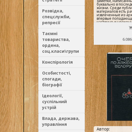
заметки, написанн
буквально в после
жизни. Среди публ
Розвідка,
материалов есть ра
извлеченные из арх
спецслужби,
впервые попадающие
частично и неокон
репресії
рукописи.Все издав
настоящем сборник
объединены единст
Таємні
посвящены истории
товариства,
6.086
Литвы и раскрываю
образом проблемати
ордена,
Преобладание в сб
именно этого перио
соц.класи\групи
отнюдь не случайн
отвечает основному
исследовательских 
Конспірологія
ученого, системати
работавшего над и
княжества Литовског
Особистості,
лишь попутно обра
спогади,
темам более ранне
позднего периодов (X
біографії
состоит из 4 больш
разделов:Экономич
Белоруссии и Литвы
Ідеології,
истории феодально
Белоруссии и Литвы
суспільний
вв.).Литовско-польс
унии.Образование 
устрій
народа и его культ
Возрождения...
Влада, держава,
управління
Автор: