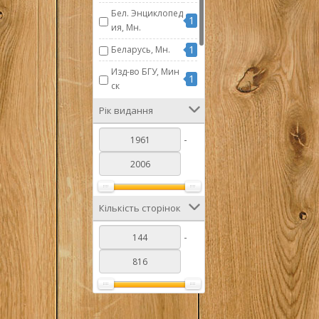
Бел. Энциклопед
1
ия, Мн.
1
Беларусь, Мн.
Изд-во БГУ, Мин
1
ск
1
Искусство, М.
Рік видання
Наука и техника,
1
-
Мн.
1
Наука, М.
Кількість сторінок
-