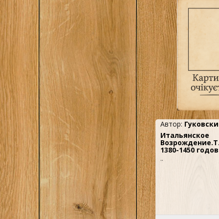
театра.Краткое сод
становления комеди
Становление комеди
Маски комедии дель
Художественные ср
дель арте. Основны
принципы комедии 
Исторические судь
арте. Приложения.
обзор литературы...
Автор:
Гуковски
Итальянское
Возрождение.Т
1380-1450 годов
..