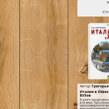
879г
Автор:
Григорье
Италия в XXвеке
ВУЗов
В книге представле
в XX веке. Прослеж
закономерности вн
внешнеполитическо