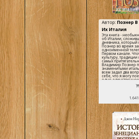
1
Прогресс, М.
2
Радуга, М.
Автор:
Познер В
1
Феникс, РнД.
Их Италия
Эта книга - необык
1
Х.
об Италии, сложив
дневника, который
1
Худ.Лит., М.
Познер во время за
одноименной теле
Первом канале. Что
3
Эксмо, М.
культуру, традиции
самых притягатель
Владимир Познер п
знаменитыми италь
всем задал два вопр
себе, что я могу пое
одно-единственное 
куда мне отправитьс
смог съесть только
блюдо, то каким бы
его лучше всего гот
1.641
на наш взгляд, позв
Италии больше, чем
вместе взятые! Ну а
удовольствие - искр
увлекательно, нетри
все, что делает Вл
Владимирович Позн