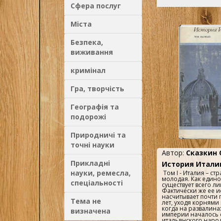
В.Е.Баскакова. ..
Сфера послуг
Міста
Безпека,
виживання
кримінал
Гра, творчість
Географія та
подорожі
Природничі та
точні науки
Автор:
Сказкин 
Прикладні
История Италии
науки, ремесла,
Том I - Италия – ст
молодая. Как едино
спеціальності
существует всего ли
Фактически же ее и
насчитывает почти 
Тема не
лет, уходя корнями 
когда на развалина
визначена
империи началось 
итальянского народ