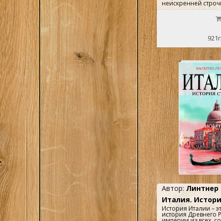
неискренней строчки
921г
Автор:
Линтнер 
Италия. Истор
История Италии – э
история Древнего 
империи из всех, с