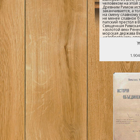
человеком на этой 
Древним Римом ист
заканчивается, а то
на смену славному
не менее славное б
папский престол в 
Священная Римская
«золотой век» Рене
морская держава В
«изобретение» опе
кальчо. Обо всем э
другом живым язык
в этой книге...
1.904