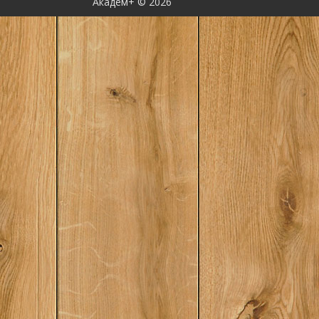
Академ+ © 2026
база Приход фашиз
власти Начальный п
фашизма Первые ш
государства Фашиз
капитализма Фаши
антифашистская оп
«кризиса
Маттеотти»Контрна
фашизма Политика 
культуры. Интеллиг
фашистский режим 
годы Достройка то
системы Италия и «
Антикризисная стр
фашизма Переход к
внешней политике 
хозяйственной жиз
фашизм — тоталит
диктатура Противо
фашизму Вторая ми
конец итальянског
— «невоюющая сто
стороне Германии
антифашистские си
июля 1943 г Муссо
что дальше? Антиф
СопротивлениеПере
демократии Навстр
Учредительному со
выборов и референ
г. От Альбертинског
Конституции Разры
антифашистского е
утверждение полит
господства ХДП Пол
отказа от антифаши
Центризм Освобожд