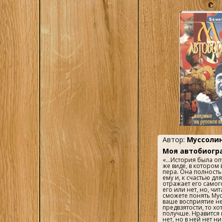
Какие из многочисл
ней правдивы, а как
рассказывает в сво
книге сэр Джон Джу
Автор:
Муссолин
Моя автобиогр
«...История была о
же виде, в котором
пера. Она полност
ему и, к счастью для
отражает его самог
его или нет, но, чит
сможете понять Мус
ваше восприятие н
предвзятости, то хо
получше. Нравится 
нет, но в ней нет н