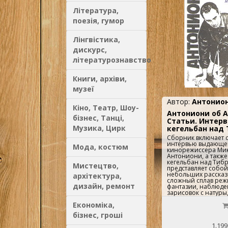
Література,
поезія, гумор
Лінгвістика,
дискурс,
літературознавство
Книги, архіви,
музеї
Автор:
Антонион
Кіно, Театр, Шоу-
Антониони об 
бізнес, Танці,
Статьи. Интерв
Музика, Цирк
кегельбан над
Сборник включает ст
интервью выдающег
Мода, костюм
кинорежиссера Ми
Антониони, а также 
кегельбан над Тибр
Мистецтво,
представляет собо
небольших рассказ
архітектура,
сложный сплав реж
дизайн, ремонт
фантазии, наблюде
зарисовок с натуры,
Антониони видит о
Економіка,
еще не снятых фил
литературные зари
бізнес, гроші
читателю новую гра
Антониони. Вступит
1.199