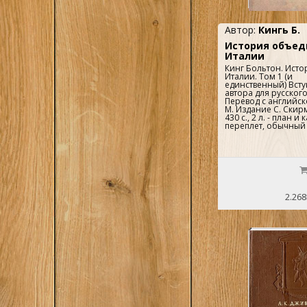
Автор:
Кингь Б.
История объед
Италии
Кинг Больтон. Ист
Италии. Том 1 (и
единственный) Всту
автора для русског
Перевод с английск
М. Издание С. Скирм
430 с., 2 л. - план и 
переплет, обычный 
2.268