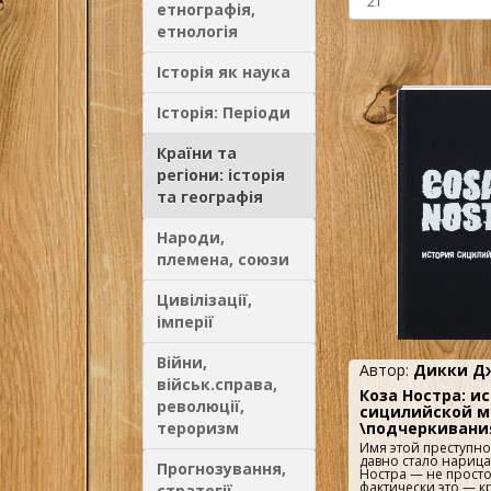
етнографія,
етнологія
Історія як наука
Історія: Періоди
Країни та
регіони: історія
та географія
Народи,
племена, союзи
Цивілізації,
імперії
Війни,
Автор:
Дикки Д
військ.справа,
Коза Ностра: и
революції,
сицилийской 
тероризм
\подчеркивания
Имя этой преступн
давно стало нарица
Прогнозування,
Ностра — не просто
фактически это — 
стратегії