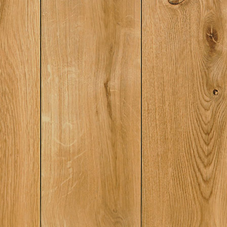
фашизма и новые т
итальянской культ
по-итальянски Ита
«экономическое чу
партии в поисках н
стратегии Переход 
Левоцентристская п
действии «Хотим, ч
считались!» Италия 
политического раз
левоцентризма. Рес
опасности Проблем
компромисса» в стр
ИКППолитика «нац
солидарности» Изм
расстановке сил по
партий Навстречу т
тысячелетию Эконо
социальные и соци
психологические сд
—80-х годовИнтелл
атмосфера Неоконс
Пятипартийная коа
власти Кризис парт
политической сист
республики Италия 
столетия Заключен
литература Прилож
хронология Условн
сокращения Указате