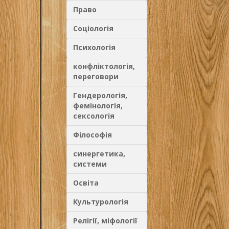
Право
Соціологія
Психологія
конфліктологія,
переговори
Гендерологія,
фемінологія,
сексологія
Філософія
синергетика,
системи
Освіта
Культурологія
Релігії, міфології