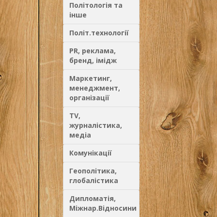
Політологія та
інше
Політ.технології
PR, реклама,
бренд, імідж
Маркетинг,
менеджмент,
організації
TV,
журналістика,
медіа
Комунікації
Геополітика,
глобалістика
Дипломатія,
Міжнар.Відносини