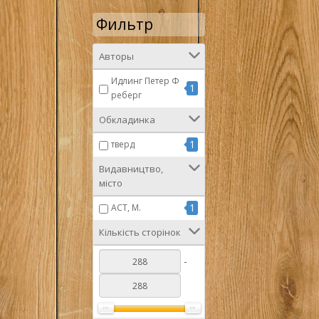
Фильтр
Авторы
Идлинг Петер Ф
1
реберг
Обкладинка
1
тверд
Видавництво,
місто
1
АСТ, М.
Кількість сторінок
-