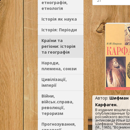
етнографія,
етнологія
Історія як наука
Історія: Періоди
Країни та
регіони: історія
та географія
Народи,
племена, союзи
Цивілізації,
імперії
Війни,
Автор:
Шифман 
військ.справа,
Карфаген.
революції,
В издание вошли р
тероризм
опубликованные т
российского восток
антиковеда Ильи 
Прогнозування,
Шифмана "Финикий
(М., 1965), "Возник
стратегії