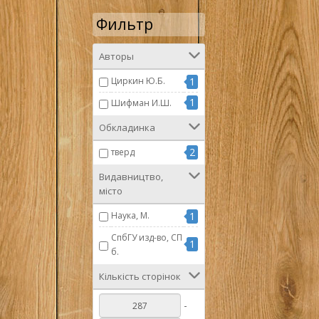
Фильтр
Авторы
Циркин Ю.Б.
1
1
Шифман И.Ш.
Обкладинка
2
тверд
Видавництво,
місто
Наука, М.
1
СпбГУ изд-во, СП
1
б.
Кількість сторінок
-