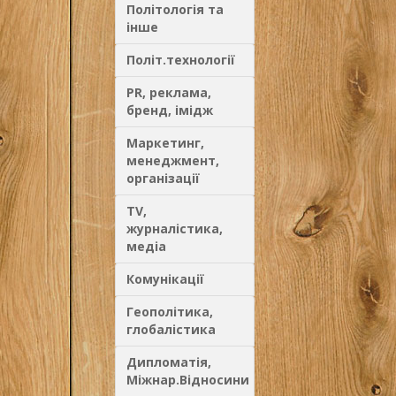
Політологія та
інше
Політ.технології
PR, реклама,
бренд, імідж
Маркетинг,
менеджмент,
організації
TV,
журналістика,
медіа
Комунікації
Геополітика,
глобалістика
Дипломатія,
Міжнар.Відносини