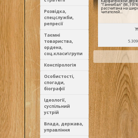
Карфагенской держав
"Ганнибал" (М.,1976
рассчитана на шир
Розвідка,
читателей...
спецслужби,
репресії
Таємні
товариства,
5.309
ордена,
соц.класи\групи
Конспірологія
Особистості,
спогади,
біографії
Ідеології,
суспільний
устрій
Влада, держава,
управління