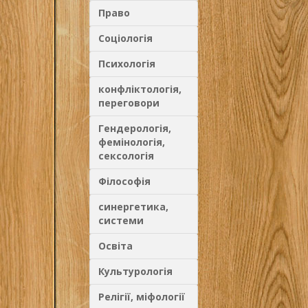
Право
Соціологія
Психологія
конфліктологія,
переговори
Гендерологія,
фемінологія,
сексологія
Філософія
синергетика,
системи
Освіта
Культурологія
Релігії, міфології