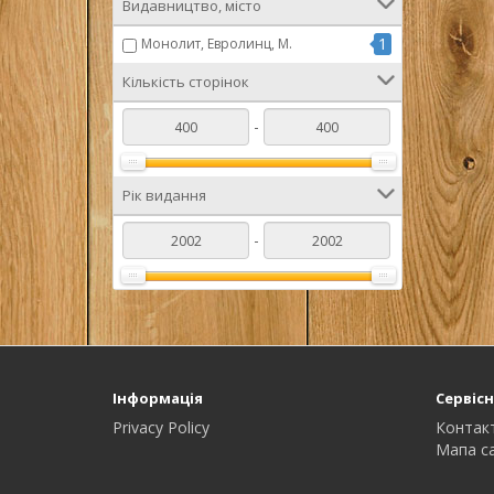
Видавництво, місто
1
Монолит, Евролинц, М.
Кількість сторінок
-
Рік видання
-
Інформація
Сервісн
Privacy Policy
Контак
Мапа с