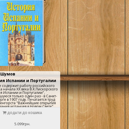
:
Шумов
ия Испании и Португалии
 содержит работу российского
а начала XX века В.К.Пискорского
я Испании и Португалии",
шуюся только один раз - в Санкт-
рге в 1907 году. Печатается труд
енгорста "Важнейшие открытия
вания испанцев в Новом Свете",
й в 1892 году в Санкт-Петербурге.
ечатается памятник испанского
ДОДАТИ ДО КОШИКА
260-1265 годов "Семь партид
 короля дона Альфонса".
ется и часть работы историка
5.099грн.
IX века М.М.Владимирского