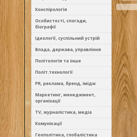
"Расска
государ
Конспірологія
открыти
"Кратка
С.Шумов
соврем
Особистості, спогади,
историю
біографії
полуост
Ідеології, суспільний устрій
Влада, держава, управління
Політологія та інше
Політ.технології
PR, реклама, бренд, імідж
Маркетинг, менеджмент,
організації
TV, журналістика, медіа
Комунікації
Геополітика, глобалістика