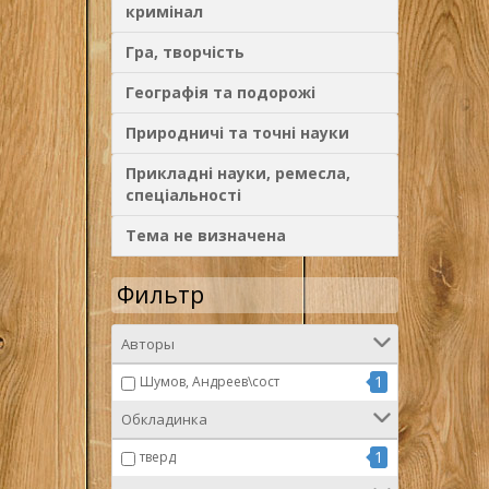
кримінал
Гра, творчість
Географія та подорожі
Природничі та точні науки
Прикладні науки, ремесла,
спеціальності
Тема не визначена
Фильтр
Авторы
1
Шумов, Андреев\сост
Обкладинка
1
тверд