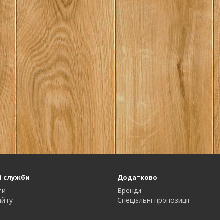
і служби
Додатково
ти
Бренди
айту
Спеціальні пропозиції