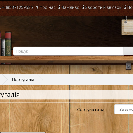
+485371259535
Про нас
Важливо
Зворотній зв'язок
По
Португалія
угалія
Сортувати за: