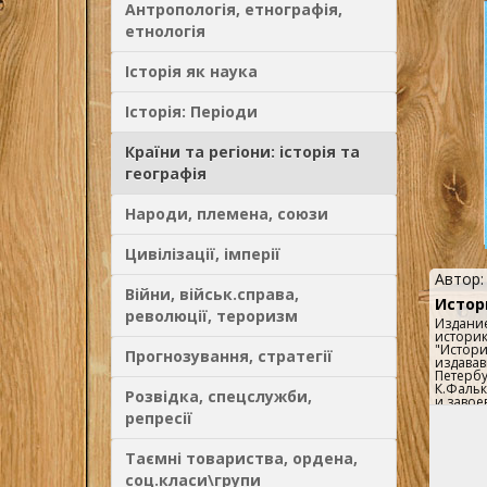
Антропологія, етнографія,
етнологія
Історія як наука
Історія: Періоди
Країни та регіони: історія та
географія
Народи, племена, союзи
Цивілізації, імперії
Автор
Війни, військ.справа,
Истор
революції, тероризм
Издание
историк
"Истори
Прогнозування, стратегії
издавав
Петербу
К.Фальк
Розвідка, спецслужби,
и завое
изданны
репресії
Также п
права 1
мудрого
Таємні товариства, ордена,
Публику
соц.класи\групи
конца X