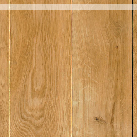
з про великие дела маленького
ства" - о португальских морских
ях. В издание также включена
я история Испании и Португалии"
а и А.Андреева, написанная по
енным материалам и доводящая
 стран Пиренейского
рова до конца XX века...