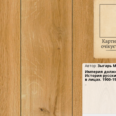
Автор:
Зыгарь 
Империя должн
История русск
в лицах. 1900-19
..