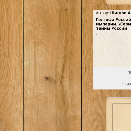
1
Уорт Р.
Автор:
Шишов А.
1
Уортман Р.С
Голгофа Росси
империи. \Сери
1
Уткин А.И.
тайны России
..
1
Ушаков, Федюк
1
Фирсов С
1
Хотулев В
Хутарев-Гарниш
1
евский Вл.
1
Шандра В.С.
1.199
1
Шаховской Л В
1
Шенкман Г.С.
1
Шереметев Б П
1
Шетарди
1
Широкорад А.Б.