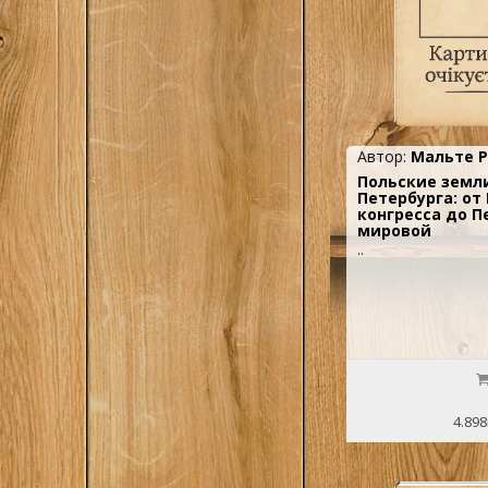
2
Шишов А.В.
1
Щеголев П.Е.
1
Эйдельман Н.Я.
1
Эриксон К.
1
Эткинд А
Автор:
Мальте Р
Юрьев, Владими
1
Польские земл
рский\сост.
Петербурга: oт
конгресса до П
1
Якушкин И.Д.
мировой
..
4.898