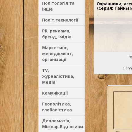
Політологія та
Охранники, аге
\Серия: Тайны
інше
..
Політ.технології
PR, реклама,
бренд, імідж
Маркетинг,
менеджмент,
організації
1.199
TV,
журналістика,
медіа
Комунікації
Геополітика,
глобалістика
Дипломатія,
Міжнар.Відносини