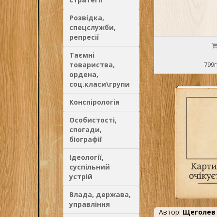
Розвідка,
спецслужби,
репресії
Таємні
товариства,
799г
ордена,
соц.класи\групи
Конспірологія
Особистості,
спогади,
біографії
Ідеології,
суспільний
устрій
Влада, держава,
управління
Автор:
Щеголев 