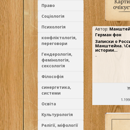
Право
Соціологія
Психологія
Автор:
Манштей
Герман фон
конфліктологія,
Записки о Росс
переговори
Манштейна. \С
истории…
Гендерологія,
..
фемінологія,
сексологія
Філософія
синергетика,
системи
1.199
Освіта
Культурологія
Релігії, міфології