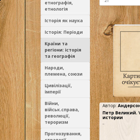
етнографія,
етнологія
Історія як наука
Історія: Періоди
Країни та
регіони: історія
та географія
Народи,
племена, союзи
Цивілізації,
імперії
Війни,
Автор:
Андерсон
військ.справа,
Петр Великий. 
революції,
истории
тероризм
..
Прогнозування,
стратегії