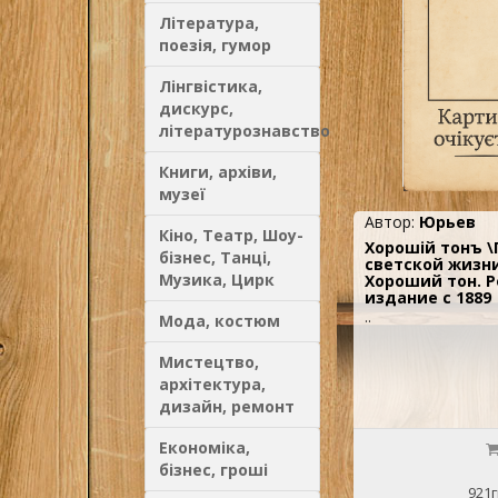
Література,
поезія, гумор
Лінгвістика,
дискурс,
літературознавство
Книги, архіви,
музеї
Автор:
Юрьев
Кіно, Театр, Шоу-
Хорошій тонъ 
бізнес, Танці,
светской жизни
Музика, Цирк
Хороший тон. 
издание с 1889
..
Мода, костюм
Мистецтво,
архітектура,
дизайн, ремонт
Економіка,
бізнес, гроші
921г