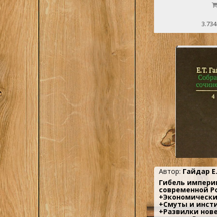
3.734
Автор:
Гайдар Е.
Гибель империи
современной Р
+Экономически
+Смуты и инст
+Развилки нов