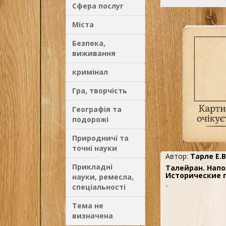
Сфера послуг
Міста
Безпека,
виживання
кримінал
Гра, творчість
Географія та
подорожі
Природничі та
точні науки
Автор:
Тарле Е.В
Прикладні
Талейран. Напо
Исторические 
науки, ремесла,
..
спеціальності
Тема не
визначена