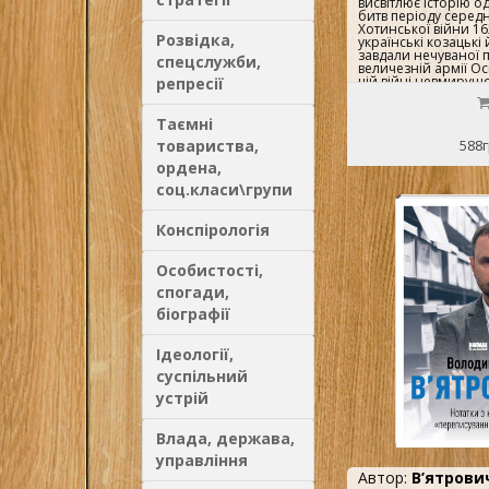
висвітлює історію о
битв періоду серед
Хотинської війни 162
Розвідка,
українські козацькі 
завдали нечуваної 
спецслужби,
величезній армії Ос
цій війні невмирущо
репресії
видатний син украї
славетний полковод
діяч гетьман Петро
Таємні
Сагайдачний. Книга
товариства,
588г
фрагменти опису по
війни козацькими л
ордена,
Грабянкою, С. Велич
дослідником Й. Мю
соц.класи\групи
українськими істор
Грушевським, Д. Яв
Голобуцьким, а тако
Конспірологія
іншими.Зміст1 Пере
вмре, не поляже.3. 
устами самовидців та
Особистості,
ГрабянкаС. Величко
спогади,
АркасО. ЄфименкоМ
ЯворницькийВ. Го
біографії
АлекберліПримітки.
Ідеології,
суспільний
устрій
Влада, держава,
управління
Автор:
В’ятрович