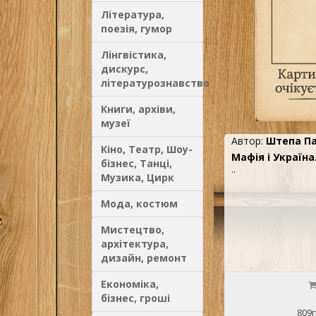
Література,
поезія, гумор
Лінгвістика,
дискурс,
літературознавство
Книги, архіви,
музеї
Автор:
Штепа П
Кіно, Театр, Шоу-
Мафія і Україна
бізнес, Танці,
..
Музика, Цирк
Мода, костюм
Мистецтво,
архітектура,
дизайн, ремонт
Економіка,
бізнес, гроші
809г