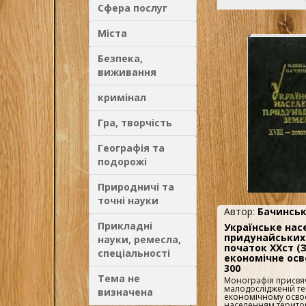
Сфера послуг
Міста
Безпека,
виживання
кримінал
Гра, творчість
Географія та
подорожі
Природничі та
точні науки
Автор:
Бачинськ
Прикладні
Українське нас
придунайських з
науки, ремесла,
початок ХХст (
спеціальності
економічне осв
300
Тема не
Монографія присвя
малодослідженій те
визначена
економічному осво
населенням терито