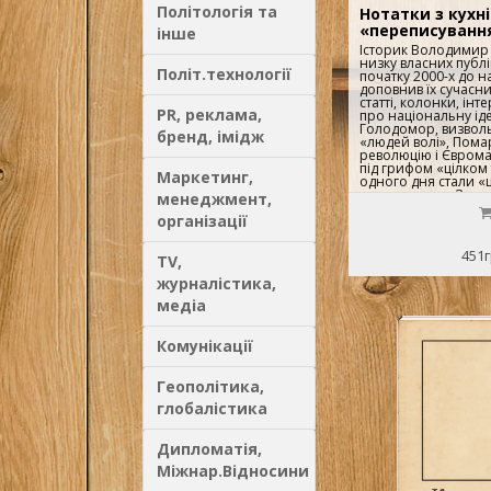
Політологія та
Нотатки з кухні
«переписування
інше
Історик Володимир 
низку власних публі
Політ.технології
початку 2000-х до н
доповнив їх сучасн
статті, колонки, інте
PR, реклама,
про національну іде
Голодомор, визвол
бренд, імідж
«людей волі», Пома
революцію і Єврома
під грифом «цілком 
Маркетинг,
одного дня стали «
нетаємними». Значн
менеджмент,
історії автор ретель
організації
частину — допомага
чому це книжка пр
авторове, українців
451г
TV,
про історію як histor
колективне й особи
журналістика,
про переписування і
про спроби українц
медіа
історію власної дер
з полону думок «ст
досягнути справжнь
Комунікації
коли можеш розпові
від першої особи. Я
а не Росії, Польщі 
Геополітика,
нашій землі.Волод
історик. На посаді 
глобалістика
Служби безпеки Укр
доти таємні архіви 
Українському науков
Дипломатія,
Гарвардського унів
Міжнар.Відносини
в Українському кат
університеті та Киє