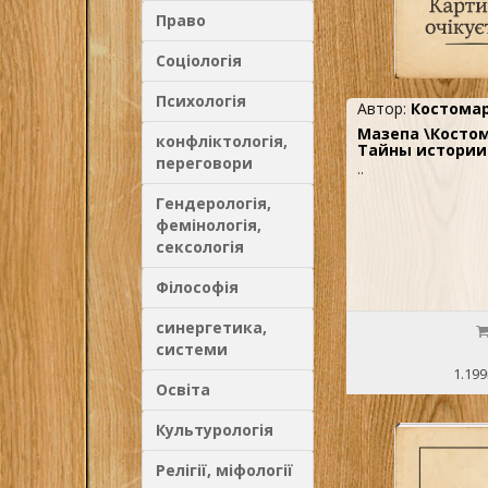
академії, очолював
Право
визвольного руху. Я
Інституту національн
ініціював декомуніза
співавтор 14 книжок 
Соціологія
Психологія
Автор:
Костомар
Мазепа \Костом
конфліктологія,
Тайны истори
переговори
..
Гендерологія,
фемінологія,
сексологія
Філософія
синергетика,
системи
1.199
Освіта
Культурологія
Релігії, міфології