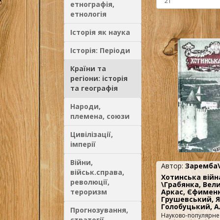
етнографія,
етнологія
Історія як наука
Історія: Періоди
Країни та
регіони: історія
та географія
Народи,
племена, союзи
Цивілізації,
імперії
Війни,
Автор:
Заремба
військ.справа,
Хотинська війна
революції,
\Грабянка, Вел
тероризм
Аркас, Єфименк
Грушевський, 
Голобуцький, А
Прогнозування,
Науково-популярне
стратегії