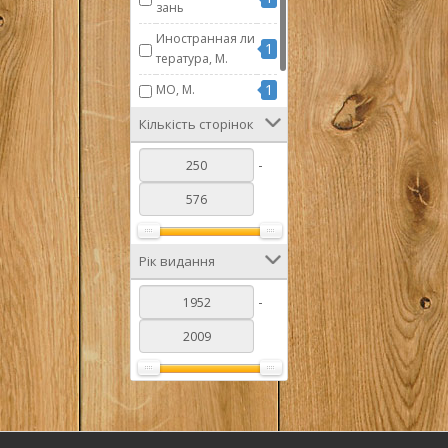
зань
Иностранная ли
1
тература, М.
1
МО, М.
1
Наука, М.
Кількість сторінок
-
Рік видання
-