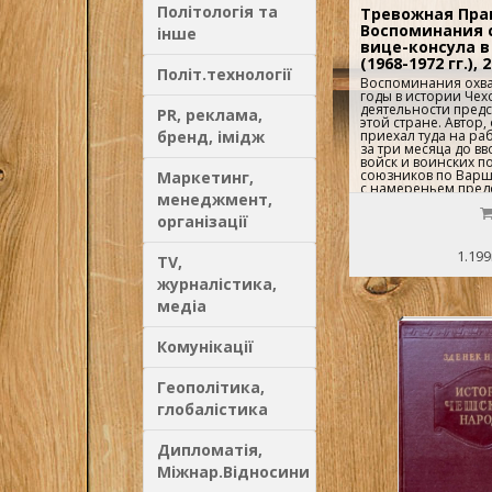
Політологія та
Тревожная Праг
Воспоминания 
інше
вице-консула в
(1968-1972 гг.), 2
Політ.технології
Воспоминания охв
годы в истории Чех
деятельности предс
PR, реклама,
этой стране. Автор,
бренд, імідж
приехал туда на рабо
за три месяца до вв
войск и воинских 
союзников по Варш
Маркетинг,
с намереньем пред
менеджмент,
отделение Чехосло
"социалистического
організації
Книга свидетельству
большинство насел
восприняло ввод во
1.199
TV,
"дружественную акц
интервенцию и окку
журналістика,
смотрел на развер
медіа
события глазами с
спецслужбу, отнюдь
ее рядах, его личн
Комунікації
суждения о случив
различного положе
чехословацкой и со
Геополітика,
позволяют получит
интереса представл
глобалістика
сам и они действова
реагировали на пред
Дипломатія,
Міжнар.Відносини