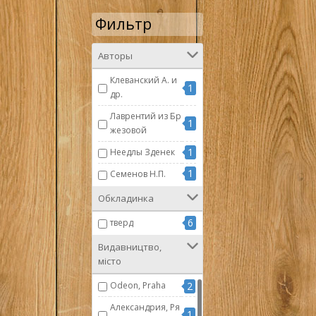
Фильтр
Авторы
Клеванский А. и
1
др.
Лаврентий из Бр
1
жезовой
1
Неедлы Зденек
1
Семенов Н.П.
Обкладинка
6
тверд
Видавництво,
місто
Odeon, Praha
2
Александрия, Ря
1