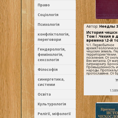
Право
Соціологія
Психологія
Автор:
Неедлы 
История чешск
конфліктологія,
Том I .Чехия в
переговори
времена \2-й т
Ч.1. Первобытное
время:Геологическ
Гендерологія,
чешских земель. П
фемінологія,
территории Чехии.
поселения. От охот
сексологія
Век металла. От мат
патриархату. Бронз
Промышленность и 
Філософія
народы. Протокель
протославяне. От б
Конец древнейшей 
синергетика,
2. Чешские земли и
Первые письменные
системи
Кельтизация чешски
Страдонице. Период
1.589
Держава Маробда. 
Освіта
под властью Римск
Германцы и чешски
латенская культура
Культурологія
боев. Культура рим
Славяне. Период уп
империи. Падение 
Релігії, міфології
Переселение народ
древнего периода 