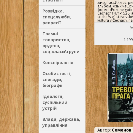
живописьИллюстр
альбом. Язык чешс
форматPozdne gotic
Розвідка,
Cechach1471-1526, ar
спецслужби,
sochařství, stavovské
kultura v Čechách, n
репресії
desková malba, knižní 
Таємні
товариства,
1.199
ордена,
соц.класи\групи
Конспірологія
Особистості,
спогади,
біографії
Ідеології,
суспільний
устрій
Влада, держава,
управління
Автор:
Семенов 