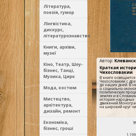
только 1-й том (по к
Література,
не существует...
поезія, гумор
Лінгвістика,
дискурс,
літературознавство
Книги, архіви,
музеї
Автор:
Клеванск
Кіно, Театр, Шоу-
Краткая истор
бізнес, Танці,
Чехословакии
Музика, Цирк
В книге освещается
Чехословакии с др
до наших дней. В н
Мода, костюм
о социально-эконо
политических проце
землях и в Словаки
Мистецтво,
история народных
движений.Моногра
архітектура,
на широкий круг чит
дизайн, ремонт
Економіка,
бізнес, гроші
1.199