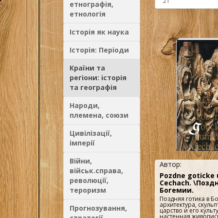
етнографія,
етнологія
Історія як наука
Історія: Періоди
Країни та
регіони: історія
та географія
Народи,
племена, союзи
Цивілізації,
імперії
Війни,
Автор:
військ.справа,
Pozdne goticke 
революції,
Cechach. \Позд
тероризм
Богемии.
Поздняя готика в Б
архитектура, скульп
Прогнозування,
царство и его культ
настенная живопис
стратегії