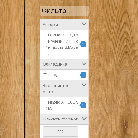
Фильтр
Авторы
Ефимова А.В., Гр
игулевич И.Р., Го
1
нчарова В.М./ре
д
Обкладинка
1
тверд
Видавництво,
місто
Изд-во АН СССР,
1
М.
Кількість сторінок
-