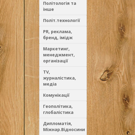
Політологія та
інше
Політ.технології
PR, реклама,
бренд, імідж
Маркетинг,
менеджмент,
організації
TV,
журналістика,
медіа
Комунікації
Геополітика,
глобалістика
Дипломатія,
Міжнар.Відносини