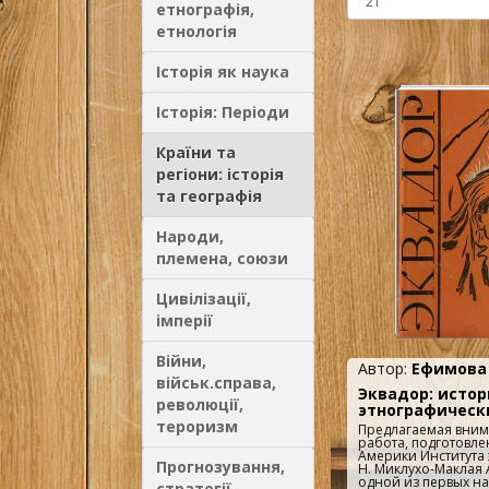
етнографія,
етнологія
Історія як наука
Історія: Періоди
Країни та
регіони: історія
та географія
Народи,
племена, союзи
Цивілізації,
імперії
Війни,
Автор:
Ефимова 
військ.справа,
Эквадор: истор
революції,
этнографическ
тероризм
Предлагаемая вним
работа, подготовле
Америки Института 
Прогнозування,
Н. Миклухо-Маклая 
одной из первых на
стратегії