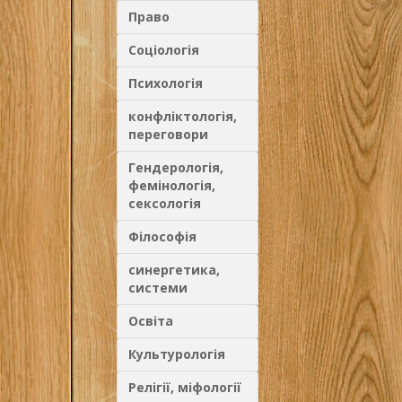
Право
Соціологія
Психологія
конфліктологія,
переговори
Гендерологія,
фемінологія,
сексологія
Філософія
синергетика,
системи
Освіта
Культурологія
Релігії, міфології