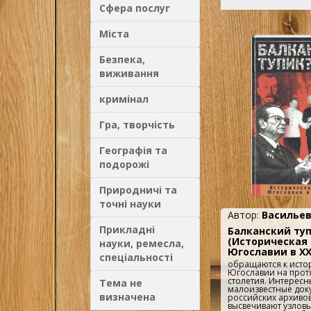
Сфера послуг
Міста
Безпека,
виживання
кримінал
Гра, творчість
Географія та
подорожі
Природничі та
точні науки
Автор:
Василье
Прикладні
Балканский туп
(Историческая
науки, ремесла,
Югославии в ХХ
спеціальності
обращаются к исто
Югославии на прот
столетия. Интересн
Тема не
малоизвестные док
визначена
российских архиво
высвечивают узлов