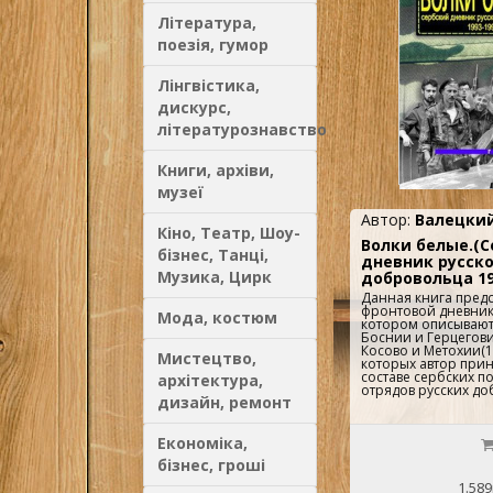
Гуськова).Независи
независимыми серб
Література,
Гуськова).Босния и
трагедия трех народ
поезія, гумор
Гуськова).Третья Ю
косовский вопрос (Е
Гуськова).Геополит
Лінгвістика,
югославского кризис
дискурс,
Никифоров).Вместо 
Никифоров).Именной
літературознавство
Книги, архіви,
музеї
Автор:
Валецкий
Кіно, Театр, Шоу-
Волки белые.(
бізнес, Танці,
дневник русско
Музика, Цирк
добровольца 19
Данная книга предс
фронтовой дневник 
Мода, костюм
котором описывают
Боснии и Герцегови
Косово и Метохии(19
Мистецтво,
которых автор прин
составе сербских п
архітектура,
отрядов русских до
дизайн, ремонт
Економіка,
бізнес, гроші
1.589