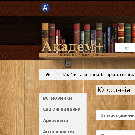
Країни та регіони: історія та геогр
Югославія
ВСІ НОВИНКИ
Серійні видання
Археологія
Антропологія,