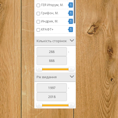
1
ГЕЯ Итэрум, М.
1
Грифон, М.
1
Индрик, М.
1
КРАФТ+
1
М.
Кількість сторінок
1
Русич, Смол.
-
Рік видання
-