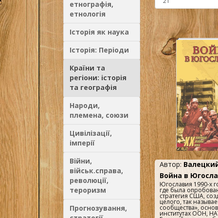
етнографія,
етнологія
Історія як наука
Історія: Періоди
Країни та
регіони: історія
та географія
Народи,
племена, союзи
Цивілізації,
імперії
Війни,
Автор:
Валецкий
військ.справа,
Война в Югосл
революції,
Югославия 1990-х г
тероризм
где была опробова
стратегия США, соз
целого, так называ
Прогнозування,
сообщества», осно
институтах ООН, НА
стратегії