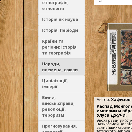
етнографія,
етнологія
Історія як наука
Історія: Періоди
Країни та
регіони: історія
та географія
Народи,
племена, союзи
Цивілізації,
імперії
Війни,
Автор:
Хафизов Г
військ.справа,
Распад Монгол
революції,
империи и обр
тероризм
Улуса Джучи.
Эпоха развития Улу
называемой Золото
Прогнозування,
важнейших страни
татарского народа.
стратегії