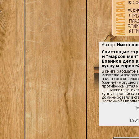
Автор:
Никоноро
Свистящие стр
и "марсов меч"
Военное дело а
хунну и европе
В книге рассматри
искусство и вооруж
азиатского кочевог
(сюнну) - могущест
противника Китая нач
э., а также генетич
хунну европейских 
доминировали в ст
Восточной Европы с 
н. э.Повествование
использовании дан
письменной традиц
и содержит большо
иллюстраций оружи
1.904
графических рекон
хуннских и гуннски
воинов.Оглавлени
АВТОРОВ Часть I. 
СТРЕЛЫ» МАОДУНЯ: