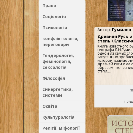
Право
Соціологія
Психологія
Автор:
Гумилев 
Древняя Русь и
конфліктологія,
степь \Классич
переговори
Книга известного р
географа Л.Н.Гуми
одной из самых сл
Гендерологія,
запутанных пробле
истории: взаимоо
фемінологія,
Древней Руси и ее 
сексологія
образом - кочевни
степи.....
Філософія
синергетика,
системи
1.784
Освіта
Культурологія
Релігії, міфології