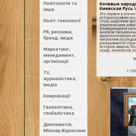
Політологія та
Кочевые народ
Киевская Русь 
інше
Это первое в отече
историографии исс
Політ.технології
столь широким хро
тематическим охват
базирующееся на 
PR, реклама,
анализе письменны
археологических ис
бренд, імідж
читателем последо
раскрываются стра
истории аваров, бол
Маркетинг,
хазар, печенегов, п
гатар — кочевых на
менеджмент,
противостоявших в
організації
славянам..
1.199
TV,
журналістика,
медіа
Комунікації
Геополітика,
глобалістика
Дипломатія,
Міжнар.Відносини