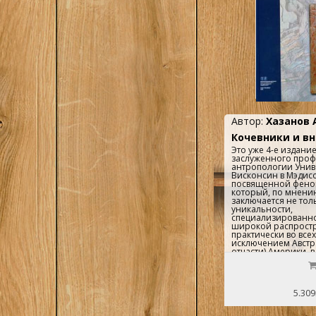
1
Эксмо, М.
Автор:
Хазанов 
Кочевники и в
Это уже 4-е издан
заслуженного проф
антропологии Унив
Висконсин в Мэдисо
посвященной фено
который, по мнению
заключается не толь
уникальности,
специализированнос
широкой распрост
практически во всех 
исключением Австр
отчасти) Америки, в
связующего звена 
обществами и культ
только хозяйственн
социальной и исто
5.309
специфичности. По
неразрывная и нео
кочевников с внешн