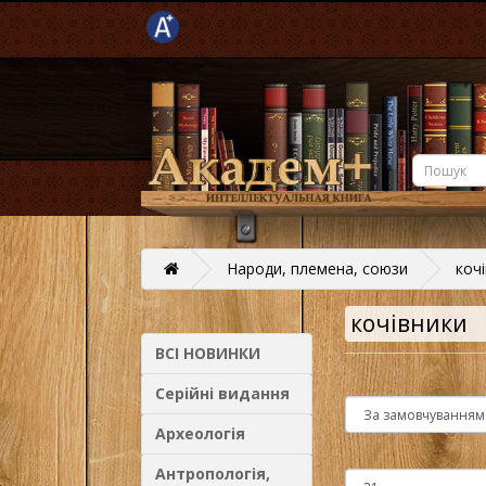
Народи, племена, союзи
коч
кочівники
ВСІ НОВИНКИ
Серійні видання
Археологія
Антропологія,