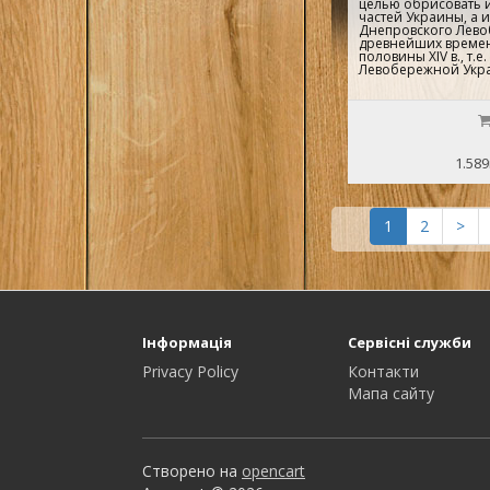
целью обрисовать 
частей Украины, а 
Днепровского Лево
древнейших времен
половины XIV в., т.е.
Левобережной Укра
1.589
1
2
>
Інформація
Сервісні служби
Privacy Policy
Контакти
Мапа сайту
Створено на
opencart