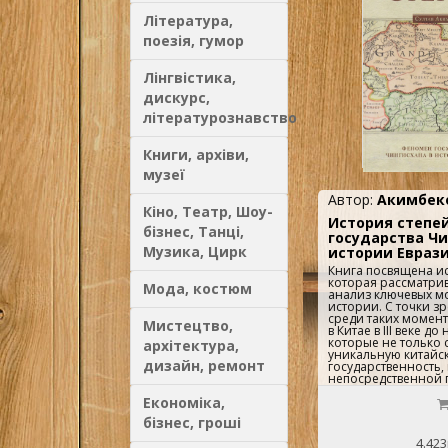
Література,
поезія, гумор
Лінгвістика,
дискурс,
літературознавство
Книги, архіви,
музеї
Автор:
Акимбеко
Кіно, Театр, Шоу-
История степе
бізнес, Танці,
государства Чи
Музика, Цирк
истории Евраз
Книга посвящена ис
которая рассматрив
Мода, костюм
анализ ключевых мо
истории. С точки з
среди таких момен
Мистецтво,
в Китае в III веке д
которые не только 
архітектура,
уникальную китайс
дизайн, ремонт
государственность, 
непосредственной
появления кочевых
Економіка,
степном пригранич
значение для этого
бізнес, гроші
территория Монгол
расположенная за 
4.423