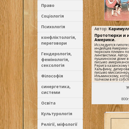
Право
Соціологія
Психологія
Автор:
Каримулл
Прототюрки и 
конфліктологія,
Америки.
переговори
Исследуется гипот
индейцев Америки 
тюркских племен п
Гендерологія,
лингвистики. Автор
пушкинском доме в
фемінологія,
письмо американск
сексологія
Рерига казанскому 
Хальфину, датирован
письмо миссионеру
Філософія
Ильминскому, кото
толчком в его собс
исследованиях. Авт
синергетика,
прослеживает собы
и продвигается в п
системи
доказательств прав
невероятной на пер
800г
гипотезы ..
Освіта
Культурологія
Релігії, міфології