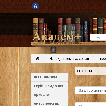
Народи, племена, союзи
тюр
тюрки
ВСІ НОВИНКИ
Серійні видання
Археологія
Антропологія,