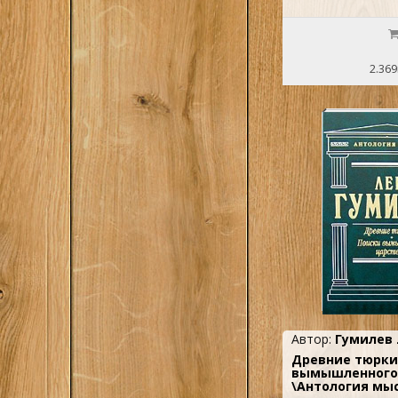
2.369
Автор:
Гумилев 
Древние тюрки
вымышленного
\Антология мы