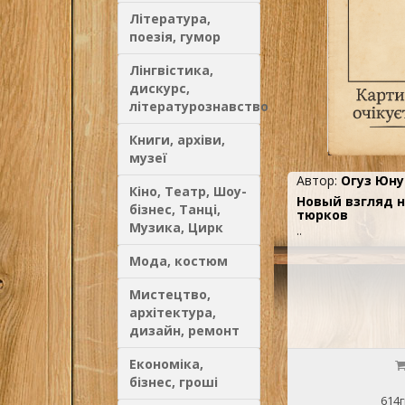
Література,
поезія, гумор
Лінгвістика,
дискурс,
літературознавство
Книги, архіви,
музеї
Автор:
Огуз Юну
Кіно, Театр, Шоу-
Новый взгляд 
бізнес, Танці,
тюрков
Музика, Цирк
..
Мода, костюм
Мистецтво,
архітектура,
дизайн, ремонт
Економіка,
бізнес, гроші
614г