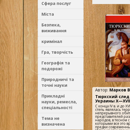
Сфера послуг
Міста
Безпека,
виживання
кримінал
Гра, творчість
Географія та
подорожі
Природничі та
точні науки
Автор:
Марков В
Прикладні
Тюркский след
Украины X—XVII
науки, ремесла,
С конца IV в. и до XV
спеціальності
степь являлась тер
непрерывного оби
представителей ра
Тема не
народов, в тесном с
которыми все это в
визначена
предки современны