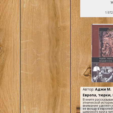
1.972
Автор:
Аджи М.
Европа, тюрки,
В книге рассказыва
этнической истори
внимание уделяется
ее вкладу в европей
широкого круга чи