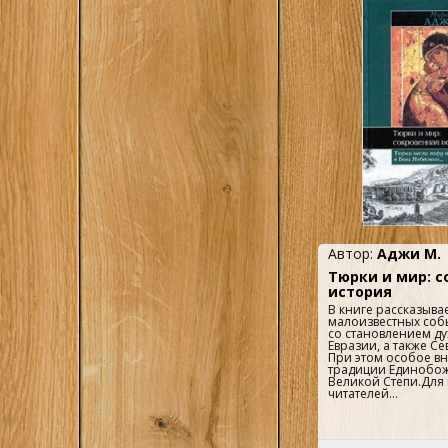
Поволжья до Монгол
Автор:
Аджи М.
Тюрки и мир: с
история
В книге рассказывае
малоизвестных соб
со становлением ду
Евразии, а также С
При этом особое в
традиции Единобож
Великой Степи.Для
читателей...