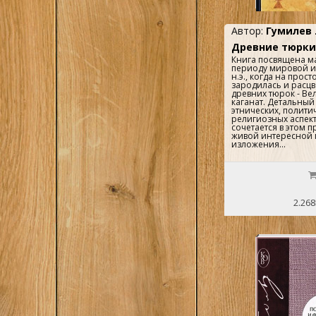
Автор:
Гумилев 
Древние тюрки 
Книга посвящена м
периоду мировой ист
н.э., когда на прос
зародилась и расцв
древних тюрок - Ве
каганат. Детальный
этнических, полити
религиозных аспек
сочетается в этом 
живой интересной
изложения...
2.268