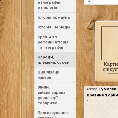
етнографія,
етнологія
Історія як наука
Історія: Періоди
Країни та
регіони: історія
та географія
Народи,
племена, союзи
Цивілізації,
імперії
Війни,
Автор:
Гумилев 
військ.справа,
Древние тюрки 
революції,
..
тероризм
Прогнозування,
стратегії