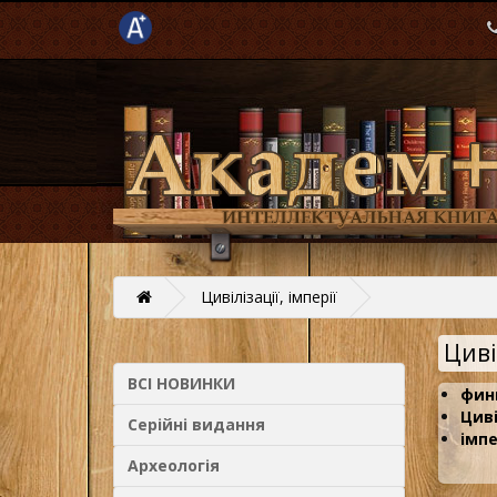
Цивілізації, імперії
Циві
ВСІ НОВИНКИ
фин
Циві
Серійні видання
імпе
Археологія