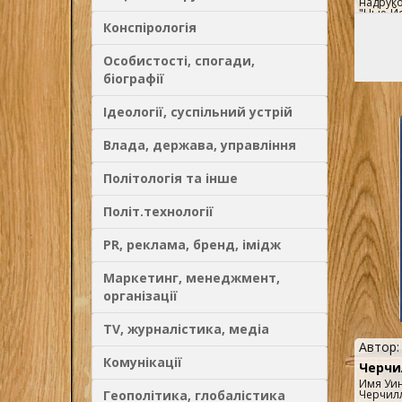
надруко
"Нью-Йо
значенн
Конспірологія
американ
завдяки
Сполуче
Особистості, спогади,
найглиб
біографії
1929-19
внесок у
а далі 
післяво
Ідеології, суспільний устрій
визнача
біограф
виходит
Влада, держава, управління
ґрунтуєт
докумен
інших д
Політологія та інше
становл
лідера,
чотири 
Політ.технології
- обира
інформа
тут баг
PR, реклама, бренд, імідж
досягне
Рузвель
розчару
Маркетинг, менеджмент,
стосунк
Британі
організації
радянс
Сталіни
TV, журналістика, медіа
Автор
Комунікації
Черчи
Имя Уи
Геополітика, глобалістика
Черчил