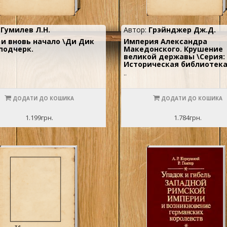
:
Гумилев Л.Н.
Автор:
Грэйнджер Дж.Д.
 и вновь начало \Ди Дик
Империя Александра
 подчерк.
Македонского. Крушение
великой державы \Серия:
Историческая библиотек
..
ДОДАТИ ДО КОШИКА
ДОДАТИ ДО КОШИКА
1.199грн.
1.784грн.