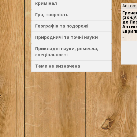
кримінал
Автор
Грече
Гра, творчість
(3кн.)
до Па
Географія та подорожі
Антиг
Еврип
..
Природничі та точні науки
Прикладні науки, ремесла,
спеціальності
Тема не визначена