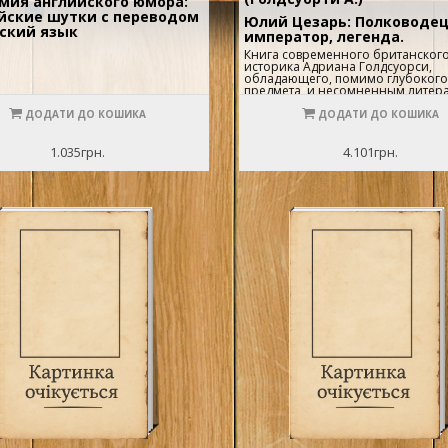
мия английского юмора:
йские шутки с переводом
Юлий Цезарь: Полководец
сский язык
император, легенда.
Книга современного британског
историка Адриана Голдсуорси,
обладающего, помимо глубокого
предмета, и несомненным литер
даром, позволит читателю погруз
сложный и противоречивый мир
ДОДАТИ ДО КОШИКА
ДОДАТИ ДО КОШИКА
римской политической жизни I в. д
понять подоплеку событий, изм
мир, а также подлинные мотивы
1.035грн.
4.101грн.
поступков таких политических дея
как Цицерон, Помпей Великий, Кр
Катон. Не были обойдены внима
автора и многочисленные любо
похождения Цезаря, а также по
его репутацию слухи и их влияни
политическую карьеру будущего
диктатора.Более половины книг
Голдсуорси посвятил военным
кампаниям Цезаря, описанным я
эмоционально, с интереснейши
подробностями. Здесь и увлекат
рассказ о жестоких боях со свир
косматыми галлами, воинственн
полуголыми германцами и
размалеванными синей краской
бриттами, а также все перипетии
ужасной гражданской войны, ког
римляне бились с римлянами на
кровавых сражений.Эта книга явл
не только биографией самого Це
и, по сути дела, биографией цело
когда закладывались основы мира
котором мы живем сегодня.Тип о