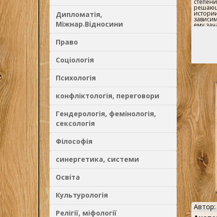
степени
решающ
истории
Дипломатія,
зависим
Міжнар.Відносини
ему зач
противо
столь ж
Право
положи
носили 
Предлаг
Соціологія
более о
Черчил
выдающу
Психологія
конфліктологія, переговори
Гендерологія, фемінологія,
сексологія
Філософія
синергетика, системи
Освіта
Культурологія
Автор
Релігії, міфології