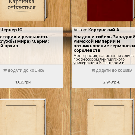
:
Чернер Ю.
Автор:
Корсунский А.
история и реальность.
Упадок и гибель Западно
службы мира) \Серия:
Римской империи и
й архив
возникновение германски
королевств
Монография, написанная совмес
профессором Лейпцигского
университета Р. Гюнтером и
профессором Московского униве
А. Р. Корсунским, издается парал
ДОДАТИ ДО КОШИКА
ДОДАТИ ДО КОШИКА
на немецком и русском языках в
Германии и СССР. Монография
посвящена проблеме перехода о
1.035грн.
2.948грн.
античности к средневековью. В р
показан упадок римского
рабовладельческого общества и
возникновение и развитие (или г
германских королевств до середин
рассматриваемые как длительны
революционный процесс социал
экономических и политических
преобразований, завершившийс
становлением раннефеодальных
отношений. Книга содержит об
фактический материал,
обосновывающий стройную кон
авторов. Особую ценность ей пр