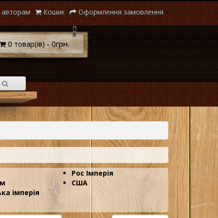
 авторам
Кошик
Оформлення замовлення
0 товар(ів) - 0грн.
Рос Імперія
им
США
ка імперія