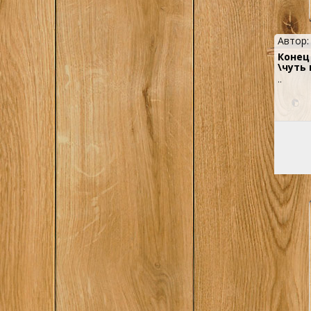
Автор
Конец
\чуть
..