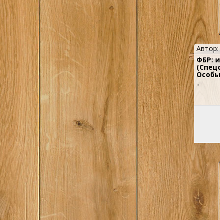
Автор
ФБР: 
(Спец
Особы
..