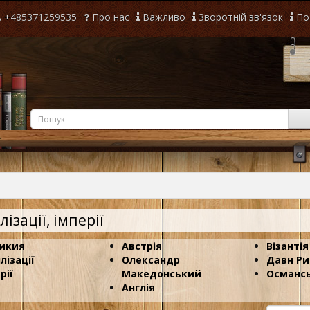
+485371259535
Про нас
Важливо
Зворотній зв'язок
По
лізації, імперії
икия
Австрія
Візантія
лізації
Олександр
Давн Р
рії
Македонський
Османсь
Англія