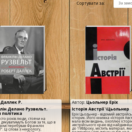
Сортувати за:
:
Даллек Р.
Автор:
Цьольнер Еріх
лін Делано Рузвельт.
Історія Австрії \Цьольнер
 політика
Еріх Цьольнер - відомий австрійс
історик. Його книжка «Історія Авст
 сто років люди, стоячи на
мала вісім видань, охоплює історі
 дякуватимуть Богові за те, що в
австрійського краю від найдавніш
домі перебував Франклін
до 1988року, містить матеріал, як
". Ці слова з некрологу,
розкриває нові зміни не тільки в