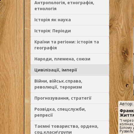
Антропологія, етнографія,
етнологія
Історія як наука
Історія: Періоди
Країни та регіони: історія та
географія
Народи, племена, союзи
Цивілізації, імперії
Війни, військ.справа,
революції, тероризм
Прогнозування, стратегії
Автор
Розвідка, спецслужби,
Франк
репресії
Життя
"І через
колінах,
Таємні товариства, ордена,
Білому 
Рузвельт
соц.класи\групи