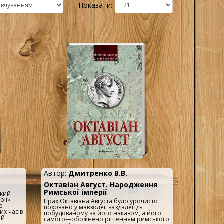
Показати:
Автор:
Дмитренко В.В.
Октавіан Август. Народження
Римської імперії
ький
рії»
Прах Октавіана Августа було урочисто
ю
поховано у мавзолеї, заздалегідь
их часів
побудованому за його наказом, а його
ий
самого—обожнено рішенням римського