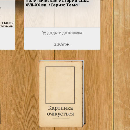
Политическая история США.
XVII-XX вв. \Серия: Тема
,
..
о
 знания
атурным
иться в
ДОДАТИ ДО КОШИКА
о н.э.,
енивших
2.369грн.
телей,
асс и
нием
вные
рочащие
е на
и Адриан
рко и
ми
ельный
епыми
ыми
 дикими
да
 полях
яется
заря, но
й эпохи,
, в
бложки: