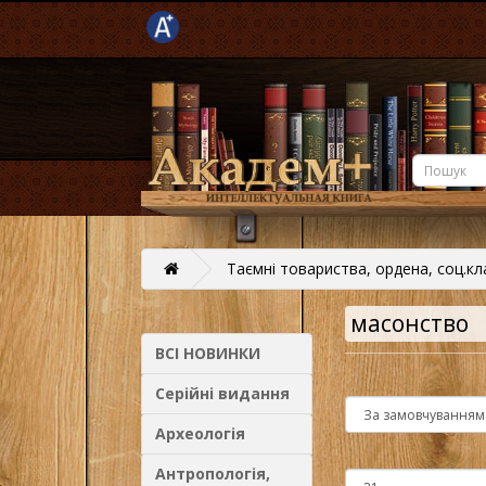
Таємні товариства, ордена, соц.кл
масонство
ВСІ НОВИНКИ
Серійні видання
Археологія
Антропологія,