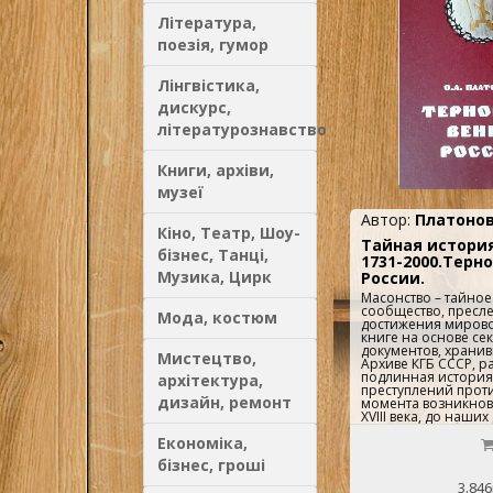
Література,
поезія, гумор
Лінгвістика,
дискурс,
літературознавство
Книги, архіви,
музеї
Автор:
Платонов
Кіно, Театр, Шоу-
Тайная истори
бізнес, Танці,
1731-2000.Терн
Музика, Цирк
России.
Масонство – тайное
сообщество, пресл
Мода, костюм
достижения мировог
книге на основе се
документов, храни
Мистецтво,
Архиве КГБ СССР, р
подлинная история
архітектура,
преступлений проти
дизайн, ремонт
момента возникнов
XVIII века, до наши
документы публикую
Економіка,
Книга снабжена сл
российских масонов
бізнес, гроші
книги значительно
счет включения ран
3.846