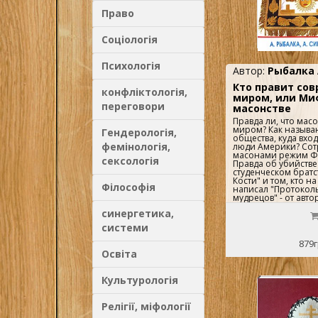
Право
Соціологія
Психологія
Автор:
Рыбалка 
Кто правит со
конфліктологія,
миром, или Ми
переговори
масонстве
Правда ли, что мас
миром? Как называ
Гендерологія,
общества, куда вхо
фемінологія,
люди Америки? Сот
масонами режим Фи
сексологія
Правда об убийстве
студенческом братс
Кости" и том, кто н
Філософія
написал "Протокол
мудрецов" - от авто
"Интервью с масон
синергетика,
Сириуса". Вам пред
уникальная возможн
системи
самые секретные а
воспитавшего элиту
879г
фотографии короле
Освіта
империи и америка
президентов в пол
облачении. Вы узна
Культурологія
обществах, само на
было до сегодняшн
семью печатями. Эт
Релігії, міфології
разоблачит все миф