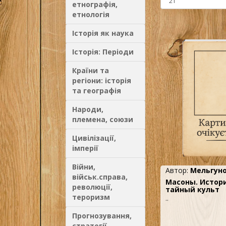
етнографія,
етнологія
Історія як наука
Історія: Періоди
Країни та
регіони: історія
та географія
Народи,
племена, союзи
Цивілізації,
імперії
Війни,
Автор:
Мельгуно
військ.справа,
Масоны. Истори
революції,
тайный культ
тероризм
..
Прогнозування,
стратегії