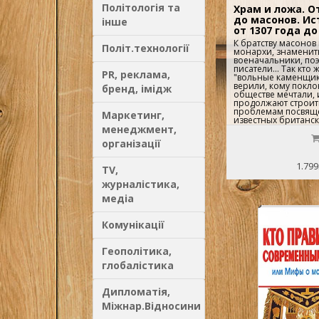
Політологія та
Храм и ложа. О
до масонов. Ис
інше
от 1307 года д
К братству масоно
Політ.технології
монархи, знаменит
военачальники, поэ
писатели... Так кто 
PR, реклама,
"вольные каменщик
верили, кому покло
бренд, імідж
обществе мечтали, 
продолжают строит
проблемам посвящ
Маркетинг,
известных британск
менеджмент,
М.Бейджента и Р.Ли
сенсационной книги
організації
святой Грааль". Из 
узнаете: К каким г
последствиям могл
1.799
TV,
создание государст
землях Лангедока?
журналістика,
тамплиерами Васко 
Христофор Колумб?
медіа
исчезнуть флот, гр
сокровищами тампл
роль масонов в со
Комунікації
Почему Британская
проиграла войну за
Соединенных штато
Геополітика,
повстанцы были пр
глобалістика
обречены?..
Дипломатія,
Міжнар.Відносини