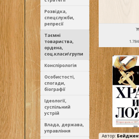
Розвідка,
спецслужби,
репресії
Таємні
товариства,
1.784
ордена,
соц.класи\групи
Конспірологія
Особистості,
спогади,
біографії
Ідеології,
суспільний
устрій
Влада, держава,
управління
Автор:
Бейджен