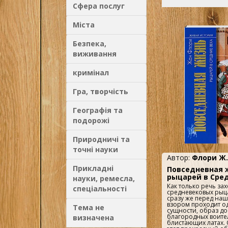
крестоносного дви
Сфера послуг
крестовых походов..
Міста
Безпека,
виживання
кримінал
Гра, творчість
Географія та
подорожі
Природничі та
точні науки
Автор:
Флори Ж.
Прикладні
Повседневная 
рыцарей в Сре
науки, ремесла,
Как только речь зах
спеціальності
средневековых рыца
сразу же перед на
взором проходит оди
Тема не
сущности, образ до
благородных воител
визначена
блистающих латах. С