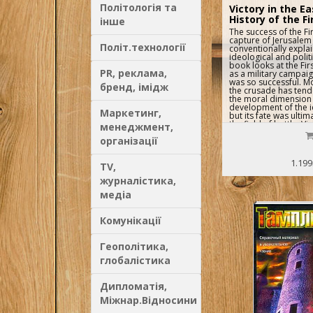
Політологія та
Victory in the Ea
History of the F
інше
The success of the Fi
capture of Jerusalem
Політ.технології
conventionally explai
ideological and politi
book looks at the Fir
PR, реклама,
as a military campaig
was so successful. M
бренд, імідж
the crusade has ten
the moral dimension
development of the i
Маркетинг,
but its fate was ulti
the field of battle. Vi
менеджмент,
looks at the nature o
організації
the eleventh century 
experience of all the
in order to explain it
1.199
TV,
success. It is the firs
taking into account al
журналістика,
emphasising the milit
медіа
Комунікації
Геополітика,
глобалістика
Дипломатія,
Міжнар.Відносини