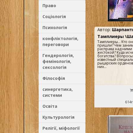
Право
Соціологія
Психологія
Автор:
Шарпанть
Тамплиеры \Ша
конфліктологія,
Тамплиеры... Кто он
переговори
пришли? Чем заним
расправа над ними 
жестокой? Куда исч
Гендерологія,
богатства? Вопросы,
известный специали
фемінологія,
рыцарских орденов 
них...
сексологія
Філософія
синергетика,
системи
614г
Освіта
Культурологія
Релігії, міфології