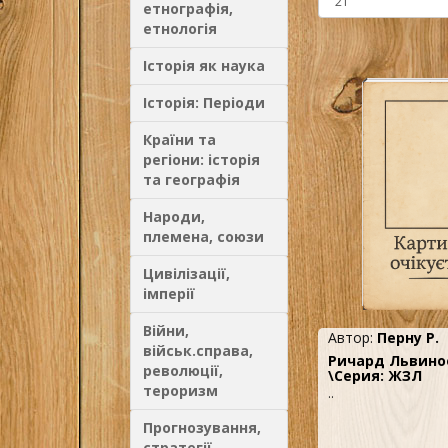
етнографія,
етнологія
Історія як наука
Історія: Періоди
Країни та
регіони: історія
та географія
Народи,
племена, союзи
Цивілізації,
імперії
Війни,
Автор:
Перну Р.
військ.справа,
Ричард Львино
революції,
\Серия: ЖЗЛ
тероризм
..
Прогнозування,
стратегії