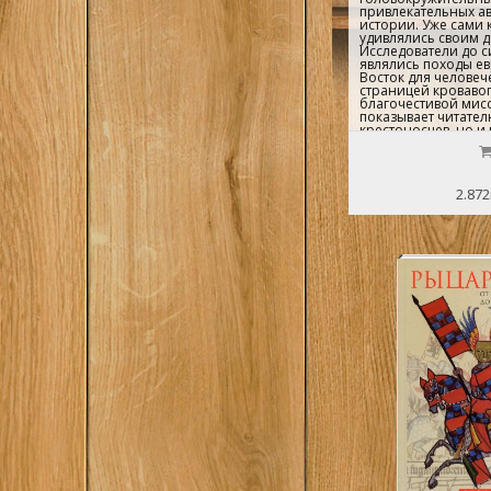
привлекательных а
истории. Уже сами 
удивлялись своим 
Исследователи до с
являлись походы е
Восток для человеч
страницей кровавог
благочестивой мисс
показывает читател
крестоносцев, но и 
которыми им пришл
бок и бороться на 
одного столетия...
2.872