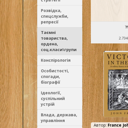
Розвідка,
спецслужби,
репресії
Таємні
товариства,
2.734
ордена,
соц.класи\групи
Конспірологія
Особистості,
спогади,
біографії
Ідеології,
суспільний
устрій
Влада, держава,
управління
Автор:
France Jo