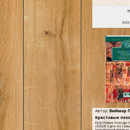
изображали художн
стремится дать нам
военной жизни Сре
те в высшей степен
фантазии, которые 
собой никакой реа
800г
Изыскания Клифана
частично изменить
некоторые вопросы
турниров, и я уверен
занимается данной
признают его заслу
по-новому уже изве
предмета изучения..
Автор:
Виймар П
Крестовые пох
Крестовые походы 
собой одно из сам
головокружительны