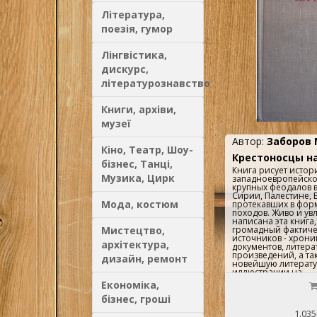
Література,
поезія, гумор
Лінгвістика,
дискурс,
літературознавство
Книги, архіви,
музеї
Автор:
Заборов 
Кіно, Театр, Шоу-
Крестоносцы на
бізнес, Танці,
Книга рисует истор
Музика, Цирк
западноевропейско
крупных феодалов в
Сирии, Палестине, Егип
Мода, костюм
протекавших в фор
походов. Живо и ув
написана эта книга
Мистецтво,
громадный фактиче
источников - хрони
архітектура,
документов, литера
произведений, а т
дизайн, ремонт
новейшую литерату
иллюстрации на
вклейкеВозникнове
Економіка,
походов. Первый кр
Государства кресто
бізнес, гроші
Крестовые походы XI
1.035
Константинополе. 