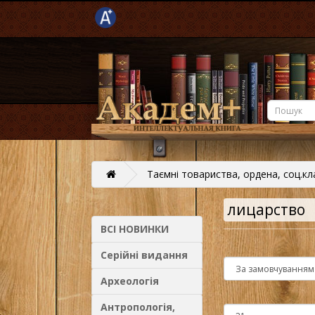
Таємні товариства, ордена, соц.кл
лицарство
ВСІ НОВИНКИ
Серійні видання
Археологія
Антропологія,