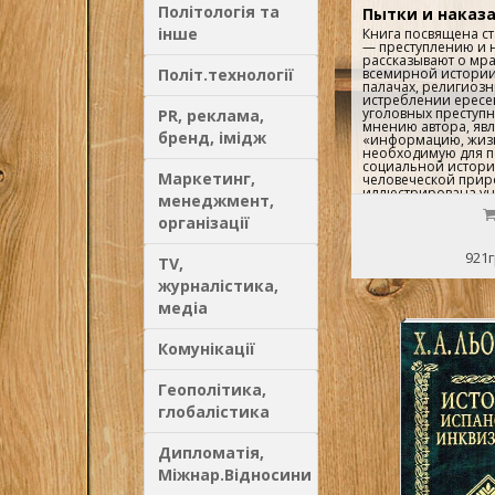
Політологія та
Пытки и наказ
інше
Книга посвящена ст
— преступлению и 
рассказывают о мр
Політ.технології
всемирной истории 
палачах, религиозн
истреблении ересе
уголовных преступни
PR, реклама,
мнению автора, явл
бренд, імідж
«информацию, жиз
необходимую для 
социальной истори
Маркетинг,
человеческой прир
иллюстрирована у
менеджмент,
рисунками и редки
гравюрами...
організації
921г
TV,
журналістика,
медіа
Комунікації
Геополітика,
глобалістика
Дипломатія,
Міжнар.Відносини