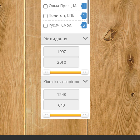
1
Олма-Пресс, М.
1
Полигон, СПб
2
Русич, Смол.
1
Эксмо, М.
Рік видання
-
Кількість сторінок
-