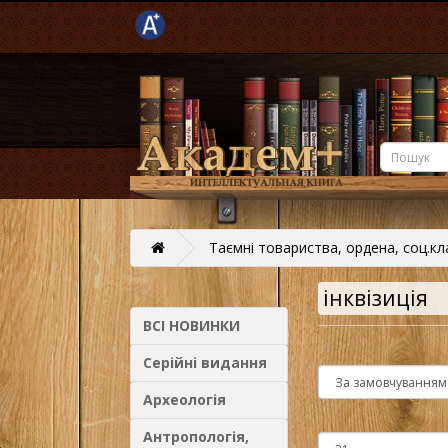
Таємні товариства, ордена, соц.кл
інквізиція
ВСІ НОВИНКИ
Серійні видання
Археологія
Антропологія,