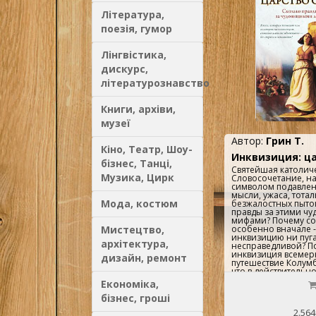
Література,
поезія, гумор
Лінгвістика,
дискурс,
літературознавство
Книги, архіви,
музеї
Автор:
Грин Т.
Кіно, Театр, Шоу-
Инквизиция: ца
бізнес, Танці,
Святейшая католич
Музика, Цирк
Словосочетание, на
символом подавле
мысли, ужаса, тота
Мода, костюм
безжалостных пыток
правды за этими ч
мифами? Почему со
Мистецтво,
особенно вначале -
инквизицию ни пуг
архітектура,
несправедливой? П
инквизиция всемер
дизайн, ремонт
путешествие Колумб
что в действительн
сплошь и рядом в
Економіка,
полицейские функци
чего сражались ин
бізнес, гроші
какому принципу ст
2.564
сложная, разветвле