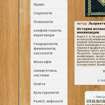
Право
Соціологія
Психологія
Автор:
Льоренте
История испан
конфліктологія,
инквизиции
переговори
Книга Х. А. Льоренте `История испанской инквизиции` сразу после первой публикации в Париже (1817) была переведена на несколько языков и выдержала ряд изданий. Причина такого интереса к работе Льоренте, секретаря испанской инквизиции, заключается, несомненно, в обилии подлинного фактического материала, легшего в основу книги. Внимательно изучив архивные документы, церковные летописи и мемуары современников, автор сумел создать полную и правдивую историю святого трибунала со времени его возникновения и до начала XIX века. Эта интереснейшая историческая эпоха всегда привлекала внимание как специалистов, так и широкого круга читателей. На русском языке книга Льоренте была опубликована в 1936 году с изъятием ряда глав. В данном издании текст восстановлен полностью.В двух томах. В одной книге Пер. М.А. Алексеевой. Предисловие С.Г. Лозинского. Серия: Классики исторической мысли. М. Ладомир, АСТ 1999г. 1424с. Твердый переплет.Содержание: Х. А. Льоренте История испанской инквизиции Том IОТ АВТОРА [1]КАТАЛОГ ЕЩЕ НЕ НАПЕЧАТАННЫХ РУКОПИСЕЙ, ПОСЛУЖИВШИХ ДЛЯ СОСТАВЛЕНИЯ «КРИТИЧЕСКОЙ ИСТОРИИ ИСПАНСКОЙ ИНКВИЗИЦИИ»ОБЪЯСНЕНИЕ СЛОВ И ВЫРАЖЕНИЙ, СВОЙСТВЕННЫХ ЯЗЫКУ СВЯТОГО ТРИБУНАЛА, КОТОРЫЕ СЛЕДОВАЛО СОХРАНИТЬ В ЭТОЙ ИСТОРИИГлава I ПОРЯДОК И ПРЕЕМСТВЕННОСТЬ ИДЕЙ КАТОЛИЧЕСКОЙ ЦЕРКВИ ДО УЧРЕЖДЕНИЯ ИНКВИЗИЦИИ В ДЕЛЕ РОЗЫСКА И НАКАЗАНИЯ ЕРЕТИКОВСтатья первая ПЕРВАЯ ЭПОХА ЦЕРКВИ ДО ОБРАЩЕНИЯ ИМПЕРАТОРА КОНСТАНТИНАСтатья вторая ВТОРАЯ ЭПОХА ОТ IV ДО VIII ВЕКАСтатья третья ТРЕТЬЯ ЭПОХА — ОТ VIII ВЕКА ДО ПЕРВОСВЯЩЕННИЧЕСТВА ГРИГОРИЯ VIIСтатья четвертая ЧЕТВЕРТАЯ ЭПОХА — ОТ ГРИГОРИЯ VII ДО ИННОКЕНТИЯ IIIГлава II УЧРЕЖДЕНИЕ ВСЕОБЩЕЙ ИНКВИЗИЦИИ ПРОТИВ ЕРЕТИКОВ В XIII ВЕКЕСтатья первая НАСТРОЕНИЕ УМОВ В ПЕРВОСВЯЩЕННИЧЕСТВО ИННОКЕНТИЯ IIIСтатья вторая СОЗДАННАЯ ИННОКЕНТИЕМ III КОМИССИЯ ДЛЯ ПРЕСЛЕДОВАНИЯ И НАКАЗАНИЯ ЕРЕТИКОВ НАРБОННСКОЙ ГАЛЛИИСтатья третья НАЧАЛО ИНКВИЗИЦИИ В НАРБОННСКОЙ ГАЛЛИИСтатья четвертая УСТАНОВЛЕНИЕ ИНКВИЗИЦИИ ПРИ ПАПЕ ГОНОРИИ III В ИТАЛИИСтатья пятая ЗАКРЕПЛЕНИЕ ГРИГОРИЕМ IX УЧРЕЖДЕНИЯ ИНКВИЗИЦИИ В ФОРМЕ ТРИБУНАЛА И ДАННЫЙ ИМ ЕЙ УСТАВГлава III О ПРЕЖНЕЙ ИНКВИЗИЦИИ В ИСПАНИИСтатья первая УЧРЕЖДЕНИЕ СВЯТОГО ТРИБУНАЛА В ИСПАНИИ ПАПОЙ ГРИГОРИЕМ IXСтатья вторая УСПЕХИ ПРЕЖНЕЙ ИСПАНСКОЙ ИНКВИЗИЦИИ В ТЕЧЕНИЕ XIV ВЕКАСтатья третья СОСТОЯНИЕ ПРЕЖНЕЙ ИСПАНСКОЙ ИНКВИЗИЦИИ В ТЕЧЕНИЕ XV ВЕКАГлава IV ОБ УПРАВЛЕНИИ ПРЕЖНЕЙ ИНКВИЗИЦИИСтатья первая ПРЕСТУПЛЕНИЯ, РАССЛЕДОВАНИЕ КОИХ ОНА ПРЕДПРИНИМАЛАСтатья вторая О СПОСОБЕ ПРОИЗВОДСТВА ДЕЛ В ТРИБУНАЛАХ ПРЕЖНЕЙ ИНКВИЗИЦИИСтатья третья О СВОЙСТВЕ НАКАЗАНИЙ И ЕПИТИМИЙ, НАЛАГАВШИХСЯ ПРЕЖНЕЙ ИНКВИЗИЦИЕЙГлава V УЧРЕЖДЕНИЕ ТЕПЕРЕШНЕЙ ИНКВИЗИЦИИ В ИСПАНИИСтатья первая ПОЛОЖЕНИЕ ЕВРЕЕВ В НАЧАЛЕ ЦАРСТВОВАНИЯ ФЕРДИНАНДА V И ИЗАБЕЛЛЫСтатья вторая ПРОЕКТ УЧРЕЖДЕНИЯ ИНКВИЗИЦИИСтатья третья УЧРЕЖДЕНИЕ ИНКВИЗИЦИИСтатья четвертая ПЕРВЫЕ КАЗНИ И ИХ ПОСЛЕДСТВИЯГлава VI УСТАНОВЛЕНИЕ ДОЛЖНОСТИ ВЕЛИКОГО ГЛАВНОГО ИНКВИЗИТОРА, КОРОЛЕВСКОГО СОВЕТА ИНКВИЗИЦИИ, ПОДЧИНЕННЫХ ТРИБУНАЛОВ И ОРГАНИЧЕСКИХ ЗАКОНОВ. УЧРЕЖДЕНИЕ СВЯТОГО ТРИБУНАСтатья первая ГЛАВНЫЙ ИНКВИЗИТОР. СОВЕТ ИНКВИЗИЦИИ. ОРГАНИЧЕСКИЕ ЗАКОНЫСтатья вторая УЧРЕЖДЕНИЕ ТЕПЕРЕШНЕЙ ИНКВИЗИЦИИ В АРАГОНЕ. МЯТЕЖИ В САРАГОСЕСтатья третья УБИЙСТВО ПЕРВОГО ИНКВИЗИТОРА АРАГОНАСтатья четвертая ИСТОРИЯ БЕАТИФИКАЦИИ [537] ПЕРВОГО ИНКВИЗИТОРА АРАГОНАСтатья пятая НАКАЗАНИЕ УБИЙЦ КАК ЗАПОДОЗРЕННЫХ В ЕРЕСИСтатья шестая СОПРОТИВЛЕНИЕ ВСЕХ ПРОВИНЦИЙ АРАГОНСКОЙ КОРОНЫ УЧРЕЖДЕНИЮ ИНКВИЗИЦИИГлава VII ДОПОЛНИТЕЛЬНЫЕ АКТЫ К ПЕРВЫМ ОСНОВНЫМ ЗАКОНАМ СВЯТОГО ТРИБУНАЛА, ВЫТЕКАЮЩИЕ ИЗ НИХ ПОСЛЕДСТВИЯ И АПЕЛЛЯЦИИ В РИМ ПРОТИВ ЗЛОУПОТРЕБЛЕНИЯ ИМИСтатья первая ДОПОЛНИТЕЛЬНЫЕ АКТЫСтатья вторая МНЕНИЯ СОВРЕМЕННЫХ ПИСАТЕЛЕЙСтатья третья ОБЖАЛОВАНИЯ В РИМ. ПОВЕДЕНИЕ РИМСКОЙ КУРИИГлава VIII ИЗГНАНИЕ ЕВРЕЕВ. ПРОЦЕССЫ, ВОЗБУЖДЕННЫЕ ПРОТИВ ЕПИСКОПОВ. СТОЛКНОВЕНИЕ ЮРИСДИКЦИИ. СМЕРТЬ ТОРКВЕМАДЫ; ИСЧИСЛЕНИЕ ЕГО ЖЕРТВ. ЕГО ХАРАКТЕР, ВЛИЯНИЕ ЕГО НА ПОВЕДЕНИЕСтатья первая ИЗГНАНИЕ ЕВРЕЕВСтатья вторая ПРОЦЕССЫ, ВОЗБУЖДЕННЫЕ ПРОТИВ ЕПИСКОПОВСтатья третья СТОЛКНОВЕНИЕ ЮРИСДИКЦИИСтатья четвертая ПОДСЧЕТ ЖЕРТВ ТОРКВЕМАДЫ [594]Статья пятая ГОНЕНИЕ ТОРКВЕМАДЫ НА КНИГИСтатья шестая ЛИЧНЫЕ СВОЙСТВА ТОРКВЕМАДЫ И ИХ ПОСЛЕДСТВИЯСтатья седьмая О ЧИНОВНИКАХ СВЯТОГО ТРИБУНАЛАГлава IX СУДОПРОИЗВОДСТВО ТЕПЕРЕШНЕЙ ИНКВИЗИЦИИСтатья первая ДОНОССтатья вторая ДОЗНАНИЕСтатья третья ОЦЕНКА КВАЛИФИКАТОРАМИСтатья четвертая ТЮРЬМЫСтатья пятая ПЕРВЫЕ СУДЕБНЫЕ ЗАСЕДАНИЯСтатья шестая ОБВИНЕНИЯСтатья седьмая ПЫТКАСтатья восьмая ОБВИНИТЕЛЬНЫЙ АКТСтатья девятая ЗАЩИТАСтатья десятая ПРОВЕРКАСтатья одиннадцатая ОГЛАШЕНИЕ УЛИКСтатья двенадцатая ОКОНЧАТЕЛЬНАЯ ОЦЕНКА КВАЛИФИКАТОРАМИСтатья тринадцатая ПРИГОВОРСтатья четырнадцатая ЧТЕНИЕ И ИСПОЛНЕНИЕ СУДЕБНОГО РЕШЕНИЯСтатья пятнадцатая ИСТОРИЯ ОДНОГО ФРАНЦУЗАСтатья шестнадцатая САНБЕНИТОГлава X О ВАЖНЕЙШИХ СОБЫТИЯХ, ПРОИСШЕДШИХ ПРИ ГЛАВНЫХ ИНКВИЗИТОРАХ ДЕСЕ И СИСНЕРОСЕСтатья первая УЧРЕЖДЕНИЕ ИНКВИЗИЦИИ В СИЦИЛИИ. УСИЛИЯ ДЛЯ УЧРЕЖДЕНИЯ ЕЕ В НЕАПОЛЕСтатья вторая ИЗГНАНИЕ МАВРОВ. НОВЫЕ ГОНЕНИЯ НА ЕВРЕЕВСтатья третья ЧРЕЗВЫЧАЙНОЕ ПОКРОВИТЕЛЬСТВО, ОКАЗАННОЕ КОРОЛЕМ ИНКВИЗИТОРАМ. ПРОЦЕСС ПЕРВОГО АРХИЕПИСКОПА ГРАНАДЫ И ЗНАМЕНИТОГО УЧЕНОГО АНТОНИО ЛЕБРИХИСтатья четвертая ЖЕСТОКОСТЬ ИНКВИЗИТОРА ЛУСЕРО. СКАНДАЛЬНЫЕ ПРОЦЕССЫ В КОРДОВЕ, БЫВШИЕ ЕЕ ПОСЛЕДСТВИЕМСтатья пятая ПОВЕДЕНИЕ ВЕЛИКОГО ГЛАВНОГО ИНКВИЗИТОРА ХИМЕНЕСАДЕ СИСНЕРОСАСтатья шестая ПРОЦЕСС ОДНОЙ СВЯТОШИ И НЕКОТОРЫХ ДРУГИХ ЛИЦСтатья седьмая ПРЕДЛОЖЕНИЕ, СДЕЛАННОЕ КОРОЛЮ, ДОБИТЬСЯ ПУБЛИЧНОСТИ РАЗБИРАТЕЛЬСТВСтатья восьмая ПРОТЕСТ НАЦИОНАЛЬНОГО СОБРАНИЯ КОРТЕСОВ АРАГОНА ПРОТИВ СУДОПРОИЗВОДСТВА СВЯТОГО ТРИБУНАЛАГлава XI ПОПЫТКА РЕФОРМЫ СВЯТОГО ТРИБУНАЛА, СДЕЛАННАЯ КОРТЕСАМИ КАСТИЛИИ И АРАГОНА. О ВАЖНЕЙШИХ СОБЫТИЯХ, ПРОИСШЕДШИХ ПРИ КАРДИНАЛЕ АДРИАНЕ, ЧЕТВЕРТОМ ГЛАВНОМ ИНКВИЗИТОРЕСтатья первая ТРЕБОВАНИЕ РЕФОРМЫ КАСТИЛИЕЙСтатья вторая ТРЕБОВАНИЕ РЕФОРМЫ АРАГОНОМСтатья третья ТРЕБОВАНИЕ РЕФОРМЫ КАТАЛОНИЕЙСтатья четвертая ИНТРИГИ В РИМЕСтатья пятая ГРОМКИЕ ПРОЦЕССЫ И ПОДСЧЕТ ЖЕРТВГлава XII ПОВЕДЕНИЕ ИНКВИЗИТОРОВ В ОТНОШЕНИИ МОРИСКОВСтатья первая УКАЗ О ДОНОСАХ НА ЕРЕТИКОВ-МАГОМЕТАНСтатья вторая МОРИСКИ КОРОЛЕВСТВА ВАЛЕНСИИСтатья третья МОРИСКИ АРАГОНА И ГРАНАДЫСтатья четвертая ЗАМЕЧАТЕЛЬНЫЙ ПРОЦЕСС ОДНОГО МОРИСКАСтатья пятая МЕРЫ, ПРИНЯТЫЕ ДЛЯ ОБРАЩЕНИЯ МАВРОВ И МОРИСКОВГлава XIII О ЗАПРЕЩЕНИИ КНИГ И НЕКОТОРЫХ ДРУГИХ ПРЕДМЕТОВ ЭТОГО РОДАСтатья первая КНИГИСтатья вторая КАРТИНЫ И ДРУГИЕ ПРЕДМЕТЫГлава XIV ЧАСТНЫЕ ПРОЦЕССЫ, ВОЗБУЖДЕННЫЕ ПО ПОДОЗРЕНИЮ В ЛЮТЕРАНСТВЕ И ПО НЕКОТОРЫМ ДРУГИМ ПРЕСТУПЛЕНИЯМСтатья первая УКАЗЫ О ДОНОСАХ НА ЛЮТЕРАН, ИЛЛЮМИНАТОВ и т. дСтатья вторая ПРОЦЕССЫ, ВЧИНЕННЫЕ ПРОТИВ НЕКОТОРЫХ ЛИЦСтатья третья ГРАМОТЫ, ОТНОСЯЩИЕСЯ К СУДОПРОИЗВОДСТВУГлава XV ПРОЦЕССЫ, ВОЗБУЖДЕННЫЕ ИНКВИЗИЦИЕЙ ПРОТИВ КОЛДУНОВ, ЧЕРНОКНИЖНИКОВ, ВОЛШЕБНИКОВ, НЕКРОМАНТОВ И ДРСтатья первая КОЛДУНЫ НАВАРРЫ, БИСКАЙИ И 
Гендерологія,
фемінологія,
сексологія
Філософія
синергетика,
системи
6.144
Освіта
Культурологія
Релігії, міфології