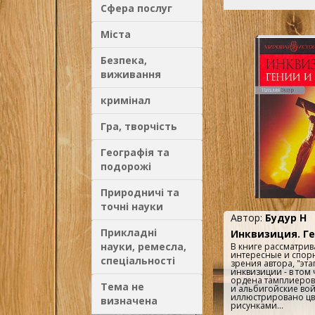
организация? И как
Сфера послуг
инквизиции продер
долго? Об этом рас
Грин в своей ориг
Міста
удивительно интерес
Безпека,
виживання
кримінал
Гра, творчість
Географія та
подорожі
Природничі та
точні науки
Автор:
Будур Н
Прикладні
Инквизиция. Ге
науки, ремесла,
В книге рассматри
интересные и спорн
спеціальності
зрения автора, "эта
инквизиции - в том 
ордена тамплиеров,
Тема не
и альбигойские во
иллюстрировано цв
визначена
рисунками...