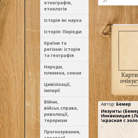
етнографія,
етнологія
Історія як наука
Історія: Періоди
Країни та
регіони: історія
та географія
Народи,
племена, союзи
Цивілізації,
імперії
Війни,
Автор:
Бемер
військ.справа,
Иезуиты (Бемер 
революції,
Инквизиция (Ли
тероризм
\красная с зол
..
Прогнозування,
стратегії