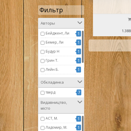
Фильтр
Авторы
1.388
Бейджент, Ли
1
1
Бемер, Ли
1
Будур Н
1
Грин Т.
1
Лейн Б.
1
Ли Г.Ч.
Обкладинка
1
Льоренте Х.А.
7
тверд
Видавництво,
місто
АСТ, М.
1
1
Ладомир, М.