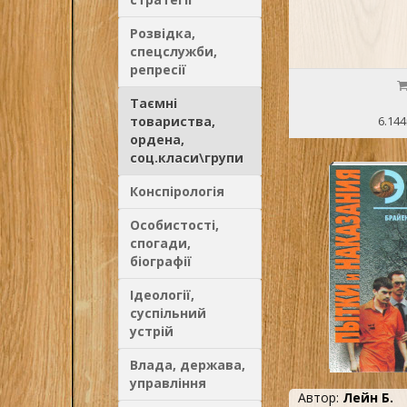
Розвідка,
спецслужби,
репресії
Таємні
товариства,
6.144
ордена,
соц.класи\групи
Конспірологія
Особистості,
спогади,
біографії
Ідеології,
суспільний
устрій
Влада, держава,
управління
Автор:
Лейн Б.