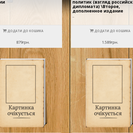
ии
политик (взгляд российск
дипломата) \Второе,
дополненное издание
..
ДОДАТИ ДО КОШИКА
ДОДАТИ ДО КОШИКА
879грн.
1.589грн.