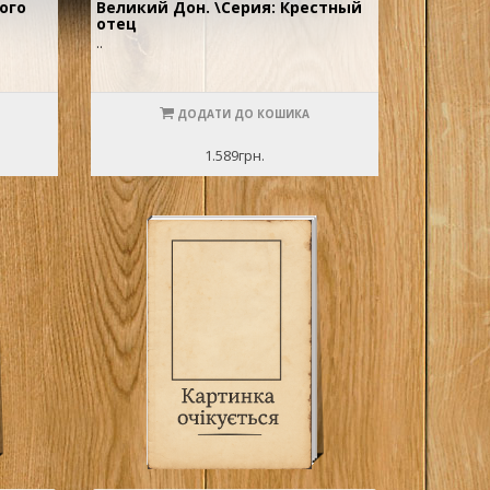
ого
Великий Дон. \Серия: Крестный
отец
..
ДОДАТИ ДО КОШИКА
1.589грн.