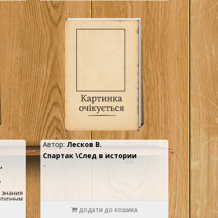
Черчилля — фигуру бесспорно
выдающуюся...
ивість і
фантазії
ивнішим
до та
раф
зуміти
тити
нник і
едактор
нт
рафій
а, Генрі
...
Автор:
Лесков В.
Спартак \След в истории
..
,
о
 знания
атурным
иться в
ДОДАТИ ДО КОШИКА
о н.э.,