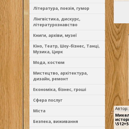
Література, поезія, гумор
Лінгвістика, дискурс,
літературознавство
Книги, архіви, музеї
Кіно, Театр, Шоу-бізнес, Танці,
Музика, Цирк
Мода, костюм
Мистецтво, архітектура,
дизайн, ремонт
Економіка, бізнес, гроші
Сфера послуг
Автор
Міста
Микел
истор
Безпека, виживання
\512+5
..