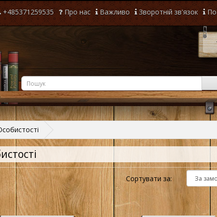
+485371259535
Про нас
Важливо
Зворотній зв'язок
По
Особистості
истості
Сортувати за: