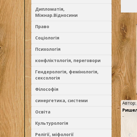
планир
морских
зрения,
Дипломатія,
рассмат
Міжнар.Відносини
Автор н
упрекает
которые
беспоко
Право
пришлос
замужес
религио
Соціологія
оппозиц
главная
предсто
Психологія
Эта книг
удавало
власть,
конфліктологія, переговори
будет и
читателе
Гендерологія, фемінологія,
сексологія
Філософія
синергетика, системи
Автор
Ришел
Освіта
..
Культурологія
Релігії, міфології