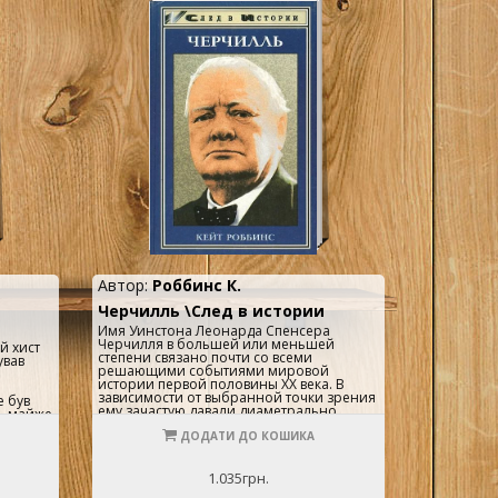
Автор:
Роббинс К.
Черчилль \След в истории
Имя Уинстона Леонарда Спенсера
Черчилля в большей или меньшей
й хист
степени связано почти со всеми
ував
решающими событиями мировой
истории первой половины XX века. В
зависимости от выбранной точки зрения
е був
ему зачастую давали диаметрально
, майже
противоположные характеристики, но
ве-
столь же часто эти оценки —
ДОДАТИ ДО КОШИКА
к і не
положительные или отрицательные —
часто не
носили степень превосходную.
 його
Предлагаемая книга поможет составить
1.035грн.
та
более объективный взгляд на Уинстона
не