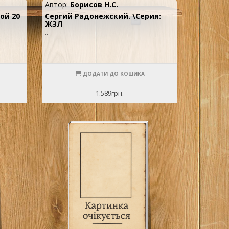
Автор:
Борисов Н.С.
ой 20
Сергий Радонежский. \Серия:
ЖЗЛ
..
ДОДАТИ ДО КОШИКА
1.589грн.