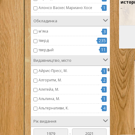
истор
1
..
Алонсо Васкес Мариано Хосе
1
Амосов Н М
Обкладинка
1
Андерсон М.
м'яка
3
1
Андреев И.
235
тверд
1
Армстронг Карен
11
твердый
1
Арутюнов А.
Видавництво, місто
1
Бабен Пьер
Айрис-Пресс, М.
1
1
Балканский А
2
Алгоритм, М.
1
Бар-Зохар М.
1
Алетейа, М.
1
Бартон Бланш
1
Альпина, М.
1
Бах Ст.
4
Альтернативи, К.
1
Бедарида Ф.
2
Амфора, СПб.
1
Беллок Хилэр
Рік видання
24
АСТ, М.
1
Бенгтсон Г
-