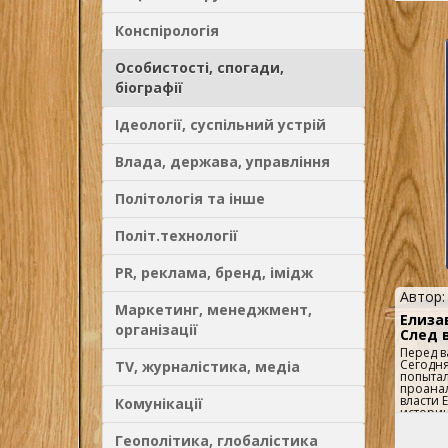
внесок у
а далі 
Конспірологія
післяво
визнача
біограф
Особистості, спогади,
виходит
ґрунтуєт
біографії
докумен
інших д
становл
Ідеології, суспільний устрій
лідера,
чотири 
- обира
Влада, держава, управління
інформа
тут баг
досягне
Політологія та інше
Рузвель
розчару
стосунк
Політ.технології
Британі
радянс
Сталіни
PR, реклама, бренд, імідж
Автор
Маркетинг, менеджмент,
Елизав
організації
След 
Перед в
Сегодня
TV, журналістика, медіа
попыта
проанал
власти 
Комунікації
историч
рьяных 
политик
Геополітика, глобалістика