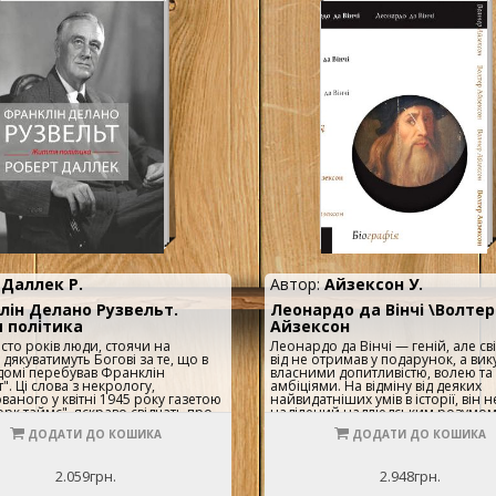
:
Даллек Р.
Автор:
Айзексон У.
лін Делано Рузвельт.
Леонардо да Вінчі \Волтер
 політика
Айзексон
 сто років люди, стоячи на
Леонардо да Вінчі — геній, але сві
 дякуватимуть Богові за те, що в
від не отримав у подарунок, а вик
домі перебував Франклін
власними допитливістю, волею та
". Ці слова з некрологу,
амбіціями. На відміну від деяких
ваного у квітні 1945 року газетою
найвидатніших умів в історії, він н
рк таймс", яскраво свідчать про
наділений надлюдським розумом
я постаті видатного президента в
не здобув формальної освіти, лед
ДОДАТИ ДО КОШИКА
ДОДАТИ ДО КОШИКА
ській та світовій історії. Саме
ледве розумів латину й до пуття та
 Франкліну Делано Рузвельту
опанував ділення у стовпчик. Він 
ним Штатам вдалося подолати
домальовував картини, через що
2.059грн.
2.948грн.
шу в історії економічну кризу
доробок ледь сягнув 15 полотен, 
33 років, зробити визначний
починав дослідження, які нікуди 