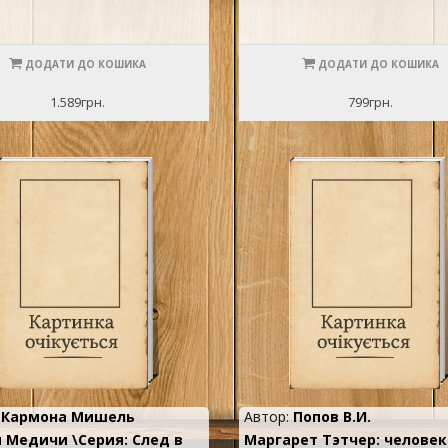
ДОДАТИ ДО КОШИКА
ДОДАТИ ДО КОШИКА
1.589грн.
799грн.
:
Кармона Мишель
Автор:
Попов В.И.
 Медичи \Серия: След в
Маргарет Тэтчер: человек