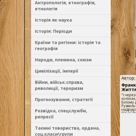
Антропологія, етнографія,
етнологія
Історія як наука
Історія: Періоди
Країни та регіони: історія та
географія
Народи, племена, союзи
Цивілізації, імперії
Автор
Війни, військ.справа,
Франк
революції, тероризм
Життя
"І через
колінах,
Прогнозування, стратегії
Білому 
Рузвельт
надруко
Розвідка, спецслужби,
"Нью-Йо
репресії
значенн
американ
завдяки
Таємні товариства, ордена,
Сполуче
найглиб
соц.класи\групи
1929-19