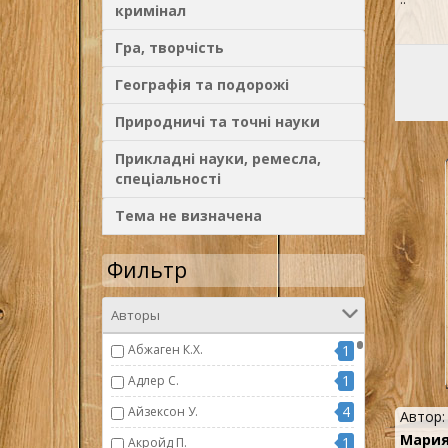
кримінал
Гра, творчість
Географія та подорожі
Природничі та точні науки
Прикладні науки, ремесла,
спеціальності
Тема не визначена
Фильтр
Авторы
Абжаген К.Х.
1
1
Адлер С.
4
Айзексон У.
Автор
Мария
1
Акройд П.