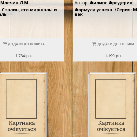
:
Млечин Л.М.
Автор:
Филипс Фредерик
 Сталин, его маршалы и
Формула успеха. \Серия: М
алы
век
..
ДОДАТИ ДО КОШИКА
ДОДАТИ ДО КОШИКА
1.784грн.
1.199грн.