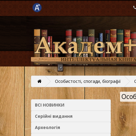
Особистості, спогади, біографії
Особ
ВСІ НОВИНКИ
Серійні видання
Археологія