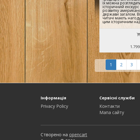
їх можна розглядат
історичний екскурс
розвитку американсь
держави загалом. Ві
читачі мають нагод
цим історичним над
1.799
1
2
3
Інформація
Сервісні служби
Privacy Policy
Контакти
Мапа сайту
Створено на
opencart