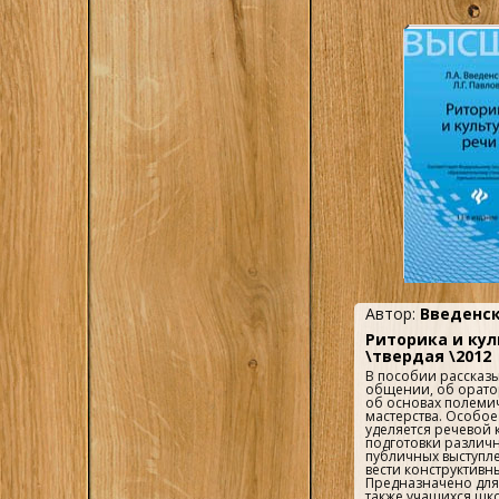
4
Цицерон
причиной путаной 
отсутствия. Автор 
возможную ситуаци
2
Черчилль У.
подробно.Вы научи
говорить в любых о
1
и получать от этого
Шахиджанян Вл.
сможете перестать 
перед публикой. Ве
1
Шелл, Мусса
человеку, не равно,
сотне.Книга позвол
владеть собой, сво
научиться контрол
и страх.Речь – оче
общения, и отличн
искусством общени
настоящее удовольс
Автор:
Введенск
Риторика и кул
\твердая \2012
В пособии рассказы
общении, об оратор
об основах полеми
мастерства. Особо
уделяется речевой 
подготовки различ
публичных выступл
вести конструктивн
Предназначено для 
также учащихся шко