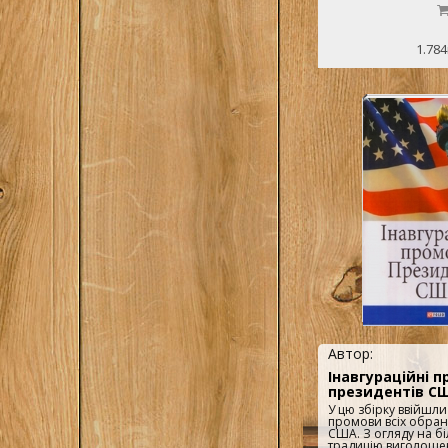
крупнейшими фирма
Allianz, Deutsche Ban
Pharma, BP, Axel-Spr
Deutsche Telekom, R
1.784
Gruner+Jahr, Haniel, 
Microsystems и др. 
посвященных практ
риторике, в том чис
словесной атаки", 
риторики: Как не те
выступления и быть
"Провокационные п
выгодно подать себ
товар". Ключевые п
публичные выступл
манипуляции..
Автор:
Інавгураційні 
президентів С
У цю збірку ввійшли
промови всіх обран
США. З огляду на бі
традицію виголоше