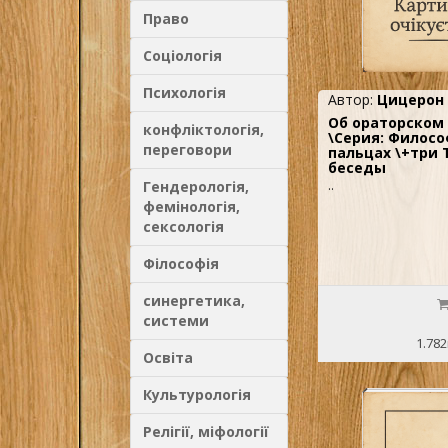
Право
Соціологія
Психологія
Автор:
Цицерон
Об ораторском
конфліктологія,
\Серия: Филосо
переговори
пальцах \+три 
беседы
Гендерологія,
..
фемінологія,
сексологія
Філософія
синергетика,
системи
1.782
Освіта
Культурологія
Релігії, міфології