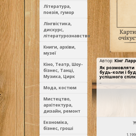
Література,
поезія, гумор
Лінгвістика,
дискурс,
літературознавство
Книги, архіви,
музеї
Автор:
Кінг Ларр
Кіно, Театр, Шоу-
Як розмовляти 
бізнес, Танці,
будь-коли і бу
Музика, Цирк
успішного спіл
..
Мода, костюм
Мистецтво,
архітектура,
дизайн, ремонт
Економіка,
бізнес, гроші
1.199