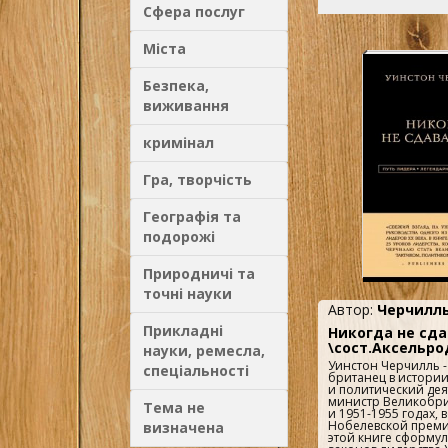
Сфера послуг
Міста
Безпека,
виживання
кримінал
Гра, творчість
Географія та
подорожі
Природничі та
точні науки
Автор:
Черчилль
Прикладні
Никогда не сд
\сост.Аксельро
науки, ремесла,
Уинстон Черчилль 
спеціальності
британец в истории
и политический дея
министр Великобри
Тема не
и 1951-1955 годах, 
Нобелевской преми
визначена
этой книге сформу