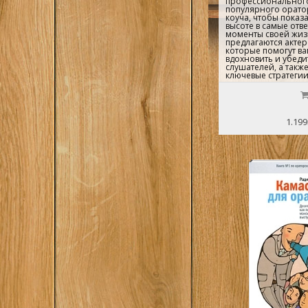
профессионального
популярного орато
коуча, чтобы показа
высоте в самые отв
моменты своей жизн
предлагаются актер
которые помогут ва
вдохновить и убеди
слушателей, а такж
ключевые стратеги
выступления, вклю
держаться на сцене
аудиторией и созд
эмоциональных мом
1.199