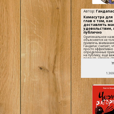
Автор:
Гандапас
Камасутра для 
глав о том, как
доставлять ма
удовольствие,
публично
Оригинальное назв
объясняется не то
привлечь внимание
Гандапас считает, ч
просто эффективно
определенные прие
на публику, еще ва
получать удовольст
собственных публи
Потому что все, что 
удовольствием, вы 
значительно успеш
1.369
Гандапас - известн
специалист по лиде
книг. Радислав пров
тренингов и семинар
"Камасутре для ора
рассказывается, ка
волнение, какой д
структура выступлен
и удержать внимани
установить зритель
должна быть мотор
Исследования спец
подтверждают: успе
сидящих в зале поч