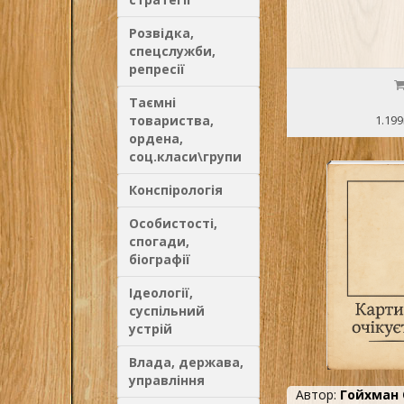
Розвідка,
спецслужби,
репресії
Таємні
товариства,
1.199
ордена,
соц.класи\групи
Конспірологія
Особистості,
спогади,
біографії
Ідеології,
суспільний
устрій
Влада, держава,
управління
Автор:
Гойхман 