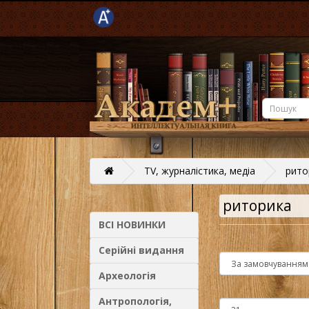
TV, журналістика, медіа
рито
риторика
ВСІ НОВИНКИ
Серійні видання
Археологія
Антропологія,