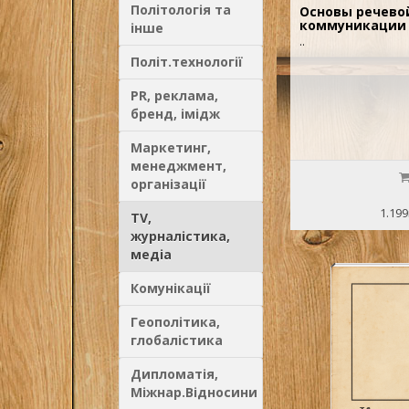
Політологія та
Основы речево
коммуникации 
інше
..
Політ.технології
PR, реклама,
бренд, імідж
Маркетинг,
менеджмент,
організації
1.199
TV,
журналістика,
медіа
Комунікації
Геополітика,
глобалістика
Дипломатія,
Міжнар.Відносини