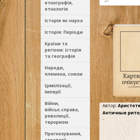
етнографія,
етнологія
Історія як наука
Історія: Періоди
Країни та
регіони: історія
та географія
Народи,
племена, союзи
Цивілізації,
імперії
Війни,
Автор:
Аристот
військ.справа,
Античные рито
революції,
..
тероризм
Прогнозування,
стратегії