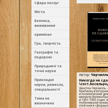
Сфера послуг
Міста
Безпека,
виживання
кримінал
Гра, творчість
Географія та
подорожі
Природничі та
точні науки
Автор:
Черчилль
Прикладні
Никогда не сд
\сост.Аксельро
науки, ремесла,
Уинстон Черчилль 
спеціальності
британец в истории
и политический дея
министр Великобри
Тема не
и 1951-1955 годах, 
Нобелевской преми
визначена
этой книге сформу