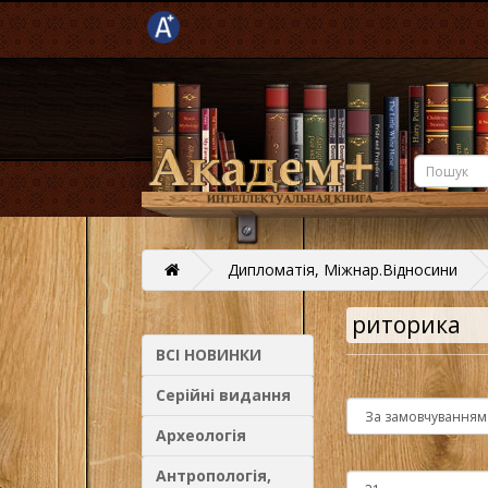
Дипломатія, Міжнар.Відносини
риторика
ВСІ НОВИНКИ
Серійні видання
Археологія
Антропологія,