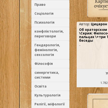
Право
Соціологія
Психологія
Автор:
Цицерон
Об ораторском
конфліктологія,
\Серия: Филосо
переговори
пальцах \+три 
беседы
Гендерологія,
..
фемінологія,
сексологія
Філософія
синергетика,
системи
1.782
Освіта
Культурологія
Релігії, міфології