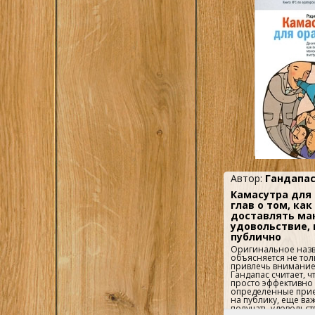
взявши на озброєнн
інструментів, запр
автором, ви зможет
набагато більше...
Автор:
Гандапас
Камасутра для 
глав о том, как
доставлять ма
удовольствие,
публично
Оригинальное назв
объясняется не то
привлечь внимание
Гандапас считает, ч
просто эффективно
определенные прие
на публику, еще ва
получать удовольст