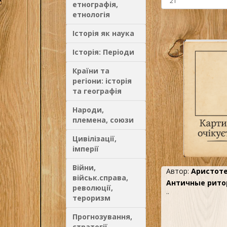
етнографія,
етнологія
Історія як наука
Історія: Періоди
Країни та
регіони: історія
та географія
Народи,
племена, союзи
Цивілізації,
імперії
Війни,
Автор:
Аристот
військ.справа,
Античные рито
революції,
..
тероризм
Прогнозування,
стратегії