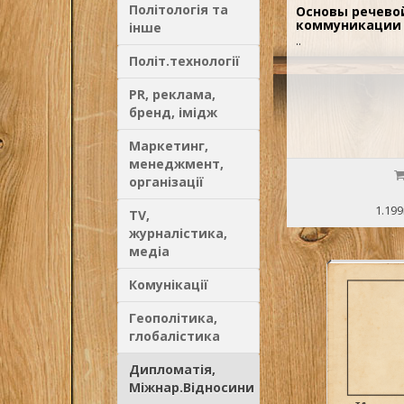
Політологія та
Основы речево
коммуникации 
інше
..
Політ.технології
PR, реклама,
бренд, імідж
Маркетинг,
менеджмент,
організації
1.199
TV,
журналістика,
медіа
Комунікації
Геополітика,
глобалістика
Дипломатія,
Міжнар.Відносини