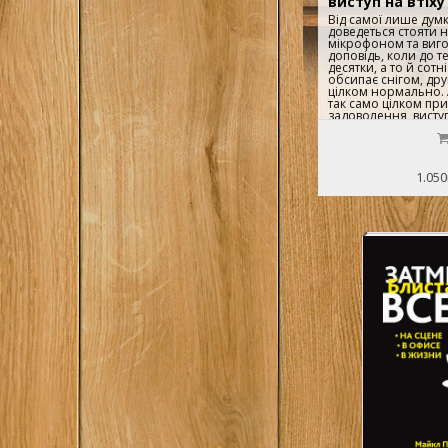
виступ на втіху
Від самої лише думк
доведеться стояти н
мікрофоном та виг
доповідь, коли до т
десятки, а то й сотн
обсипає снігом, дру
цілком нормально. 
так само цілком при
задоволення, висту
аудиторією. А голов
насолоди лише один
- книжка відомого б
чудового оратора Р
Гандапаса. Прочитав
1.050
побачите, що доб
не народжуються. М
«взаємного кохання
можна навчитися. 
знати певні прийом
технології. Переваг
тому, що тут зібран
та поради «практик
багатим досвідом, і 
досить, щоб доскон
словом. Чи варто г
вміння відкриває ба
більше - є чи не ви
сферах суспільного 