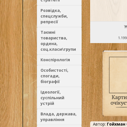
Розвідка,
спецслужби,
репресії
Таємні
товариства,
1.199
ордена,
соц.класи\групи
Конспірологія
Особистості,
спогади,
біографії
Ідеології,
суспільний
устрій
Влада, держава,
управління
Автор:
Гойхман 