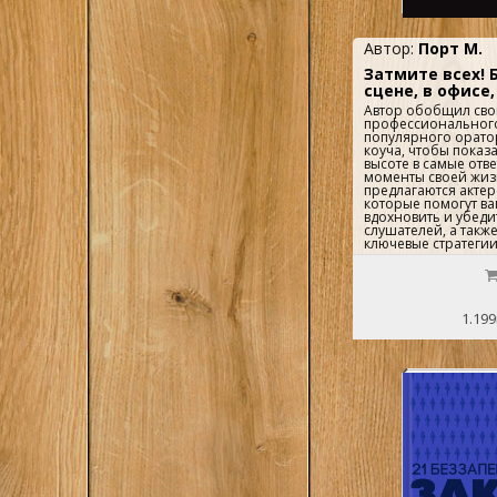
Автор:
Порт М.
Затмите всех! 
сцене, в офисе,
Автор обобщил сво
профессионального
популярного орато
коуча, чтобы показа
высоте в самые отв
моменты своей жизн
предлагаются актер
которые помогут ва
вдохновить и убеди
слушателей, а такж
ключевые стратеги
выступления, вклю
держаться на сцене
аудиторией и созд
эмоциональных мом
1.199