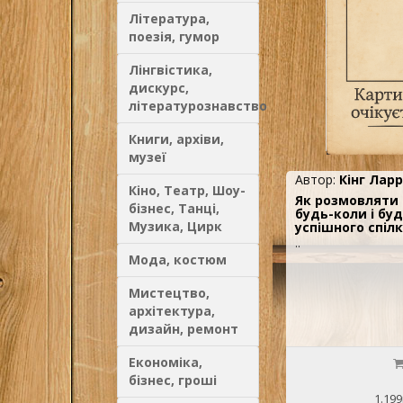
Література,
поезія, гумор
Лінгвістика,
дискурс,
літературознавство
Книги, архіви,
музеї
Автор:
Кінг Ларр
Кіно, Театр, Шоу-
Як розмовляти 
бізнес, Танці,
будь-коли і бу
Музика, Цирк
успішного спіл
..
Мода, костюм
Мистецтво,
архітектура,
дизайн, ремонт
Економіка,
бізнес, гроші
1.199