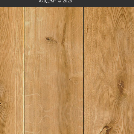
Академ+ © 2026
магия слова, усове
восприятие, отточит
ведения дискуссий 
их совсем по-другом
книгаДля всех, кто 
вести любые дискус
спора выходить поб
авторКарстен Бред
известный специали
делового консалти
тренер по коммуни
для всей немецког
Ранее руководил г
консалтинговых ко
протяжении нескол
консультантом по п
участии в телевизи
программах. Сотруд
крупнейшими фирма
Allianz, Deutsche Ban
Pharma, BP, Axel-Spr
Deutsche Telekom, R
Gruner+Jahr, Haniel, 
Microsystems и др. 
посвященных практ
риторике, в том чис
словесной атаки", 
риторики: Как не те
выступления и быть
"Провокационные п
выгодно подать себ
товар". Ключевые п
публичные выступл
манипуляции..