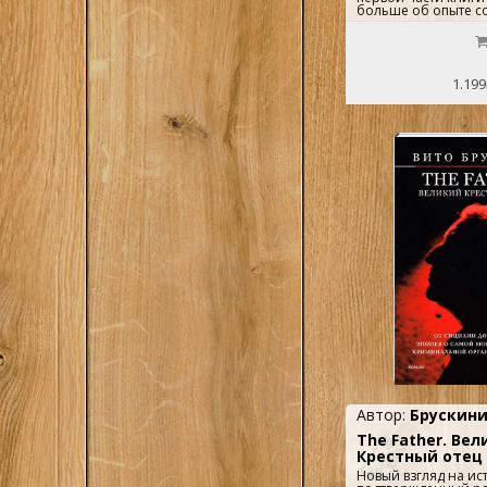
1
больше об опыте с
оф.
менеджмента, то во
речь идет о японск
неотъемлема от эк
политической жизни
с большим бизнесом
1.199
Автор:
Брускини
The Father. Ве
Крестный отец
Новый взгляд на и