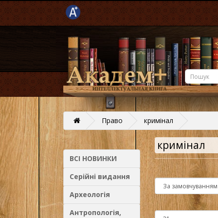
Право
кримінал
кримінал
ВСІ НОВИНКИ
Серійні видання
Археологія
Антропологія,