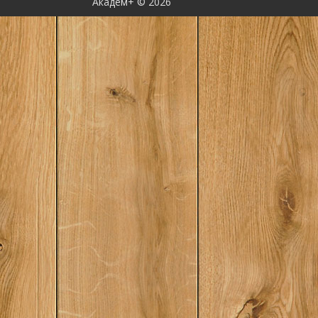
Академ+ © 2026
живет и дышит сего
представление о ее
протяжении двух ст
благодаря чему ма
степени влияния, к
обладает, тогда эта
вас.Содержание: В
чести»Глава 1 Воз
1860-1876 гг Два цв
СицилииДоктор Гал
рощаРитуал посвя
Турризи Колонна и
насилия«Так назыв
как мафия обрела с
Мафия проникает в
власть: 1876-1890 г
местного управлен
Фавара: мафия в «
крае»«Дикари»Глава
эшелонах власти: 18
поколение политик
СанджорджиУбийст
НотарбартолоГлава
фашизм, мафия: 189
КорлеонеЧеловек с
сердцемГлава 5 Маф
в Америке: 1900-194
ПетросиноАмерика
ДжентилеГлава 6 В
возрождение: 1943-
и возрождение «об
чести»Знакомство с
ГрекоПоследний ба
Господь Бог, бетон,
Ностра: 1950-1963 
ПалермоДжо Банан 
отпускГлава 8 Перв