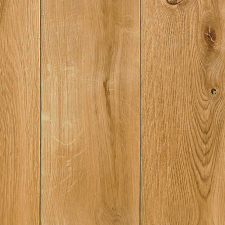
ее последствия: 196
ЧиакуллиКак Чикаго
Первая война
мафииАнтимафия«
коллективной крим
9 Истоки второй во
1982 ггВозвышение
Эпизод первый – Лу
1970)Духовный кри
ВиталеСмерть «лево
Пеппино Импастато
пицце»Банкиры, ма
инспекторы и маф
корлеонцев: Эпизод
Накануне Mattanza 
10 Terra infidelium: 
Добродетельное
меньшинствоПочте
трупыНаблюдая за 
«максипроцесса» и 
последствияГлава 1
Террористические 
«погружение»: 1992
Капачи«Дядюшка
Джулио»Знакомство
ТракторомМажордо
по рекламеГлава 12
призраки: хроники 
лета 2003 г...