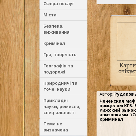
Сфера послуг
Міста
Безпека,
виживання
кримінал
Гра, творчість
Географія та
подорожі
Природничі та
точні науки
Автор:
Рудаков 
Прикладні
Чеченская маф
прицелом КГБ. 
науки, ремесла,
Рижский рынок
спеціальності
авизовками. \С
Криминал
Тема не
..
визначена