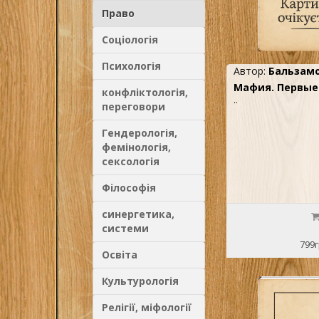
Право
Соціологія
Психологія
Автор:
Бальзамо
Мафия. Первые 
конфліктологія,
..
переговори
Гендерологія,
фемінологія,
сексологія
Філософія
синергетика,
системи
799г
Освіта
Культурологія
Релігії, міфології