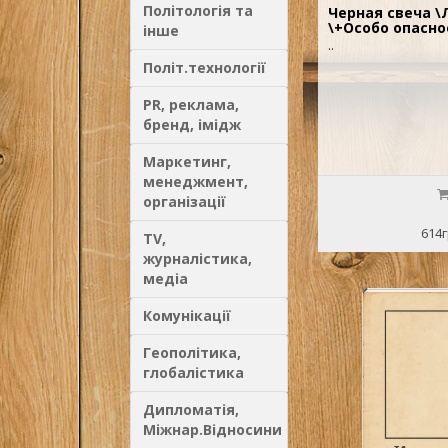
Політологія та
Черная свеча \
\+Особо опасн
інше
..
Політ.технології
PR, реклама,
бренд, імідж
Маркетинг,
менеджмент,
організації
614г
TV,
журналістика,
медіа
Комунікації
Геополітика,
глобалістика
Дипломатія,
Міжнар.Відносини