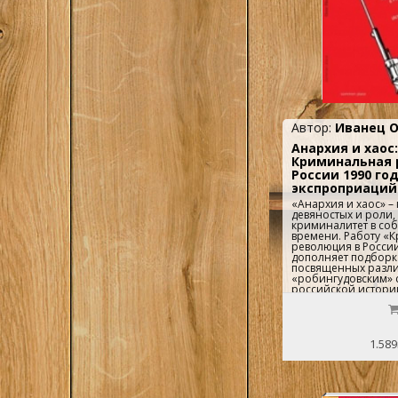
Автор:
Иванец О
Анархия и хаос:
Криминальная 
России 1990 го
экспроприаций
«Анархия и хаос» – 
девяностых и роли,
криминалитет в соб
времени. Работу «
революция в России
дополняет подборка
посвященных разл
«робингудовским» 
российской истории
подборке кримина
выступают на сторо
во второй – на стор
1.589