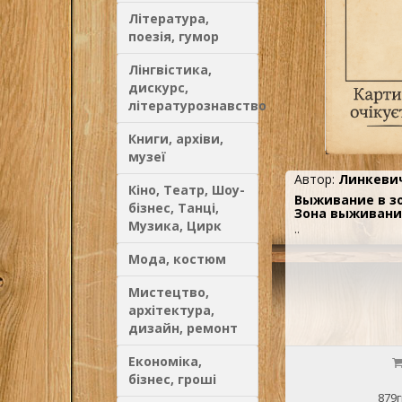
Література,
поезія, гумор
Лінгвістика,
дискурс,
літературознавство
Книги, архіви,
музеї
Автор:
Линкевич
Кіно, Театр, Шоу-
Выживание в зо
бізнес, Танці,
Зона выживани
Музика, Цирк
..
Мода, костюм
Мистецтво,
архітектура,
дизайн, ремонт
Економіка,
бізнес, гроші
879г