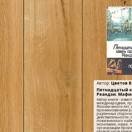
числился на разли
Тюрюканова Е.
низкооплачиваемы
1
много времени дол
В., Ерохина Л.Д.
(последняя — ночн
(Ред.)
московском метро, 
«Свиблово»). Соглас
«Комсомольской пра
Ушатиков, Ковал
официальная и мно
1
ев
опубликованная б
— ложь. В частност
сторожем в метро. Л
1
Ферранте Л.
Мавроди, как и его 
сих пор вызывают 
неоднозначные оце
1
Ферри Э.
кругах общества. П
признан мошеннико
1
Хлысталов Э.
одинаково часто на
финансовым гением
авантюристом...
1
Цветов В.Я.
1
Чалидзе В.
Автор:
Цветов В.
1
Чурилов С.Н.
Пятнадцатый к
1
Шейнов В.П.
Реандзи. Мафи
Автор книги - изве
1
Шнайдер Э.
международник, пр
Японии много лет, 
проникновением ра
1
Шонберг
различных сторона
действительности: 
1
Шум Ю
пожизненного найма
экономике, науке, т
организации произв
Яблоков \ред.пр
первой части книги