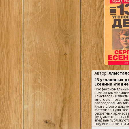
Автор:
Хлыстало
13 уголовных д
Есенина \подч
Профессиональный 
полковник милиции
Хлысталов - извест
много лет посвяти
расследованию тайн
Книга строго докум
Материалы для нее
секретных архивов 
фундаментальных б
впервые публикуют
сведения о жизни и
гибели великого ру