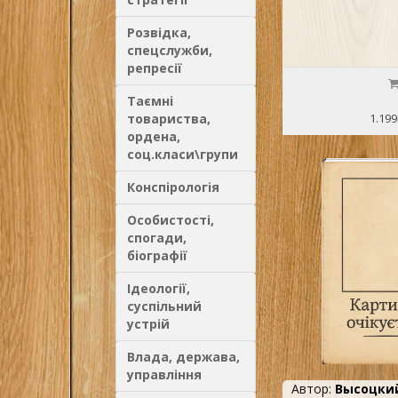
Розвідка,
спецслужби,
репресії
Таємні
товариства,
1.199
ордена,
соц.класи\групи
Конспірологія
Особистості,
спогади,
біографії
Ідеології,
суспільний
устрій
Влада, держава,
управління
Автор:
Высоцки