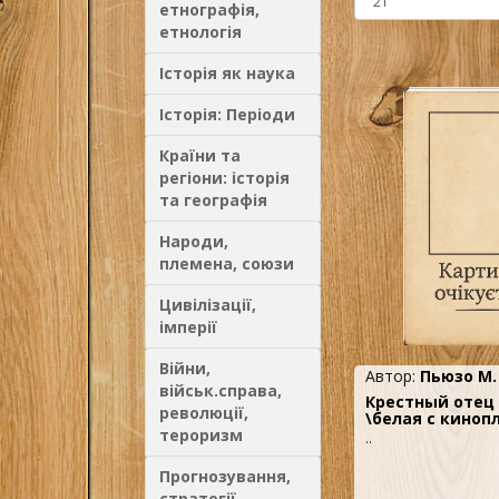
етнографія,
етнологія
Історія як наука
Історія: Періоди
Країни та
регіони: історія
та географія
Народи,
племена, союзи
Цивілізації,
імперії
Війни,
Автор:
Пьюзо М.
військ.справа,
Крестный отец 
революції,
\белая с киноп
тероризм
..
Прогнозування,
стратегії