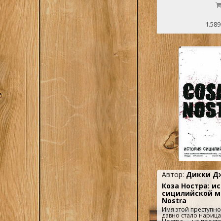
Сергея Есенина, а 
людей - Алексея Га
Бениславской и Гео
1.589
Автор:
Дикки Д
Коза Ностра: и
сицилийской м
Nostra
Имя этой преступн
давно стало нарица