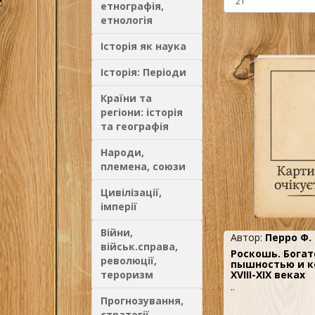
етнографія,
етнологія
Історія як наука
Історія: Періоди
Країни та
регіони: історія
та географія
Народи,
племена, союзи
Цивілізації,
імперії
Війни,
Автор:
Перро Ф.
військ.справа,
Роскошь. Бога
революції,
пышностью и к
тероризм
XVIII-XIX веках
..
Прогнозування,
стратегії