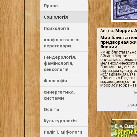
Право
Соціологія
Психологія
Автор:
Моррис А
Мир блистател
конфліктологія,
придворная жи
переговори
Японии
«Мир блистательног
Айвана Морриса —
Гендерологія,
описание церемонн
фемінологія,
меланхолического 
Японии, на десятил
сексологія
образцом культуро
исследования.Взяв 
«Повесть о Гэндзи» 
Філософія
выдающиеся сочине
Моррис изображает
общественную, рел
синергетика,
действительность т
уделяя пристально
системи
повседневной жизн
двора и аристократ
2.948
общества.Со скром
Освіта
автор адресует сво
всего широкому чит
слегка переиначива
Культурологія
отнести как увлече
(скажем, «Записок у
Сёнагон), так и ис
Релігії, міфології
специалиста. Айван
МоррисБританский 