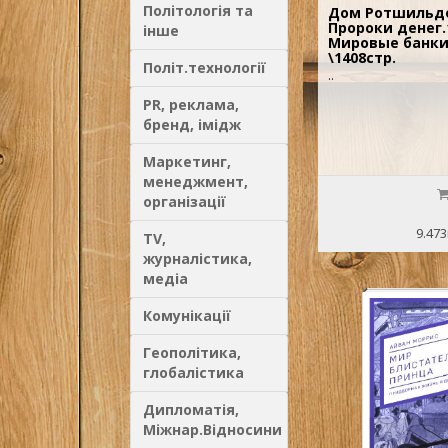
Політологія та
Дом Ротшильдов
Пророки денег.1
інше
Мировые банки
\1408стр.
Політ.технології
..
PR, реклама,
бренд, імідж
Маркетинг,
менеджмент,
організації
9.473
TV,
журналістика,
медіа
Комунікації
Геополітика,
глобалістика
Дипломатія,
Міжнар.Відносини