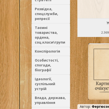
Розвідка,
спецслужби,
репресії
Таємні
товариства,
2.369
ордена,
соц.класи\групи
Конспірологія
Особистості,
спогади,
біографії
Ідеології,
суспільний
устрій
Влада, держава,
управління
Автор:
Фергюсо