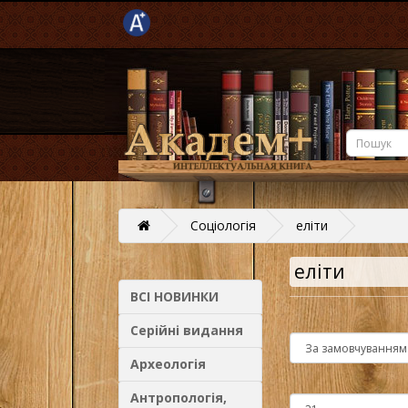
Соціологія
еліти
еліти
ВСІ НОВИНКИ
Серійні видання
Археологія
Антропологія,