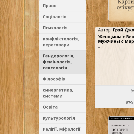
Право
Соціологія
Психологія
Автор:
Грэй Дж
Женщины с Вен
конфліктологія,
Мужчины с Марс
переговори
..
Гендерологія,
фемінологія,
сексологія
Філософія
синергетика,
системи
879г
Освіта
Культурологія
Релігії, міфології