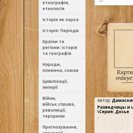
етнографія,
етнологія
Історія як наука
Історія: Періоди
Країни та
регіони: історія
та географія
Народи,
племена, союзи
Цивілізації,
імперії
Війни,
Автор:
Дамаскин
військ.справа,
Разведчицы и 
революції,
\Серия: Досье
тероризм
..
Прогнозування,
стратегії