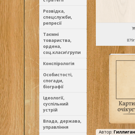
Розвідка,
спецслужби,
репресії
Таємні
товариства,
879г
ордена,
соц.класи\групи
Конспірологія
Особистості,
спогади,
біографії
Ідеології,
суспільний
устрій
Влада, держава,
управління
Автор:
Гиллиган