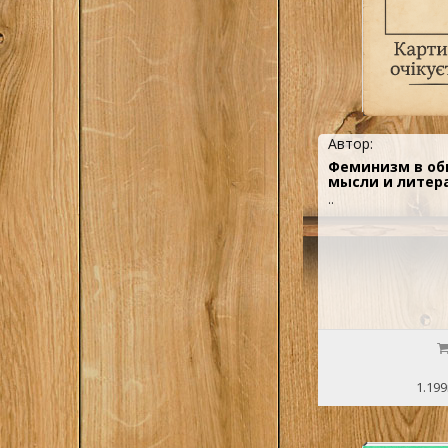
Автор:
Феминизм в об
мысли и литер
..
1.199