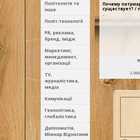
Політологія та
Почему патриа
существует? / п
інше
..
Політ.технології
PR, реклама,
бренд, імідж
Маркетинг,
менеджмент,
організації
2.066
TV,
журналістика,
медіа
Комунікації
Геополітика,
глобалістика
Дипломатія,
Міжнар.Відносини