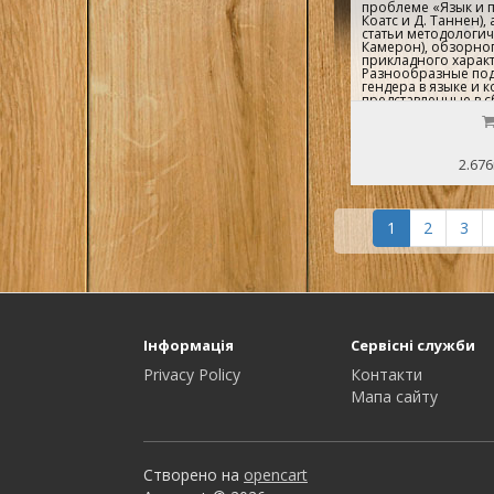
проблеме «Язык и п
Коатс и Д. Таннен),
статьи методологич
Камерон), обзорного
прикладного характе
Разнообразные под
гендера в языке и 
представленные в с
позволяют читателю
наиболее значимы
последних лет, а та
эволюцию методоло
2.676
взглядов в лингвис
гендерологии.Изда
специалистам в обл
исследований, асп
студентам, а также
1
2
3
читателей, интере
гендерной проблема
Інформація
Сервісні служби
Privacy Policy
Контакти
Мапа сайту
Створено на
opencart