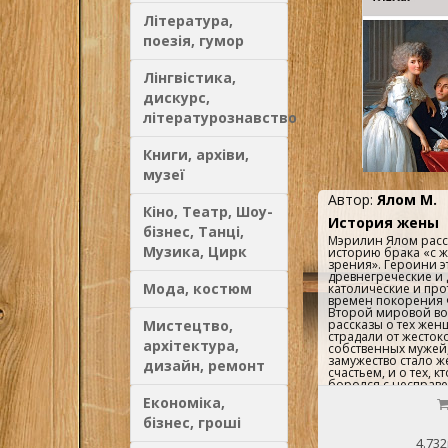
Література,
поезія, гумор
Лінгвістика,
дискурс,
літературознавство
Книги, архіви,
музеї
Автор:
Ялом М.
Кіно, Театр, Шоу-
История жены
бізнес, Танці,
Мэрилин Ялом расс
Музика, Цирк
историю брака «с ж
зрения». Героини 
древнегреческие и
Мода, костюм
католические и про
времен покорения
Второй мировой вой
Мистецтво,
рассказы о тех жен
страдали от жесток
архітектура,
собственных мужей, 
замужество стало 
дизайн, ремонт
счастьем, и о тех, 
боролся с несправе
экскурс в историю 
Економіка,
нашей эпохой, когд
переставший быть 
бізнес, гроші
претерпевает круп
4.732
изменения. Мэрил