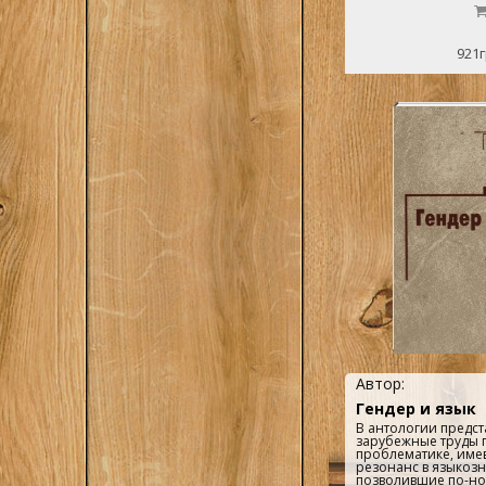
921г
Автор:
Гендер и язык
В антологии предс
зарубежные труды 
проблематике, им
резонанс в языкоз
позволившие по-но