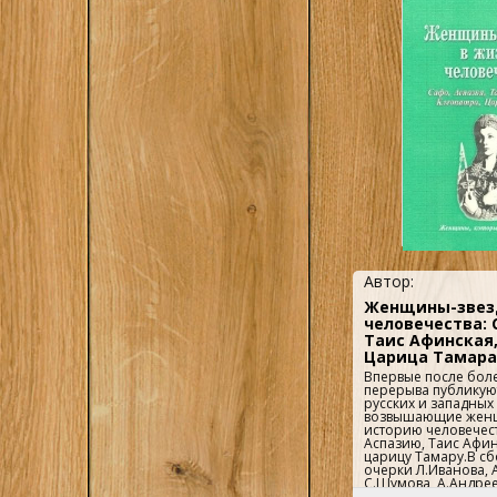
Автор:
Женщины-звез
человечества: 
Таис Афинская,
Царица Тамара
Впервые после боле
перерыва публикую
русских и западных
возвышающие жен
историю человечест
Аспазию, Таис Афин
царицу Тамару.В с
очерки Л.Иванова, А
С.Шумова, А.Андрее
М.Г.Джанашвили, Н.