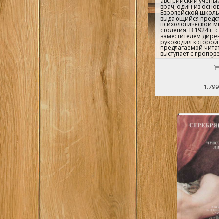
австрийский ученый
врач, один из осно
Европейской школы
выдающийся предст
психологической м
столетия. В 1924 г. 
заместителем дирек
руководил которой 
предлагаемой чита
выступает с пропов
революции и треб
"репрессивной" мор
1.799