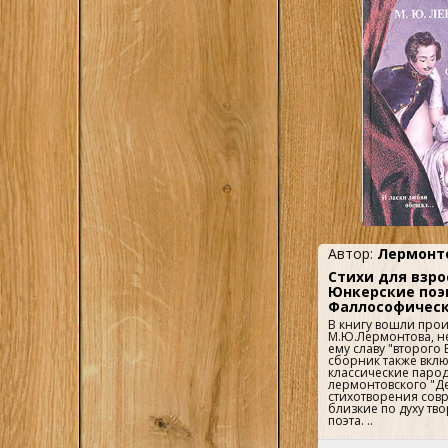
Автор:
Лермонт
Стихи для взро
Юнкерские поэ
Фаллософическ
В книгу вошли про
М.Ю.Лермонтова, н
ему славу "второго 
сборник также вкл
классические паро
лермонтовского "Д
стихотворения сов
близкие по духу тво
поэта. ..