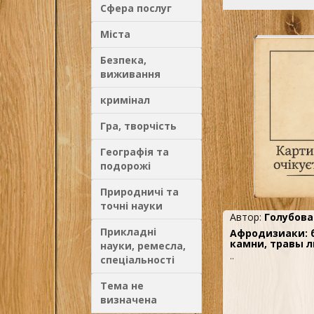
Сфера послуг
Міста
Безпека,
виживання
кримінал
Гра, творчість
Географія та
подорожі
Природничі та
точні науки
Автор:
Голубова
Прикладні
Афродизиаки: 
камни, травы 
науки, ремесла,
..
спеціальності
Тема не
визначена