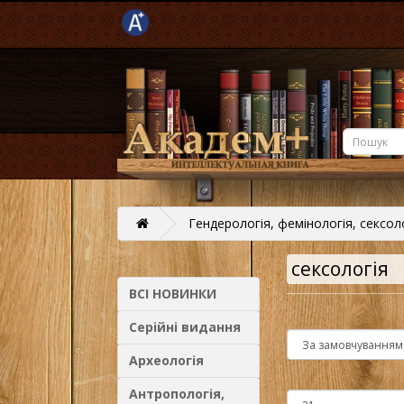
Гендерологія, фемінологія, сексол
сексологія
ВСІ НОВИНКИ
Серійні видання
Археологія
Антропологія,