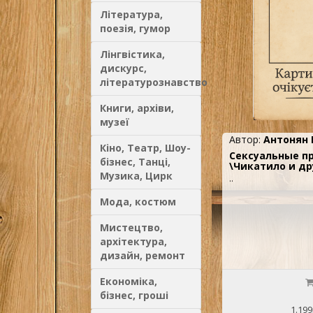
Література,
поезія, гумор
Лінгвістика,
дискурс,
літературознавство
Книги, архіви,
музеї
Автор:
Антонян 
Кіно, Театр, Шоу-
Сексуальные пр
бізнес, Танці,
\Чикатило и др
Музика, Цирк
..
Мода, костюм
Мистецтво,
архітектура,
дизайн, ремонт
Економіка,
бізнес, гроші
1.199