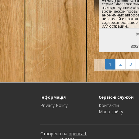
неизгладимый след 
серии "Фаллософич
выходят лучшие об
эротической прозы 
анонимных авторов,
писателей и поэтов.
содержат большое 
иллюстраций..
800г
1
2
3
Інформація
Сервісні служби
Privacy Policy
Контакти
Мапа сайту
Створено на
opencart