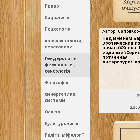
Право
Соціологія
Психологія
Автор:
Сапов\со
Под именем Ба
конфліктологія,
Эротическая поэ
переговори
началаХХвека. 
издание \Серия
потаенная
Гендерологія,
литература\"кр
фемінологія,
..
сексологія
Філософія
синергетика,
системи
2.369
Освіта
Культурологія
Релігії, міфології