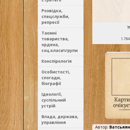
Розвідка,
спецслужби,
репресії
Таємні
товариства,
1.784
ордена,
соц.класи\групи
Конспірологія
Особистості,
спогади,
біографії
Ідеології,
суспільний
устрій
Влада, держава,
управління
Автор:
Ватсьяян