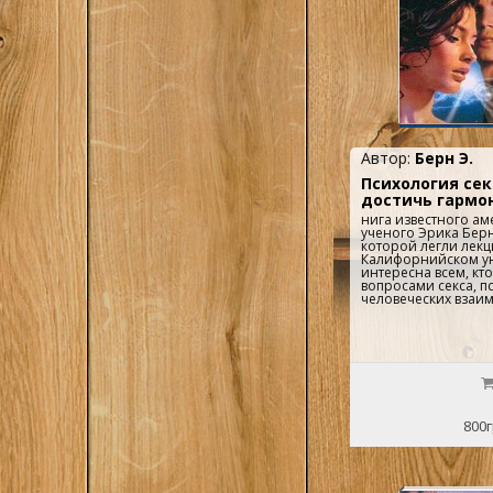
Автор:
Берн Э.
Психология сек
достичь гармо
нига известного ам
ученого Эрика Берн
которой легли лекц
Калифорнийском ун
интересна всем, кт
вопросами секса, п
человеческих взаи
800г