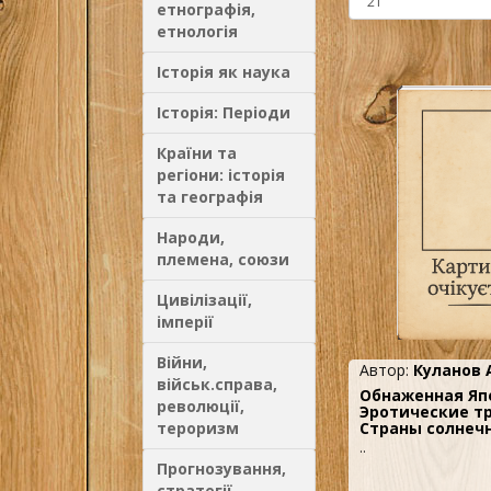
етнографія,
етнологія
Історія як наука
Історія: Періоди
Країни та
регіони: історія
та географія
Народи,
племена, союзи
Цивілізації,
імперії
Війни,
Автор:
Куланов 
військ.справа,
Обнаженная Яп
революції,
Эротические т
тероризм
Страны солнечн
..
Прогнозування,
стратегії