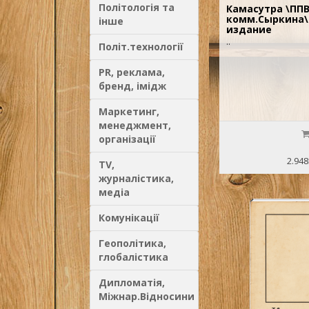
Політологія та
Камасутра \ППВ 
комм.Сыркина\
інше
издание
..
Політ.технології
PR, реклама,
бренд, імідж
Маркетинг,
менеджмент,
організації
2.948
TV,
журналістика,
медіа
Комунікації
Геополітика,
глобалістика
Дипломатія,
Міжнар.Відносини