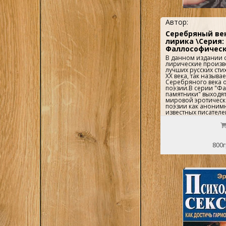
Автор:
Серебряный век
лирика \Серия:
Фаллософическ
В данном издании 
лирические произв
лучших русских сти
XX века, так называ
Серебряного века 
поэзии.В серии "Ф
памятники" выходя
мировой эротическ
поэзии как анонимн
известных писателей
книги содержат бо
иллюстраций..
800г