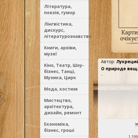
Література,
поезія, гумор
Лінгвістика,
дискурс,
літературознавство
Книги, архіви,
музеї
Автор:
Лукреци
Кіно, Театр, Шоу-
О природе веще
бізнес, Танці,
..
Музика, Цирк
Мода, костюм
Мистецтво,
архітектура,
дизайн, ремонт
Економіка,
бізнес, гроші
1.199