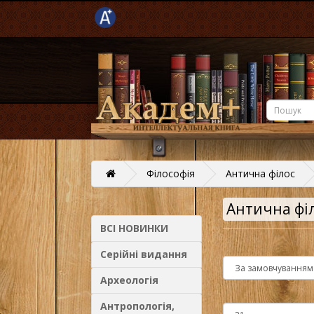
Філософія
Антична філос
Антична фі
ВСІ НОВИНКИ
Серійні видання
Археологія
Антропологія,