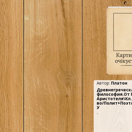
лово, Мн.
1
ТЕРРА, М.
1
Учпедгиз, М.
1
Фаир, М.
2
Феникс, РнД.
1
Фолио, Х.
2
Харвест, Мн.
4
Худ.Лит., М.
1
Черо, М.
Автор:
Платон
7
Эксмо, М.
Древнегреческ
Янтарный сказ,
философия.От 
1
Аристотеля\Кл
Калининград
во/Полит+Поэт/
У
..