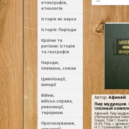
етнографія,
етнологія
Історія як наука
Історія: Періоди
Країни та
регіони: історія
та географія
Народи,
племена, союзи
Цивілізації,
імперії
Війни,
Автор:
Афиней
військ.справа,
Пир мудрецов. 
революції,
\полный компл
тероризм
Афиней. Пир мудрец
(Литературные памя
томах. Том 1. Книги I
Прогнозування,
IX-XV. Пер. с древне
Н.Т. Голинкевич, М.Г
стратегії