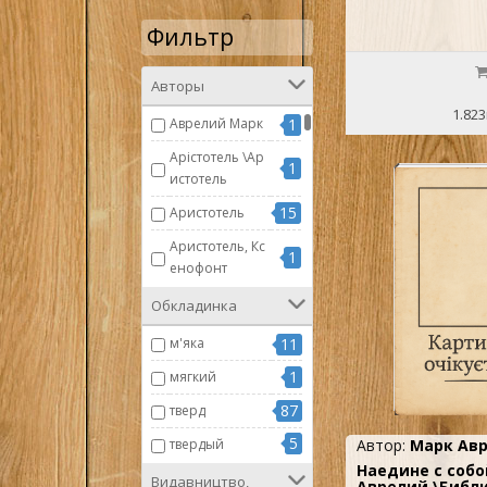
Фильтр
Авторы
1.823
Аврелий Марк
1
Арістотель \Ар
1
истотель
15
Аристотель
Аристотель, Кс
1
енофонт
3
Асмус В.Ф.
Обкладинка
2
Афиней
м'яка
11
Гераклит, Демо
1
мягкий
1
крит, Эпикур
87
тверд
1
Гомперц Т.
5
твердый
Автор:
Марк Ав
Диоген Лаэртс
4
Наедине с собо
кий
Видавництво,
Аврелий \Библ