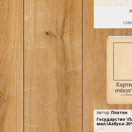
1.589
Автор:
Платон
Государство \П
мал.\Азбука-20
..