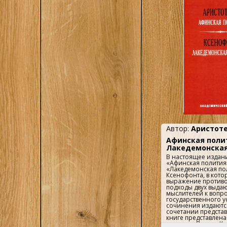
223Евтифрон 250Ли
296Сочинения пла
327Демодок —Сизиф
343О добродетели 
справедливости 35
366Клитофонт 385
391Соперники 404А
423Определения 4
437 Альбин. Учебни
философии (Пер. Ю
437Анонимные про
платоновской филос
Бородай, А. А.
Пичхадзе) 476 При
506 Указатель име
указатель 590 ..
Автор:
Аристот
Афинская поли
Лакедемонская
В настоящее издани
«Афинская полития
«Лакедемонская по
Ксенофонта, в кот
выражение против
подходы двух выда
мыслителей к вопр
государственного у
сочинения издаются
сочетании представ
книге представлена
полития» Псевдо-Кс