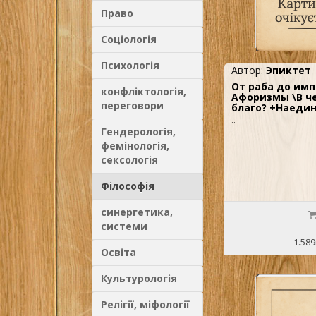
Право
Соціологія
Психологія
Автор:
Эпиктет
От раба до имп
конфліктологія,
Афоризмы \В ч
переговори
благо? +Наедин
..
Гендерологія,
фемінологія,
сексологія
Філософія
синергетика,
системи
1.589
Освіта
Культурологія
Релігії, міфології