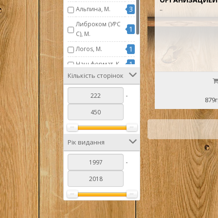
3
..
Альпина, М.
Либроком (УРС
1
С), М.
1
Логоs, М.
1
Наш формат, К.
Кількість сторінок
Эдиториал УРС
1
С, М.
-
879г
1
Экзамен, М.
Рік видання
-