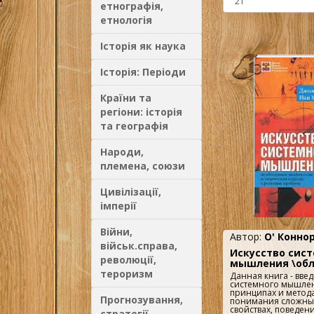
етнографія,
етнологія
Історія як наука
Історія: Періоди
Країни та
регіони: історія
та географія
Народи,
племена, союзи
Цивілізації,
імперії
Війни,
Автор:
О' Конно
військ.справа,
Искусство сис
революції,
мышления \обл
тероризм
Данная книга - введ
системного мышлен
принципах и метод
Прогнозування,
понимания сложных
свойствах, поведен
стратегії