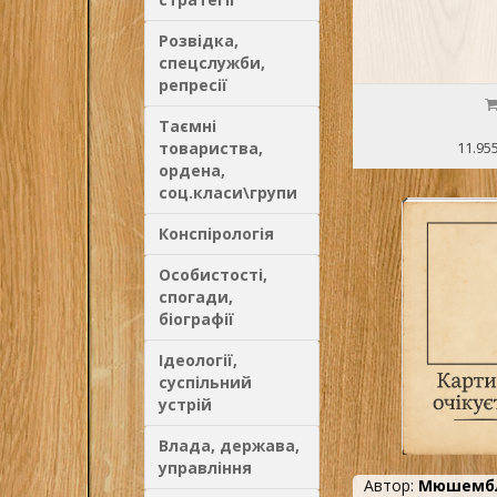
Розвідка,
спецслужби,
репресії
Таємні
товариства,
11.95
ордена,
соц.класи\групи
Конспірологія
Особистості,
спогади,
біографії
Ідеології,
суспільний
устрій
Влада, держава,
управління
Автор:
Мюшембл