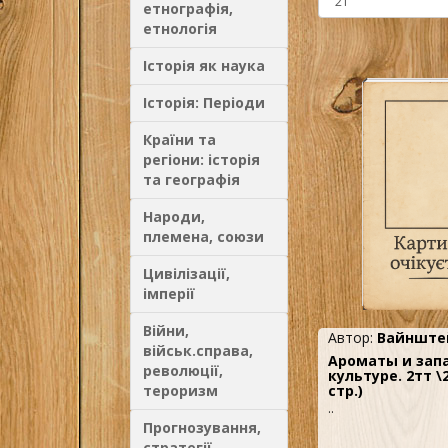
етнографія,
етнологія
Історія як наука
Історія: Періоди
Країни та
регіони: історія
та географія
Народи,
племена, союзи
Цивілізації,
імперії
Війни,
Автор:
Вайнштей
військ.справа,
Ароматы и запа
революції,
культуре. 2тт \2
тероризм
стр.)
..
Прогнозування,
стратегії