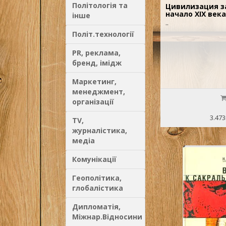
Політологія та
Цивилизация зап
начало XIX века
інше
..
Політ.технології
PR, реклама,
бренд, імідж
Маркетинг,
менеджмент,
організації
3.473
TV,
журналістика,
медіа
Комунікації
Геополітика,
глобалістика
Дипломатія,
Міжнар.Відносини