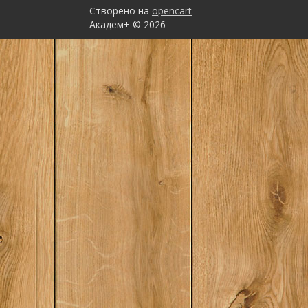
1
Шутценбергер
возрождение культу
Створено на
opencart
этика. Парадоксы 
(вместо послесловия
Академ+ © 2026
1
Элиот Т.С.
Александр Мень..
2
Юренева Т.Ю.