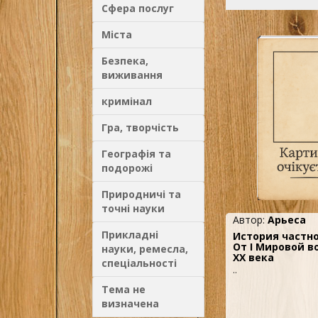
Сфера послуг
Міста
Безпека,
виживання
кримінал
Гра, творчість
Географія та
подорожі
Природничі та
точні науки
Автор:
Арьеса
Прикладні
История частной
От I Мировой в
науки, ремесла,
XX века
спеціальності
..
Тема не
визначена