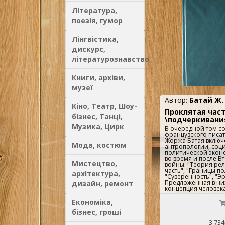
развернувшийся пр
Література,
вспышками сакраль
формах или с колле
поезія, гумор
сакральному, автор
возможном начале 
культуры принципи
Лінгвістика,
обязывающей по-н
отношения с пред
дискурс,
культурами и в соо
ценностными орие
літературознавство
прочитать всю ист
культуры.Просветите
ориентирующаяся в
Книги, архіви,
выявление мимезис
музеї
осмыслить эти проц
неспособной. Эстет
Автор:
Батай Ж.
рождающаяся в гра
Кіно, Театр, Шоу-
возникающей культ
Проклятая час
порывает с позитив
бізнес, Танці,
из небытия символ
\подчеркивани
познания, реабили
Музика, Цирк
В очередной том с
платоновский принц
французского писат
Жоржа Батая включ
Мода, костюм
антропологии, соц
политической экон
во время и после 
Мистецтво,
войны: "Теория рел
часть", "Границы по
архітектура,
"Суверенность", "Эр
Предложенная в ни
дизайн, ремонт
концепция человек
оказала сильное вл
современную гуман
Економіка,
бізнес, гроші
3.734