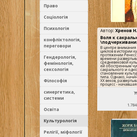
Право
Соціологія
Психологія
Автор:
Хренов Н.
Воля к сакраль
конфліктологія,
\подчеркивани
переговори
В центре внимания 
циклов в истории к
протяжении Ренесс
Гендерологія,
времени развертыва
средневековой кул
фемінологія,
ей обостренным чу
сексологія
сакрального и одн
становление культу
типа. Однако, начин
Філософія
XX веков, разверты
процесс - начавша
идеационализма с
синергетика,
культуры в художес
нехудожественных 
системи
означает восстанов
успевшего угаснуть
1.784
сверхчувственного 
Освіта
цикл, возникновени
связано с XX веком 
развернувшейся пе
Культурологія
порождает острую т
сверхчувственному,
новые отношения ч
Релігії, міфології
сверхчувственного и
религиозных форма