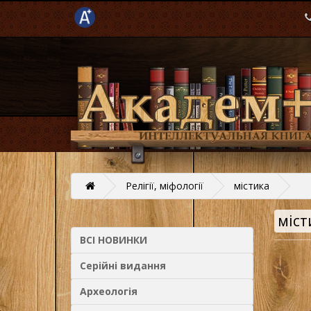
Релігії, міфології
містика
міст
ВСІ НОВИНКИ
Серійні видання
Археологія