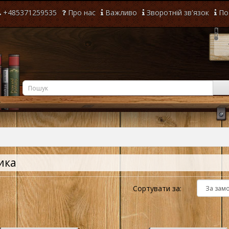
+485371259535
Про нас
Важливо
Зворотній зв'язок
По
ика
Сортувати за: