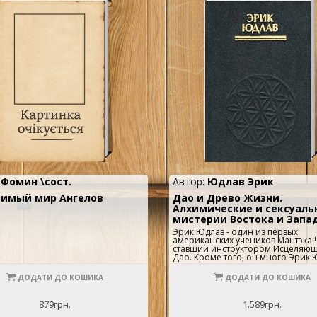
:
Фомин \сост.
Автор:
Юдлав Эрик
имый мир Ангелов
Дао и Древо Жизни.
Алхимические и сексуаль
мистерии Востока и Запа
Эрик Юдлав - один из первых
американских учеников Мантэка 
ставший инструктором Исцеляю
Дао. Кроме того, он много Эрик 
один из первых американских уч
Мантэка Чиа, сам ставший инстр
ДОДАТИ ДО КОШИКА
ДОДАТИ ДО КОШИКА
Исцеляющего Дао. Кроме того, о
лет изучал, практиковал и препод
Каббалу, западную магию и шама
879грн.
1.589грн.
Во всех этих традициях он достиг
достаточно высокого уровня