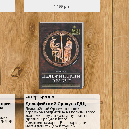
а..
1.199грн.
Автор:
Брод У.
тория
Дельфийский Оракул \ТДЦ
ие
Дельфийский Оракул оказывал
огромное воздействие на политическую,
экономическую и культурную жизнь
тория
Древней Греции и всего
Эдуарда
Средиземноморья. Его прорицания
могли лишать царей трона и