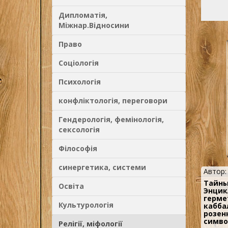
вкупе с
котору
в глубо
Дипломатія,
Міжнар.Відносини
Право
Соціологія
Психологія
конфліктологія, переговори
Гендерологія, фемінологія,
сексологія
Філософія
синергетика, системи
Автор
Тайны
Освіта
Энцик
герме
Культурологія
кабба
розен
симво
Релігії, міфології