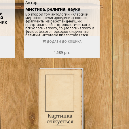
Автор:
е
Мистика, религия, наука
ый
Во второй том антологии «Классики
ой
мирового религиоведения» вошли
фрагменты из работ виднейших
них
представителей антропологического,
психологического, социологического и
философского подходов к изучению
о
религии. Читателю предоставляется
ном, а
возможность познакомиться с текстами
Герберта Спенсера, Эдуарда Тайлора,
ДОДАТИ ДО КОШИКА
кой
Эндрю Лэнга, Джеймса Фрэзера, Роберта
вовало
Маретта, Отто Пфлейдерера, Уильяма
их
Джемса, Эмиля Дюркгейма, Макса
1.589грн.
тив
Вебера, Натана Зёдерблома, Генриха
ющей
Фрика, Люсьена Леви-Брюля,
ными
Бронислава Малиновского и Эрнста
...
Кассирера.Внимание: на нашем сайте
есть и первый том данной антологии. Он
называется Классики мирового
религиоведения. Антология. Т.1.
СОДЕРЖАНИЕ 2
тома:Герберт Спенсер. ПРИНЦИПЫ
СОЦИОЛОГИИ...5Эдуард Тайлор.
ПЕРВОБЫТНАЯ КУЛЬТУРА ..27Эндрю Лэнг.
СТАНОВЛЕНИЕ РЕЛИГИИ..46Джеймс
Фрэзер. ПРЕДИСЛОВИЯ К ИЗДАНИЯМ
«ЗОЛОТОЙ ВЕТВИ »...82Роберт Маретт.
ФОРМУЛА ТАБУ-МАНА КАК МИНИМУМ
ОПРЕДЕЛЕНИЯ РЕЛИГИИ ..99Отто
Пфлейдерер. РЕЛИГИЯ И
РЕЛИГИИ.109Уильям Джемс.
МНОГООБРАЗИЕ РЕЛИГИОЗНОГО
ОПЫТА.148Эмиль Дюркгейм.
ЭЛЕМЕНТАРНЫЕ ФОРМЫ РЕЛИГИОЗНОЙ
ЖИЗНИ..174Макс Вебер.