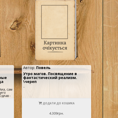
Автор:
Повель
Утро магов. Посвящение в
ные
фантастический реализм.
да
\череп
..
Чиа, сам
щего
Юдлав -
еников
уктором
ДОДАТИ ДО КОШИКА
н много
авал
низм.
4.309грн.