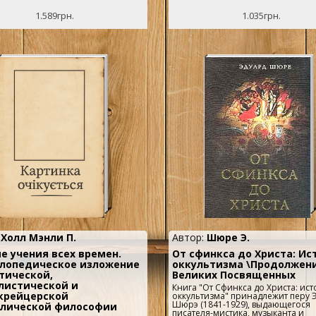
 божественной мудростью,
такое средство может каждый...
3Медитация трех букв-
ю может дать лишь Посвященный
МатерейРекомендуемая литератур
1.589грн.
1.035грн.
чайшие тайны...
:
Холл Мэнли П.
Автор:
Шюре Э.
е учения всех времен.
От сфинкса до Христа: Ис
лопедическое изложение
оккультизма \Продолжен
тической,
Великих Посвященных
листической и
Книга "От Сфинкса до Христа: ис
крейцерской
оккультизма" принадлежит перу 
Шюрэ (1841-1929), выдающегося
лической философии
писателя-мистика, музыканта и