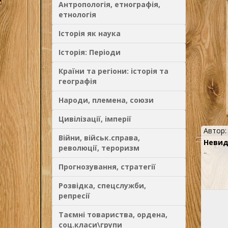
Антропологія, етнографія,
етнологія
Історія як наука
Історія: Періоди
Країни та регіони: історія та
географія
Народи, племена, союзи
Цивілізації, імперії
Автор
Війни, військ.справа,
Невид
революції, тероризм
..
Прогнозування, стратегії
Розвідка, спецслужби,
репресії
Таємні товариства, ордена,
соц.класи\групи