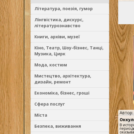
..
Література, поезія, гумор
Лінгвістика, дискурс,
літературознавство
Книги, архіви, музеї
Кіно, Театр, Шоу-бізнес, Танці,
Музика, Цирк
Мода, костюм
Мистецтво, архітектура,
дизайн, ремонт
Економіка, бізнес, гроші
Сфера послуг
Автор
Міста
Оккул
В истор
Безпека, виживання
периоды
оказыва