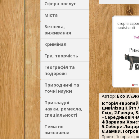
Сфера послуг
Міста
Безпека,
виживання
кримінал
Гра, творчість
Географія та
подорожі
Природничі та
точні науки
Автор:
Еко У.\Эк
Прикладні
Історія європей
цивілізації.6тт
науки, ремесла,
Схід; 2:Греція; 
спеціальності
+Середньовіччя
4:Варвари.Хрис
Тема не
5:Собори.Лицарі
6:Замки.Тогров
визначена
Проект "Історія євр