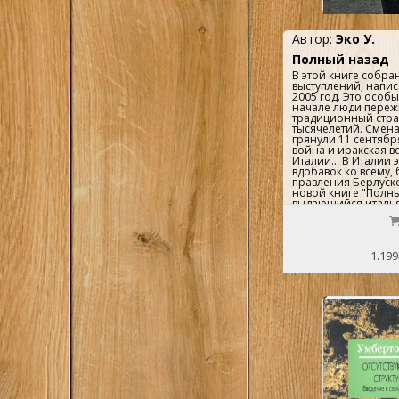
Автор:
Эко У.
Полный назад
В этой книге собран
выступлений, напис
2005 год. Это особы
начале люди переж
традиционный стра
тысячелетий. Смен
грянули 11 сентябр
война и иракская во
Италии... В Италии 
вдобавок ко всему,
правления Берлуско
новой книге "Полны
выдающийся италья
Умберто Эко говори
современности - о 
культуре и нравах...
1.199