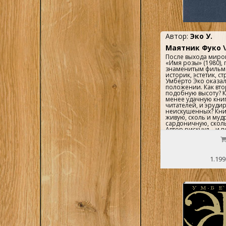
1
Слово, М.
1
Тернопіль
1
Фіта, К.
Автор:
Эко У.
Маятник Фуко \Ф
2
Фолио, Х.
После выхода миро
1
«Имя розы» (1980),
Эксмо, М.
знаменитым фильмо
историк, эстетик, с
Умберто Эко оказал
положении. Как вто
подобную высоту? К
менее удачную книг
читателей, и эруди
неискушенных? Книг
живую, сколь и муд
сардоничную, скол
Автор рискнул – и 
прежний рекорд. «
(1988) прославился
«Имени розы», а фи
сняли только оттого
1.199
разрешил это вели
Кубрику. На этих ст
взаимодействуют р
миланского издател
храмовники, жрецы
антифашисты-парти
и о легендарных та
тайных хозяевах ми
напомнить: истори
тогда, когда ее осно
неоспоримый докум