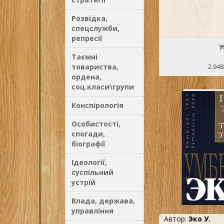
Розвідка,
спецслужби,
репресії
Таємні
товариства,
2.948
ордена,
соц.класи\групи
Конспірологія
Особистості,
спогади,
біографії
Ідеології,
суспільний
устрій
Влада, держава,
управління
Автор:
Эко У.