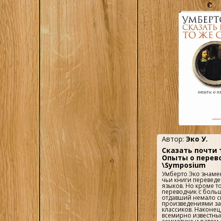
Автор:
Эко У.
Сказать почти 
Опыты о перев
\Symposium
Умберто Эко знаме
чьи книги переведе
языков. Но кроме то
переводчик с боль
отдавший немало с
произведениями з
классиков. Наконец
всемирно известны