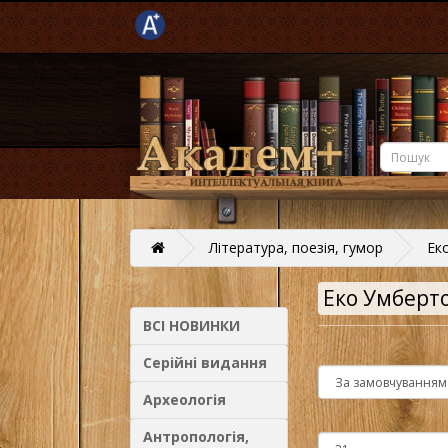
Література, поезія, гумор
Ек
Еко Умберт
ВСІ НОВИНКИ
Серійні видання
Археологія
Антропологія,