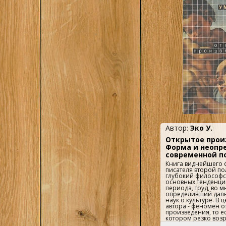
проблемы семиотик
и определение вз
семиотики и феном
семиотики и психоан
трактуются в предл
материале архитект
современной живоп
рекламы и пр. Книг
полезна и чистым т
кто на практике име
средствами массов
Автор:
Эко У.
Открытое прои
Форма и неопр
современной п
Книга виднейшего 
писателя второй по
глубокий философс
основных тенденций
периода, труд, во 
определивший дал
наук о культуре. В
автора - феномен о
произведения, то ес
котором резко возр
роль исполнителя, 