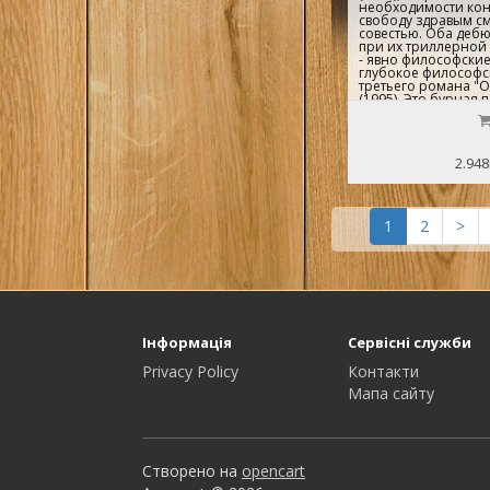
необходимости кон
свободу здравым см
совестью. Оба деб
при их триллерной
- явно философские
глубокое философс
третьего романа "О
(1995). Это бурная 
смерти с героем, 
Робинзона Крузо, т
выброшенным не н
остров, а на необи
2.948
Борьба его за выжи
книга наполнена о
великой живописи, 
литературы, в ней 
для догадливых чит
1
2
>
Необычные и сильн
дартаньяновского 
смех носатого Сир
Декарта - все в одн
напоминающем но
компьютерный квест
Інформація
Сервісні служби
Privacy Policy
Контакти
Мапа сайту
Створено на
opencart