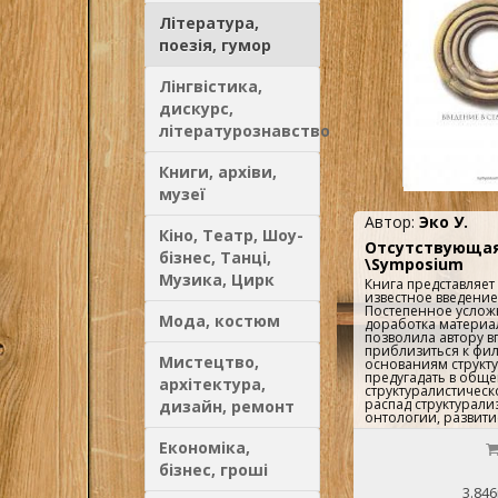
тогда, когда ее ос
документ. Все остал
Література,
которая бывает опас
поезія, гумор
Лінгвістика,
дискурс,
літературознавство
Книги, архіви,
музеї
Автор:
Эко У.
Кіно, Театр, Шоу-
Отсутствующая
бізнес, Танці,
\Symposium
Музика, Цирк
Книга представляе
известное введение 
Постепенное услож
Мода, костюм
доработка материа
позволила автору в
приблизиться к фи
Мистецтво,
основаниям структ
предугадать в обще
архітектура,
структуралистическ
распад структурали
дизайн, ремонт
онтологии, развити
его смычки с маркс
постлакановского м
Економіка,
конце концов "откат
бізнес, гроші
структурализма"...
3.846