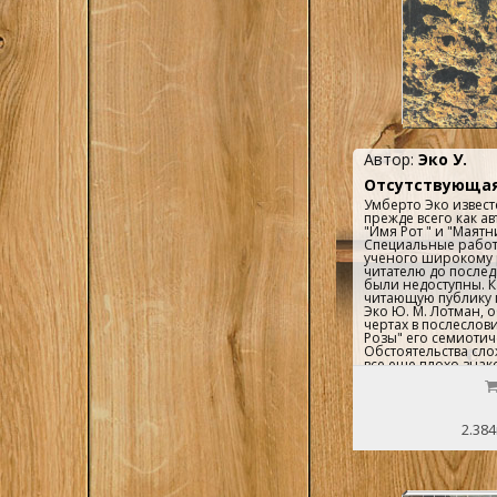
Автор:
Эко У.
Отсутствующая
Умберто Эко извест
прежде всего как ав
"Имя Рот " и "Маят
Специальные рабо
ученого широкому 
читателю до после
были недоступны. К
читающую публику п
Эко Ю. М. Лотман, 
чертах в послеслов
Розы" его семиоти
Обстоятельства сло
все еще плохо знак
деятельностью одн
крупных представи
Семиотики, тем бо
внимания, что У. Эк
2.384
замыкался в узких 
специальных иссле
всегда. и едва ли н
философ и искусств
широкими интере