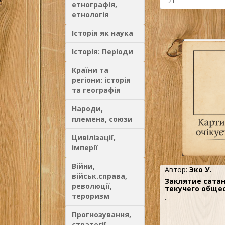
етнографія,
етнологія
Історія як наука
Історія: Періоди
Країни та
регіони: історія
та географія
Народи,
племена, союзи
Цивілізації,
імперії
Війни,
Автор:
Эко У.
військ.справа,
Заклятие сатан
революції,
текучего общес
тероризм
..
Прогнозування,
стратегії