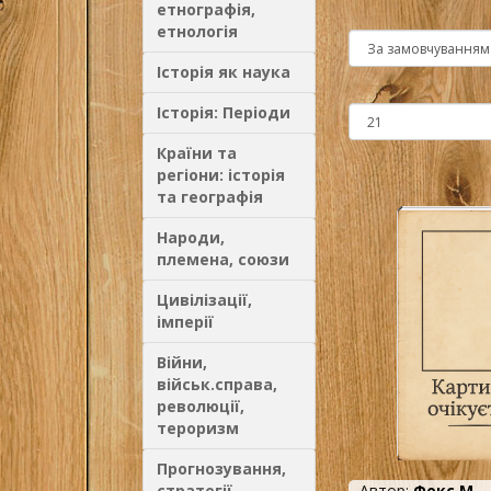
етнографія,
етнологія
Історія як наука
Історія: Періоди
Країни та
регіони: історія
та географія
Народи,
племена, союзи
Цивілізації,
імперії
Війни,
військ.справа,
революції,
тероризм
Прогнозування,
стратегії
Автор:
Фокс М.