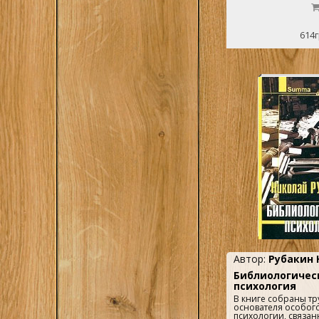
издательских работн
интересуется истор
культуры...
614г
Автор:
Рубакин 
Библиологичес
психология
В книге собраны тр
основателя особог
психологии, связан