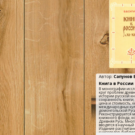
стать «опытным чит
получать от литер
удовлетворение и у
книга для всех люб
литературы, которы
понять любимых пи
произведения.И для
анализировать лит
произведения в пр
писать о них на рабо
Автор:
Сапунов Б
Книга в России 
В монографии иссл
круг проблем древ
истории русской книг
сохранность книги,
цена и стоимость, к
международных кул
домонгольской Рус
Реконструируется м
книжного фонда, к
Древняя Русь. Мно
вводятся в научный
Издание рассчитано
книговедов, библи