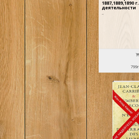
1887,1889,1890 г
деятельности
..
799г