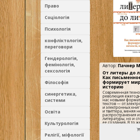
надзора и цензуры
Право
самого процесса ме
новое прочтение р
Гутенберга позволя
Соціологія
лучше понять ряд 
относящихся к кул
западного мира, но
Психологія
множество сравнен
актуальными явлениями.
конфліктологія,
переговори
Гендерологія,
фемінологія,
Автор:
Пачнер 
сексологія
От литеры до 
Как письменное
формирует мир
Філософія
историю
Современная техно
синергетика,
революция ежегодн
системи
нас новыми формат
текстов — от элект
и электронных книг
и твиттера, меняя 
Освіта
распространения и
литературы, но и с
ее создания. В то ж
Культурологія
некоторые термины 
в обиход совсем не
возвращают нас к 
Релігії, міфології
литературы. В ярко