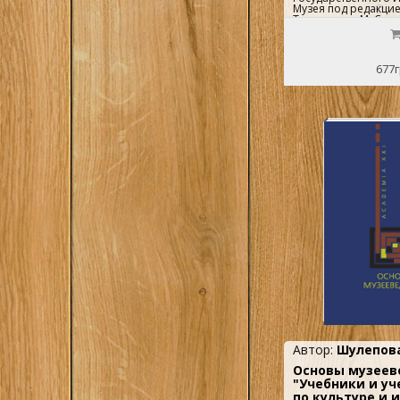
Музея под редакци
ТихомироваМ. Сове
1958г. 87с.+14 с. и
переплет, Энцикло
формат...
677г
Автор:
Шулепова 
Основы музеев
"Учебники и уч
по культуре и 