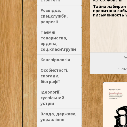
Тайна лабиринт
Розвідка,
прочитана заб
письменность \
спецслужби,
..
репресії
Таємні
товариства,
ордена,
соц.класи\групи
Конспірологія
1.782
Особистості,
спогади,
біографії
Ідеології,
суспільний
устрій
Влада, держава,
управління