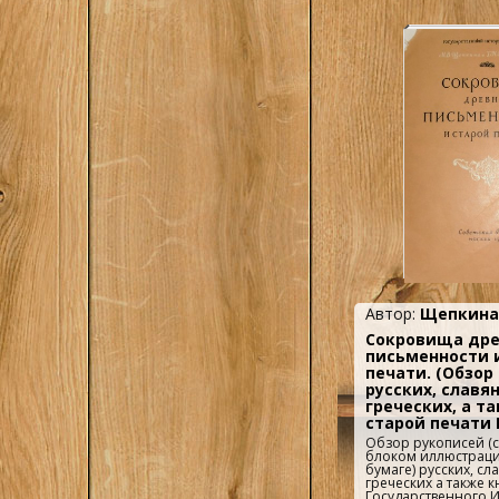
культурно-образов
деятельности, а та
маркетинга...
Автор:
Щепкина
Сокровища др
письменности 
печати. (Обзор
русских, славян
греческих, а т
старой печати 
Обзор рукописей (
блоком иллюстрац
бумаге) русских, сл
греческих а также к
Государственного 