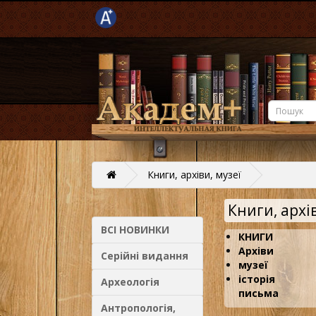
Книги, архіви, музеї
Книги, архів
ВСІ НОВИНКИ
КНИГИ
Архіви
Серійні видання
музеї
історія
Археологія
письма
Антропологія,