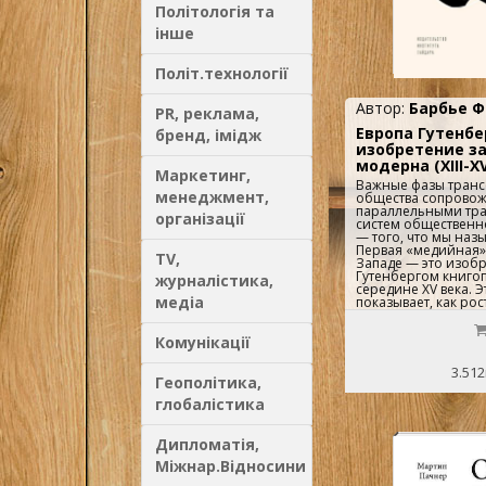
Політологія та
інше
Політ.технології
Автор:
Барбье Ф
PR, реклама,
Европа Гутенбе
бренд, імідж
изобретение з
модерна (XIII-XV
Маркетинг,
Важные фазы тран
менеджмент,
общества сопровож
параллельными тр
організації
систем обществен
— того, что мы наз
Первая «медийная»
TV,
Западе — это изоб
Гутенбергом книгоп
журналістика,
середине XV века. Э
медіа
показывает, как рос
письменных документ
запускает логику и
Комунікації
кульминацией кото
Гутенберг. XV век —
стартапов»: капита
3.512
вкладываются в исс
Геополітика,
разработки, чтобы 
глобалістика
использовать инн
технологии, в том ч
книгопечатание. Д
Дипломатія,
основные черты эт
«медийной» револю
Міжнар.Відносини
техники, организа
литературного поля