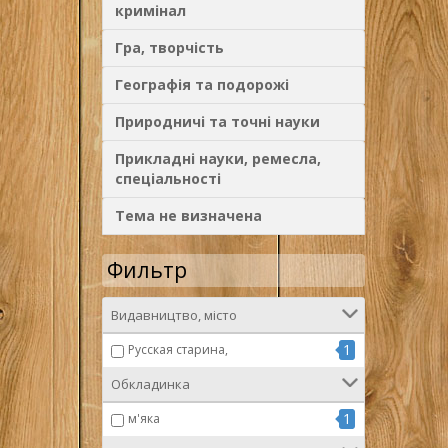
кримінал
Гра, творчість
Географія та подорожі
Природничі та точні науки
Прикладні науки, ремесла,
спеціальності
Тема не визначена
Фильтр
Видавництво, місто
1
Русская старина,
Обкладинка
1
м'яка