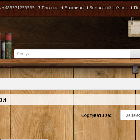
+485371259535
Про нас
Важливо
Зворотній зв'язок
По
ви
Сортувати за: