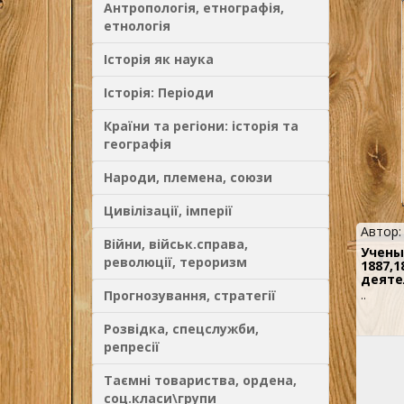
Антропологія, етнографія,
етнологія
Історія як наука
Історія: Періоди
Країни та регіони: історія та
географія
Народи, племена, союзи
Цивілізації, імперії
Автор:
Війни, військ.справа,
Учены
революції, тероризм
1887,1
деяте
Прогнозування, стратегії
..
Розвідка, спецслужби,
репресії
Таємні товариства, ордена,
соц.класи\групи