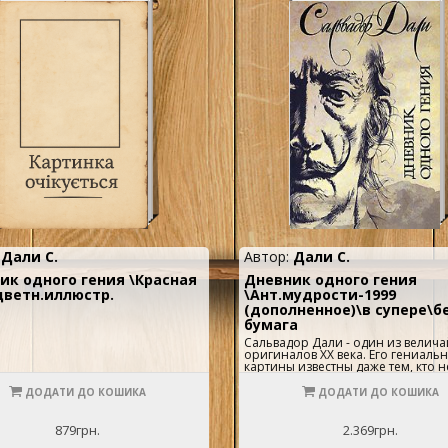
:
Дали С.
Автор:
Дали С.
ик одного гения \Красная
Дневник одного гения
\цветн.иллюстр.
\Ант.мудрости-1999
(дополненное)\в супере\б
бумага
Сальвадор Дали - один из велич
оригиналов XX века. Его гениаль
картины известны даже тем, кто н
интересуется изобразительным
искусством. А его шокирующие
ДОДАТИ ДО КОШИКА
ДОДАТИ ДО КОШИКА
откровения о своей жизни и из
ироничные рассуждения о людях
предметах позволят читателю взг
879грн.
2.369грн.
на окружающий мир глазами вел