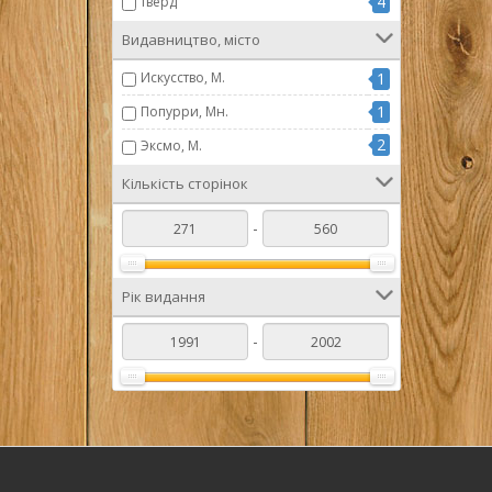
4
тверд
Видавництво, місто
Искусство, М.
1
1
Попурри, Мн.
2
Эксмо, М.
Кількість сторінок
-
Рік видання
-