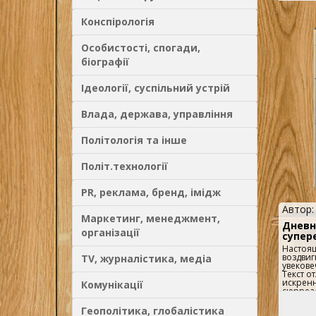
Конспірологія
Особистості, спогади,
біографії
Ідеології, суспільний устрій
Влада, держава, управління
Політологія та інше
Політ.технології
PR, реклама, бренд, імідж
Автор
Маркетинг, менеджмент,
Дневн
організації
супер
Настоящ
воздвиг
TV, журналістика, медіа
увекове
Текст о
искрен
Комунікації
сюрреал
докумен
выдающ
Геополітика, глобалістика