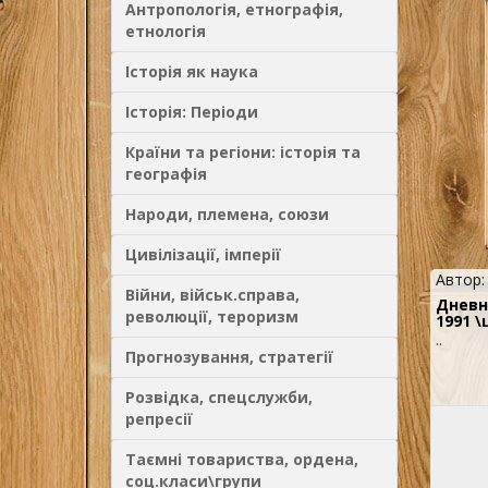
Антропологія, етнографія,
етнологія
Історія як наука
Історія: Періоди
Країни та регіони: історія та
географія
Народи, племена, союзи
Цивілізації, імперії
Автор
Війни, військ.справа,
Дневн
революції, тероризм
1991 
..
Прогнозування, стратегії
Розвідка, спецслужби,
репресії
Таємні товариства, ордена,
соц.класи\групи