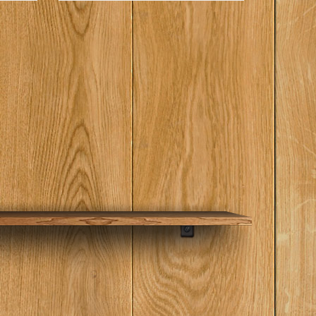
ник -
ебе, в
славы.
ти о
нности,