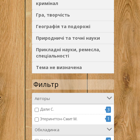
кримінал
Гра, творчість
Географія та подорожі
Природничі та точні науки
Прикладні науки, ремесла,
спеціальності
Тема не визначена
Фильтр
Авторы
Дали С.
3
1
Этерингтон-Смит М.
Обкладинка