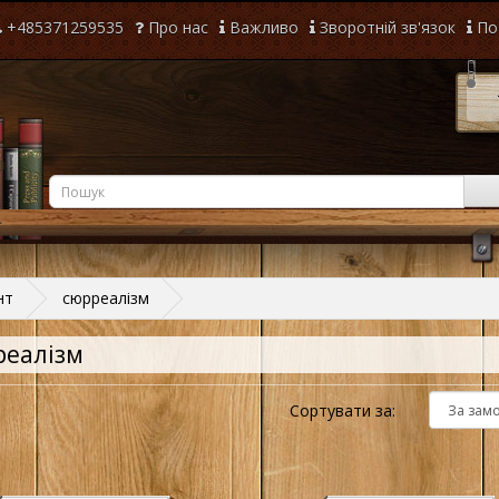
+485371259535
Про нас
Важливо
Зворотній зв'язок
По
нт
сюрреалізм
реалізм
Сортувати за: