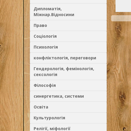
написа
литерат
Дипломатія,
Міжнар.Відносини
Право
Соціологія
Психологія
конфліктологія, переговори
Гендерологія, фемінологія,
сексологія
Філософія
синергетика, системи
Освіта
Культурологія
Релігії, міфології