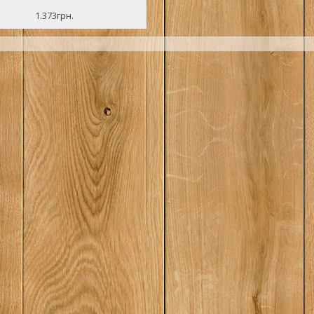
нный пером талантливого
ора...
1.373грн.