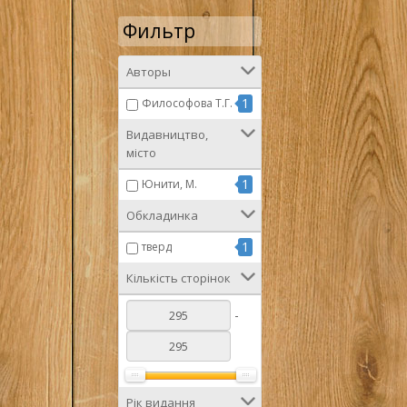
Фильтр
Авторы
1
Философова Т.Г.
Видавництво,
місто
1
Юнити, М.
Обкладинка
1
тверд
Кількість сторінок
-
Рік видання