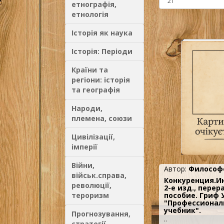
етнографія,
етнологія
Історія як наука
Історія: Періоди
Країни та
регіони: історія
та географія
Народи,
племена, союзи
Цивілізації,
імперії
Війни,
Автор:
Философо
військ.справа,
Конкуренция.И
революції,
2-е изд., перера
тероризм
пособие. Гриф
"Профессиона
учебник".
Прогнозування,
..
стратегії