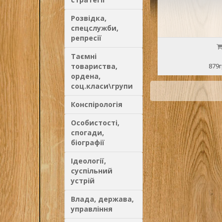
Розвідка,
спецслужби,
репресії
Таємні
товариства,
879г
ордена,
соц.класи\групи
Конспірологія
Особистості,
спогади,
біографії
Ідеології,
суспільний
устрій
Влада, держава,
управління