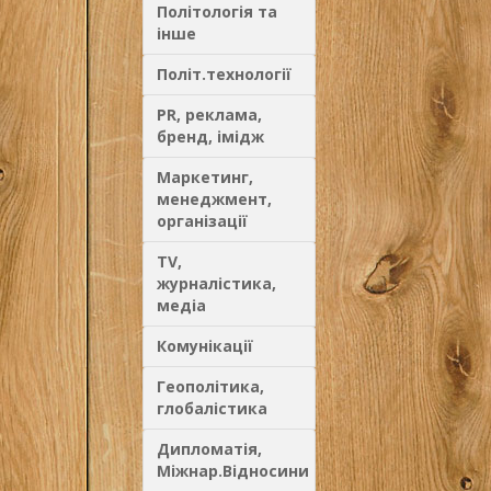
Політологія та
інше
Політ.технології
PR, реклама,
бренд, імідж
Маркетинг,
менеджмент,
організації
TV,
журналістика,
медіа
Комунікації
Геополітика,
глобалістика
Дипломатія,
Міжнар.Відносини