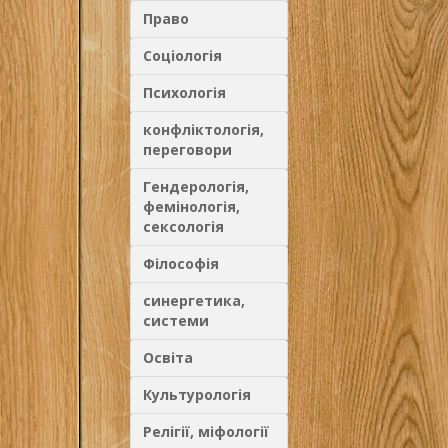
Право
Соціологія
Психологія
конфліктологія,
переговори
Гендерологія,
фемінологія,
сексологія
Філософія
синергетика,
системи
Освіта
Культурологія
Релігії, міфології