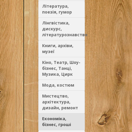
ЗАЩИТЫ..
Література,
поезія, гумор
Лінгвістика,
дискурс,
літературознавство
Книги, архіви,
музеї
Кіно, Театр, Шоу-
бізнес, Танці,
Музика, Цирк
Мода, костюм
Мистецтво,
архітектура,
дизайн, ремонт
Економіка,
бізнес, гроші