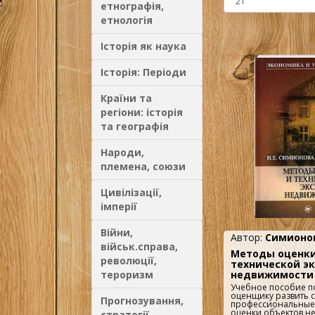
етнографія,
етнологія
Історія як наука
Історія: Періоди
Країни та
регіони: історія
та географія
Народи,
племена, союзи
Цивілізації,
імперії
Війни,
Автор:
Симионов
військ.справа,
Методы оценки
революції,
технической э
тероризм
недвижимости
Учебное пособие п
оценщику развить 
Прогнозування,
профессиональные 
оценки объектов н
стратегії