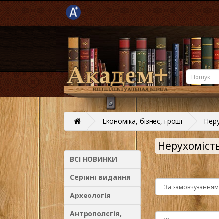
Економіка, бізнес, гроші
Неру
Нерухоміст
ВСІ НОВИНКИ
Серійні видання
Археологія
Антропологія,