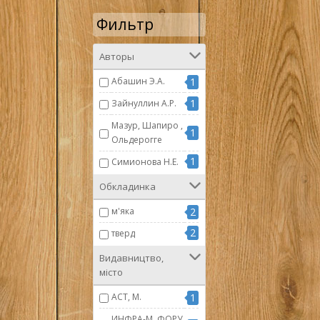
Фильтр
Авторы
Абашин Э.А.
1
1
Зайнуллин А.Р.
Мазур, Шапиро ,
1
Ольдерогге
1
Симионова Н.Е.
Обкладинка
м'яка
2
2
тверд
Видавництво,
місто
АСТ, М.
1
ИНФРА-М, ФОРУ