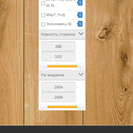
1
М, М.
1
МарТ, РнД.
1
Экономика, М.
Кількість сторінок
-
Рік видання
-