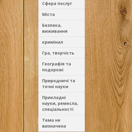
Сфера послуг
Міста
Безпека,
виживання
кримінал
Гра, творчість
Географія та
подорожі
Природничі та
точні науки
Прикладні
науки, ремесла,
спеціальності
Тема не
визначена