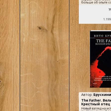
больше об опыте с
менеджмента, то во
Яблоков \ред.пр
1
речь идет о японск
оф.
неотъемлема от эк
политической жизни
с большим бизнесом
1.199
Автор:
Брускини
The Father. Ве
Крестный отец
Новый взгляд на и