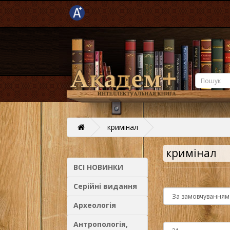
кримінал
кримінал
ВСІ НОВИНКИ
Серійні видання
Археологія
Антропологія,