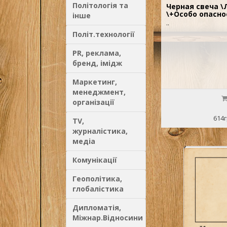
Політологія та
Черная свеча \
\+Особо опасн
інше
..
Політ.технології
PR, реклама,
бренд, імідж
Маркетинг,
менеджмент,
організації
614г
TV,
журналістика,
медіа
Комунікації
Геополітика,
глобалістика
Дипломатія,
Міжнар.Відносини