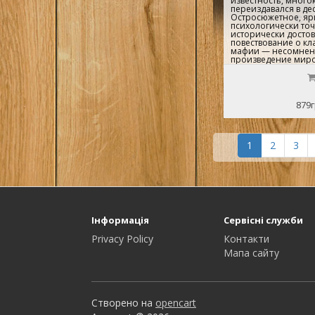
известность, много
переиздавался в дес
Остросюжетное, яр
психологически то
исторически досто
повествование о кл
мафии — несомнен
произведение миров
879г
1
2
3
Інформація
Сервісні служби
Privacy Policy
Контакти
Мапа сайту
Створено на
opencart