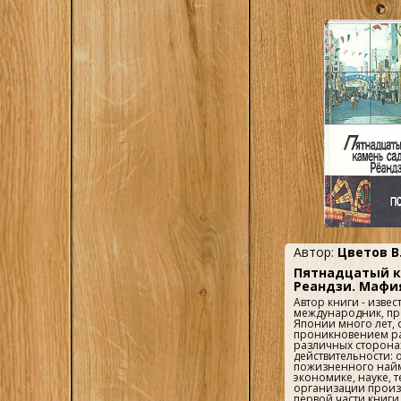
числился на разли
2
Торвальд Ю.
низкооплачиваемы
много времени дол
(последняя — ночн
Тюрюканова Е.
московском метро, 
1
В., Ерохина Л.Д.
«Свиблово»). Соглас
«Комсомольской пра
(Ред.)
официальная и мно
опубликованная б
Ушатиков, Ковал
— ложь. В частност
1
сторожем в метро. Л
ев
Мавроди, как и его 
сих пор вызывают 
неоднозначные оце
1
Ферранте Л.
кругах общества. П
признан мошеннико
1
Ферри Э.
одинаково часто на
финансовым гением
авантюристом...
1
Хлысталов Э.
1
Цветов В.Я.
Автор:
Цветов В.
1
Чалидзе В.
Пятнадцатый к
1
Чурилов С.Н.
Реандзи. Мафи
Автор книги - изве
1
Шейнов В.П.
международник, пр
Японии много лет, 
проникновением ра
1
Шнайдер Э.
различных сторона
действительности: 
1
Шонберг
пожизненного найма
экономике, науке, т
организации произв
1
Шум Ю
первой части книги