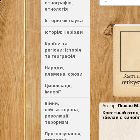
етнографія,
етнологія
Історія як наука
Історія: Періоди
Країни та
регіони: історія
та географія
Народи,
племена, союзи
Цивілізації,
імперії
Війни,
Автор:
Пьюзо М.
військ.справа,
Крестный отец 
революції,
\белая с киноп
тероризм
..
Прогнозування,
стратегії