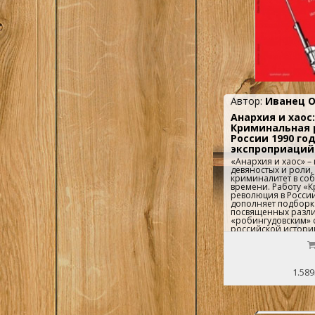
Автор:
Иванец О
Анархия и хаос:
Криминальная 
России 1990 го
экспроприаций
«Анархия и хаос» – 
девяностых и роли,
криминалитет в соб
времени. Работу «
революция в России
дополняет подборка
посвященных разл
«робингудовским» 
российской истории
подборке кримина
выступают на сторо
во второй – на стор
1.589