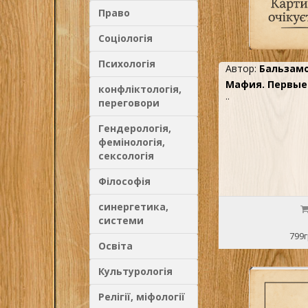
Право
Соціологія
Психологія
Автор:
Бальзамо
Мафия. Первые 
конфліктологія,
..
переговори
Гендерологія,
фемінологія,
сексологія
Філософія
синергетика,
системи
799г
Освіта
Культурологія
Релігії, міфології