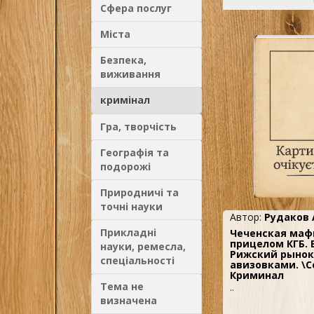
Сфера послуг
Міста
Безпека,
виживання
кримінал
Гра, творчість
Географія та
подорожі
Природничі та
точні науки
Автор:
Рудаков 
Прикладні
Чеченская маф
прицелом КГБ. 
науки, ремесла,
Рижский рынок
спеціальності
авизовками. \С
Криминал
Тема не
..
визначена