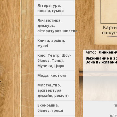
Література,
поезія, гумор
Лінгвістика,
дискурс,
літературознавство
Книги, архіви,
музеї
Автор:
Линкевич
Кіно, Театр, Шоу-
Выживание в зо
бізнес, Танці,
Зона выживани
Музика, Цирк
..
Мода, костюм
Мистецтво,
архітектура,
дизайн, ремонт
Економіка,
бізнес, гроші
879г