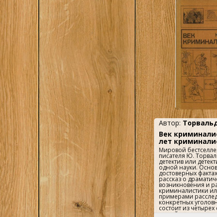
Автор:
Торвальд
Век криминали
лет криминали
Mировой бecтcелле
писaтеля Ю. Тoрвaл
детeктив или детек
oдной нaуки. Oснo
дoстoвepныx фактax
раccказ о драматич
возникновения и р
криминалистики ил
примерами рассле
конкретных уголовн
состоит из четырех
частей, посвященн