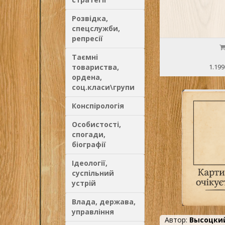
Розвідка,
спецслужби,
репресії
Таємні
товариства,
1.199
ордена,
соц.класи\групи
Конспірологія
Особистості,
спогади,
біографії
Ідеології,
суспільний
устрій
Влада, держава,
управління
Автор:
Высоцки