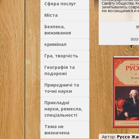
Свифту общества. К
Сфера послуг
зачитывались совр
ею восхищаемся и мы
Міста
Безпека,
виживання
800г
кримінал
Гра, творчість
Географія та
подорожі
Природничі та
точні науки
Прикладні
науки, ремесла,
спеціальності
Тема не
визначена
Автор:
Руссо Жа