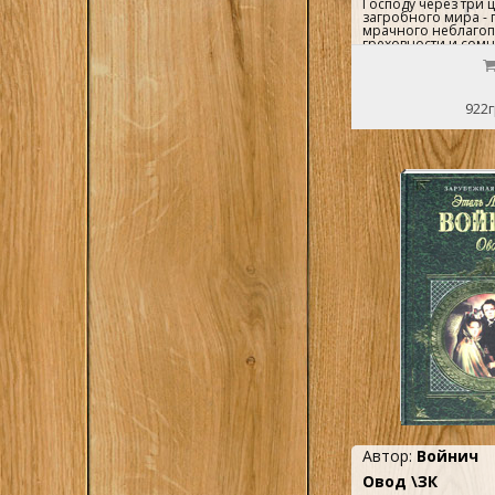
Господу через три 
загробного мира - 
мрачного неблагоп
греховности и сомн
истины и светлого и
922г
Автор:
Войнич
Овод \ЗК