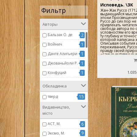
Исповедь. \ЗК
Фильтр
Жан-Жак Руссо (1712
выдающийся мыслит
эпохи Просвещения
Руссо до сих пор не
Авторы
привлекать читател
свобода автора по
условностям его в
Бальзак О. де
2
ту глубину и точнос
которой написана э
Описывая события 
1
Войнич
переживания, Русс
правду своей приро
1
Данте Алигьери
«самые интимные и
лабиринты». Эта н
вызывает глубокий 
1
Джованьйоли Р.
своим автобиограф
материалом, но и 
1.035
1
самоанализом...
Конфуций
1
Кьеркегор С.
Обкладинка
1
Ли Харпер
15
тверд
1
Лоуренс Д Г
Видавництво,
1
Оруэлл Дж.
місто
1
Руссо Жан-Жак
АСТ, М.
6
1
Свифт Дж.
9
Эксмо, М.