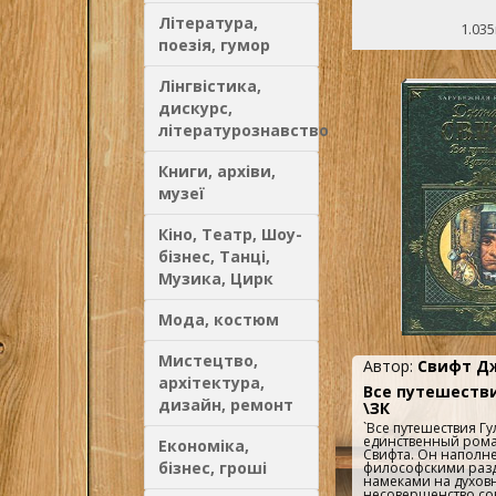
Література,
1.035
поезія, гумор
Лінгвістика,
дискурс,
літературознавство
Книги, архіви,
музеї
Кіно, Театр, Шоу-
бізнес, Танці,
Музика, Цирк
Мода, костюм
Мистецтво,
Автор:
Свифт Д
архітектура,
Все путешеств
дизайн, ремонт
\ЗК
`Все путешествия Гу
единственный ром
Економіка,
Свифта. Он наполне
бізнес, гроші
философскими раз
намеками на духов
несовершенство с