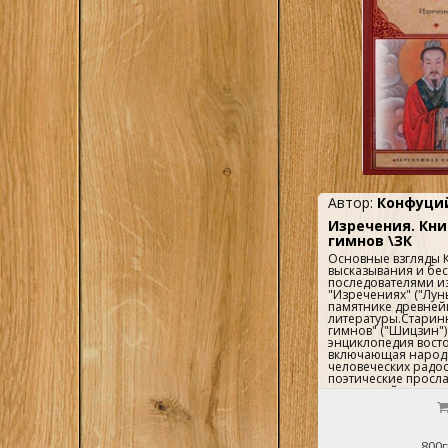
Автор:
Конфуци
Изречения. Кни
гимнов \ЗК
Основные взгляды 
высказывания и бе
последователями и
"Изречениях" ("Лун
памятнике древней
литературы.Старинн
гимнов" ("Шицзин"
энциклопедия вост
включающая народ
человеческих радост
поэтические просл
правителей и торж
культовые гимны, 
Конфуцием...
800г