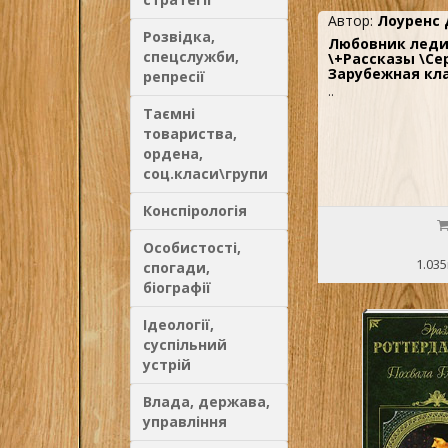
Автор:
Лоуренс 
Розвідка,
Любовник леди
спецслужби,
\+Рассказы \Се
Зарубежная кл
репресії
..
Таємні
товариства,
ордена,
соц.класи\групи
Конспірологія
Особистості,
1.035
спогади,
біографії
Ідеології,
суспільний
устрій
Влада, держава,
управління