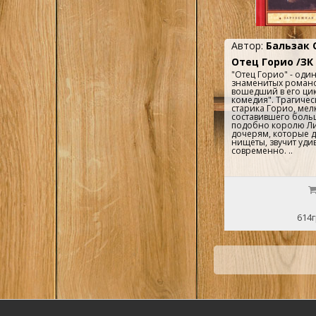
Автор:
Бальзак 
Отец Горио /ЗК
"Отец Горио" - оди
знаменитых романо
вошедший в его цик
комедия". Трагичес
старика Горио, мел
составившего боль
подобно королю Ли
дочерям, которые д
нищеты, звучит уди
современно. ..
614г