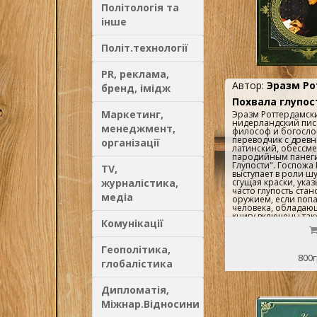
Політологія та
інше
Політ.технології
PR, реклама,
Автор:
Эразм Р
бренд, імідж
Похвала глупос
Маркетинг,
Эразм Роттердамски
нидерландский писа
менеджмент,
философ и богослов
переводчик с древн
організації
латинский, обессме
пародийным панег
Глупости". Госпожа
TV,
выступает в роли ш
сгущая краски, указ
журналістика,
часто глупость ста
медіа
оружием, если попа
человека, обладающ
книгу включены та
Комунікації
сборник диалогов 
запросто", который
писателя выдержал
Геополітика,
изданий, и "Письма
800г
людей". Содержани
глобалістика
"Похвала Глупости" 
стр. 5-36 Похвала гл
Эразм Роттердамски
Дипломатія,
Губер стр. 37-162 Н
орлом Автор: Эраз
Міжнар.Відносини
Перевод: Симон Мар