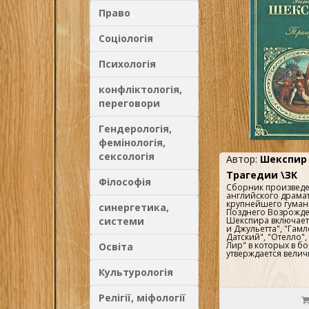
Разговоры запросто
Роттердамский Пер
Право
Маркиш стр. 203-40
людей Автор: Ульрих
Рубеан, Муциан Руф
Соціологія
Перевод: Виктор Хин
Примечания Автор: 
Симон Маркиш стр.
Психологія
переплет, 640 стр..
(130х200 мм)..
конфліктологія,
переговори
Гендерологія,
фемінологія,
сексологія
Автор:
Шекспир 
Трагедии \ЗК
Філософія
Сборник произведе
английского драмат
крупнейшего гуман
синергетика,
Позднего Возрожд
Шекспира включает
системи
и Джульетта", "Гамл
Датский", "Отелло",
Лир" в которых в б
Освіта
утверждается величи
Культурологія
Релігії, міфології