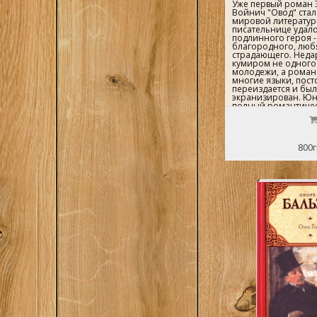
Уже первый роман 
Войнич "Овод" ста
мировой литератур
писательнице удало
подлинного героя -
благородного, люб
страдающего. Неда
кумиром не одного
молодежи, а роман
многие языки, пос
переиздается и бы
экранизирован. Юн
полный романтичес
высоких идей, пыл
Джемму, поклоняю
Монтанелли и меч
свободной Италии, 
800г
свободу, и любовь, 
годы он возвращает
совсем другим чело
закалившимся, исп
и разочарования, ч
встретиться с людь
юности отдал свое с
любимому герою Ов
вновь возвращаетс
"Прерванная дружба
приключения во вр
Южной Америке. ..