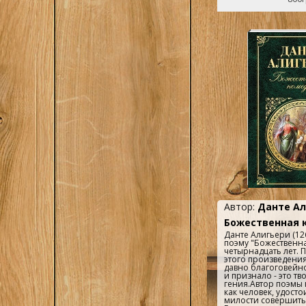
Автор:
Данте Ал
Божественная 
Данте Алигьери (12
поэму "Божественн
четырнадцать лет. 
этого произведения
давно благоговейн
и признало - это т
гения.Автор поэмы 
как человек, удост
милости совершить 