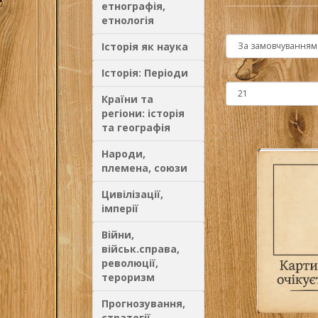
етнографія,
етнологія
Історія як наука
Історія: Періоди
Країни та
регіони: історія
та географія
Народи,
племена, союзи
Цивілізації,
імперії
Війни,
військ.справа,
революції,
тероризм
Прогнозування,
стратегії