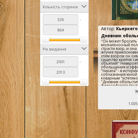
1
Сенкевич Г.
Кількість сторінок
1
Шекспир У.
-
Эразм Роттерда
1
мский
Автор:
Кьеркего
Дневник оболь
"Он может бросить 
молниеносный пол
страсти взор, и она
Рік видання
жгучее прикосновен
этим взором он охв
существо крепче са
-
объятий!" Невероят
обольщения и эфф
"пикапа" - в истор
соблазнения юной
коварным "эстетик
"Дневник обольстите
философского труд
знаменитого датск
писателя, основате
экзистенциализма 
Кьеркегора...
1.035