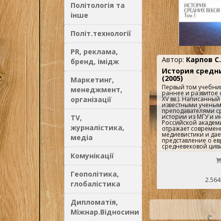
Політологія та
інше
Політ.технології
PR, реклама,
Автор:
Карпов С.
бренд, імідж
История средни
(2005)
Маркетинг,
Первый том учебник
менеджмент,
раннее и развитое 
XV вв.). Написанны
організації
известными ученым
преподавателями с
истории из МГУ и и
TV,
Российской академи
журналістика,
отражает современ
медиевистики и дае
медіа
представление о е
средневековой цив
студентов историче
Комунікації
факультетов.Во вто
излагается история
позднее Средневек
Геополітика,
Новое время) — XVI 
2.564
Показаны коренные
глобалістика
экономическом, со
культурном развити
возникновение
Дипломатія,
раннекапиталистич
великие географиче
Міжнар.Відносини
коренные перемен