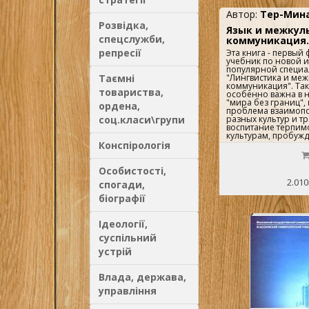
Автор:
Тер-Минас
Розвідка,
Язык и межкул
спецслужби,
коммуникация. 
репресії
Эта книга - первый
учебник по новой и
популярной специа
"Лингвистика и меж
Таємні
коммуникация". Так
товариства,
особенно важна в н
"мира без границ", 
ордена,
проблема взаимоп
разных культур и т
соц.класи\групи
воспитание терпим
культурам, пробужд
уважения к ним ста
Конспірологія
необходимостью д
человечества.Для ф
лингвистов, диплом
Особистості,
этнографов, психол
2.010
спогади,
культурологов и для
соприкасается с п
біографії
межнациональной,
коммуникации в п
или повседневной ж
Ідеології,
суспільний
устрій
Влада, держава,
управління