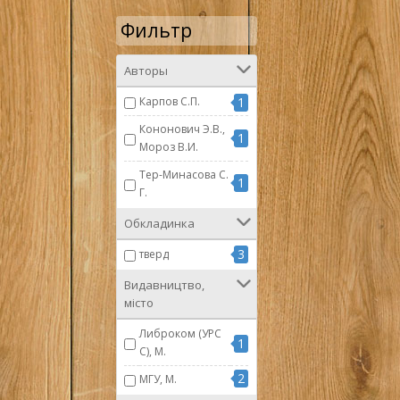
Фильтр
Авторы
Карпов С.П.
1
Кононович Э.В.,
1
Мороз В.И.
Тер-Минасова С.
1
Г.
Обкладинка
3
тверд
Видавництво,
місто
Либроком (УРС
1
С), М.
2
МГУ, М.