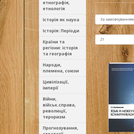
етнографія,
етнологія
Історія як наука
Історія: Періоди
Країни та
регіони: історія
та географія
Народи,
племена, союзи
Цивілізації,
імперії
Війни,
військ.справа,
революції,
тероризм
Прогнозування,
стратегії