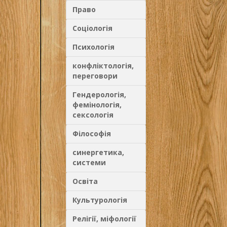
государственной ст
Англии, Франции. 
Право
внимание уделено
процессам, таким, 
Контрреформация,
Соціологія
Освещаются истори
общеевропейской 
Тридцатилетней — и
Психологія
для развития регио
исторических факуль
конфліктологія,
переговори
Гендерологія,
фемінологія,
сексологія
Філософія
синергетика,
системи
Освіта
Культурологія
Релігії, міфології