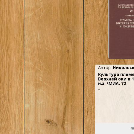
Автор:
Никольск
Культура племе
Верхней оки в 
н.э. \МИА. 72
..