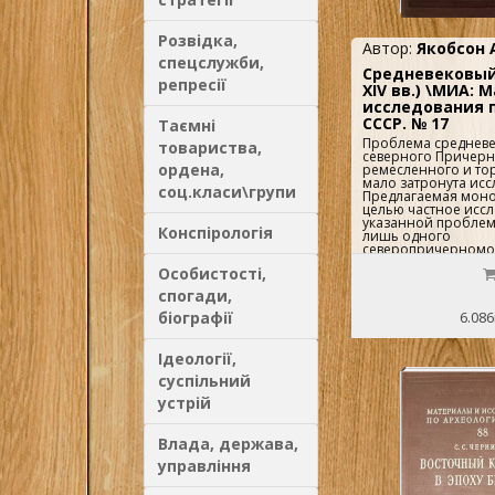
Розвідка,
Автор:
Якобсон А
спецслужби,
Средневековый 
репресії
XIV вв.) \МИА: 
исследования 
СССР. № 17
Таємні
Проблема средневе
товариства,
северного Причерн
ордена,
ремесленного и то
мало затронута исс
соц.класи\групи
Предлагаемая моно
целью частное исс
указанной проблем
Конспірологія
лишь одного
северопричерномо
(Херсонеса, или Хер
Особистості,
которого понимает
рассматривается зд
спогади,
проявление всего 
процесса, совершав
6.086
біографії
северном Причерн
Содержание: Предис
Введение. - Глава I
Ідеології,
Херсона в XI—XIV вв. 
суспільний
Поход Владимира на
Оставление Херсона
устрій
города хазарами; 4
Херсона в первой пол
Херсон и половцы.
Влада, держава,
византийского влад
О термине `Готия`; 6
управління
Административное 
Херсона в XI в.; 7. С