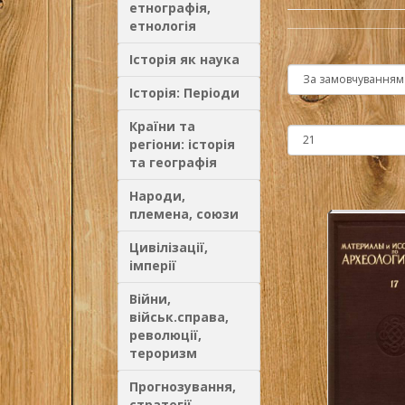
етнографія,
етнологія
Історія як наука
Історія: Періоди
Країни та
регіони: історія
та географія
Народи,
племена, союзи
Цивілізації,
імперії
Війни,
військ.справа,
революції,
тероризм
Прогнозування,
стратегії