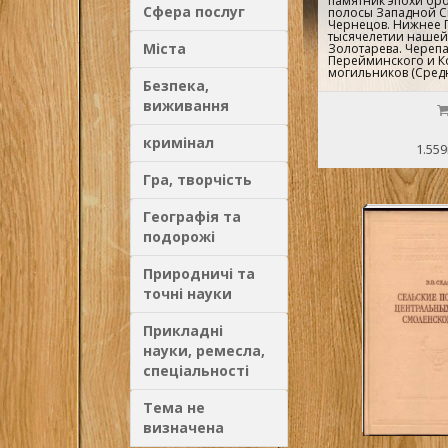
памятник эпохи бр
Сфера послуг
полосы Западной С
Чернецов. Нижнее П
тысячелетии нашей 
Міста
Золотарева. Черепа
Перейминского и К
могильников (Средн
Безпека,
виживання
кримінал
1.559
Гра, творчість
Географія та
подорожі
Природничі та
точні науки
Прикладні
науки, ремесла,
спеціальності
Тема не
визначена