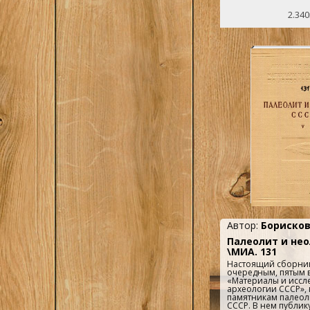
2.340
Автор:
Борисков
Палеолит и нео
\МИА. 131
Настоящий сборник
очередным, пятым 
«Материалы и иссл
археологии СССР»,
памятникам палеол
СССР. В нем публик