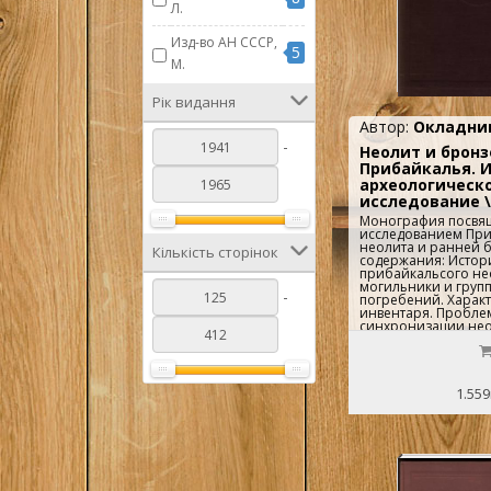
Л.
1
Сорокин В.С.
Изд-во АН СССР,
5
1
Формозов А.А.
М.
1
Цалкин В.И.
Рік видання
Автор:
Окладник
1
Черников С.С.
-
Неолит и бронз
1
Якобсон А.Л.
Прибайкалья. 
археологическ
исследование \
Монография посвя
исследованием При
неолита и ранней 
Кількість сторінок
содержания: Истор
прибайкальсого не
могильники и груп
-
погребений. Харак
инвентаря. Пробле
синхронизации нео
поселений и погреб
Хада, Ангарские ст
стоянки, Илимские с
Исаковский этап. Се
Китойский этап (Ур
1.559
технического разви
общественные отно
культура). Книга и
черно-белыми рису
фотографиями...