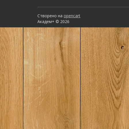
этнографических и 
установление отно
периодизации памя
центрального Предк
Содержание Архео
Створено на
opencart
памятники Кабарди
Академ+ © 2026
Неолитическое пос
Нальчика. Могильник
Долинское поселени
Курганы в Кабардин
Нальчик. Кабардин
погребения в окрест
Нальчик...